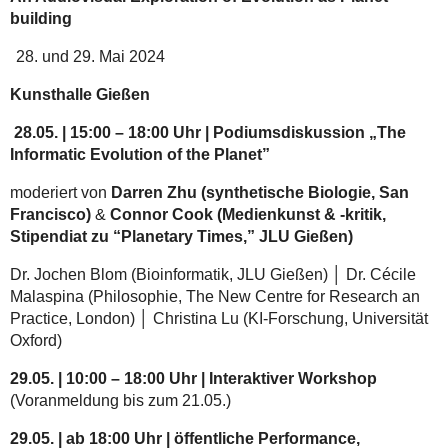
of
building
Evolution
as
und 29. Mai 2024
Planet-
building.
Kunsthalle Gießen
Podiumsdiskussion,
28.05. | 15:00 – 18:00 Uhr | Podiumsdiskussion „The
Workshop
Informatic Evolution of the Planet”
und
öffentliche
moderiert von
Darren Zhu (synthetische Biologie, San
Performance
Francisco)
&
Connor Cook (Medienkunst & -kritik,
Stipendiat zu “Planetary Times,” JLU Gießen)
Dr. Jochen Blom (Bioinformatik, JLU Gießen) │ Dr. Cécile
Malaspina (Philosophie, The New Centre for Research an
Practice, London) │ Christina Lu (KI-Forschung, Universität
Oxford)
29.05. | 10:00 – 18:00 Uhr | Interaktiver Workshop
(Voranmeldung bis zum 21.05.)
29.05. | ab 18:00 Uhr | öffentliche Performance,