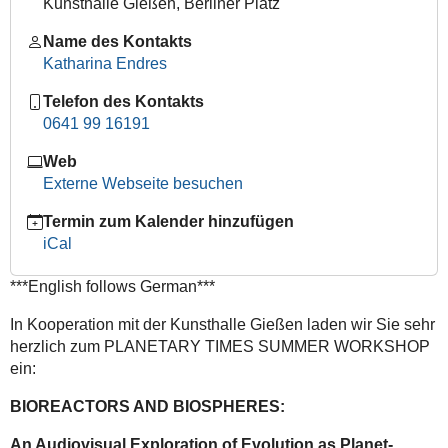
and
Kunsthalle Gießen, Berliner Platz
Biospheres
Name des Kontakts
│
Katharina Endres
An
Audiovisual
Telefon des Kontakts
Exploration
0641 99 16191
of
Evolution
Web
as
Externe Webseite besuchen
Planet-
building
Termin zum Kalender hinzufügen
iCal
2024-
05-
***English follows German***
28T15:00:00+02:00
2024-
In Kooperation mit der Kunsthalle Gießen laden wir Sie sehr
05-
herzlich zum PLANETARY TIMES SUMMER WORKSHOP
29T19:30:00+02:00
ein:
An
BIOREACTORS AND BIOSPHERES:
Audiovisual
Exploration
An Audiovisual Exploration of Evolution as Planet-