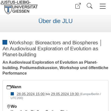
Über die JLU
Workshop: Bioreactors and Biospheres │
An Audiovisual Exploration of Evolution as
Planet-building
An Audiovisual Exploration of Evolution as Planet-
building. Podiumsdiskussion, Workshop und öffentliche
Performance
https://www.uni-
Wann
giessen.de/de/ueber-
uns/veranstaltungen/sonstige/bioreactorsandbiospheres
28.05.2024 15:00
bis
29.05.2024 19:30
(Europe/Berlin /
UTC200)
Workshop:
Bioreactors
Wo