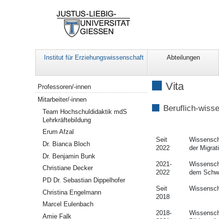
Institut für Erziehungswissenschaft
Abteilungen
Navigation
Vita
Professoren/-innen
Mitarbeiter/-innen
Beruflich-wiss
Team Hochschuldidaktik mdS
Lehrkräftebildung
Erum Afzal
Seit
Wissenscha
Dr. Bianca Bloch
2022
der Migrat
Dr. Benjamin Bunk
2021-
Wissenscha
Christiane Decker
2022
dem Schwe
PD Dr. Sebastian Dippelhofer
Seit
Wissenscha
Christina Engelmann
2018
Marcel Eulenbach
2018-
Wissenscha
Amie Falk