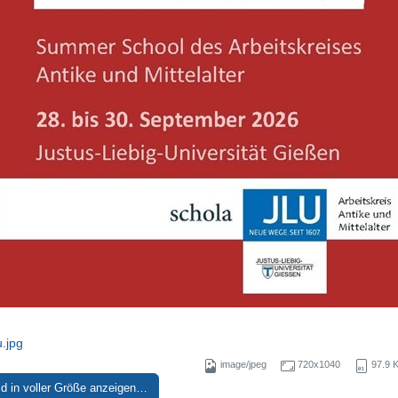
.jpg
image/jpeg
720x1040
97.9 
ld in voller Größe anzeigen…