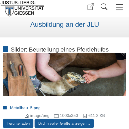
Ausbildung an der JLU
Slider: Beurteilung eines Pferdehufes
Metallbau_5.png
image/png
1000x350
611.2 KB
Herunterladen
Bild in voller Größe anzeigen…