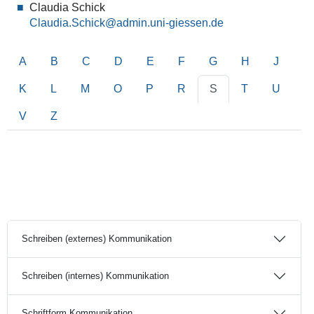
Claudia Schick
Claudia.Schick
A
B
C
D
E
F
G
H
J
K
L
M
O
P
R
S
T
U
V
Z
Schreiben (externes) Kommunikation
Schreiben (internes) Kommunikation
Schriftform Kommunikation