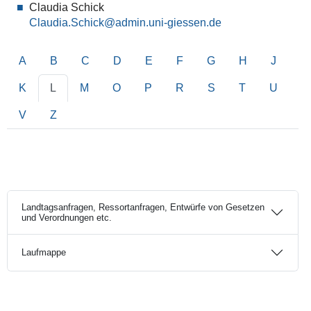
Claudia Schick
Claudia.Schick
A
B
C
D
E
F
G
H
J
K
L
M
O
P
R
S
T
U
V
Z
Landtagsanfragen, Ressortanfragen, Entwürfe von Gesetzen
und Verordnungen etc.
Laufmappe