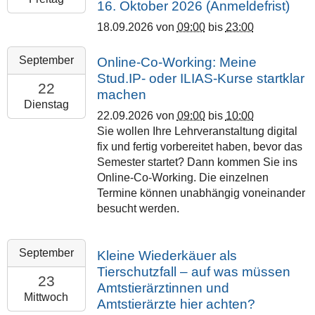
16. Oktober 2026 (Anmeldefrist)
(HRZ),
09-
Heinrich‑Buff‑Ring
18.09.2026
von
09:00
bis
23:00
18T23:00:00+02:00
44
Philipps-
2026-
September
Online-Co-Working: Meine
Universität
09-
Stud.IP- oder ILIAS-Kurse startklar
Marburg
22T09:00:00+02:00
22
machen
2026-
Dienstag
22.09.2026
von
09:00
bis
10:00
09-
Sie wollen Ihre Lehrveranstaltung digital
22T10:00:00+02:00
fix und fertig vorbereitet haben, bevor das
Online
Semester startet? Dann kommen Sie ins
–
Online-Co-Working. Die einzelnen
BBB
Termine können unabhängig voneinander
besucht werden.
2026-
September
Kleine Wiederkäuer als
09-
Tierschutzfall – auf was müssen
23T10:00:00+02:00
23
Amtstierärztinnen und
2026-
Mittwoch
Amtstierärzte hier achten?
09-