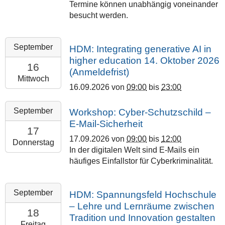
Termine können unabhängig voneinander
besucht werden.
2026-
September
HDM: Integrating generative AI in
09-
higher education 14. Oktober 2026
16T09:00:00+02:00
16
(Anmeldefrist)
2026-
Mittwoch
16.09.2026
von
09:00
bis
23:00
09-
16T23:00:00+02:00
2026-
September
Workshop: Cyber-Schutzschild –
Philipps-
09-
E-Mail-Sicherheit
Universität
17T09:00:00+02:00
17
Marburg
17.09.2026
von
09:00
bis
12:00
2026-
Donnerstag
In der digitalen Welt sind E-Mails ein
09-
häufiges Einfallstor für Cyberkriminalität.
17T12:00:00+02:00
Präsenz:
Raum
2026-
September
HDM: Spannungsfeld Hochschule
1,
09-
– Lehre und Lernräume zwischen
EG,
18T09:00:00+02:00
18
Tradition und Innovation gestalten
Hochschulrechenzentrum
2026-
Freitag