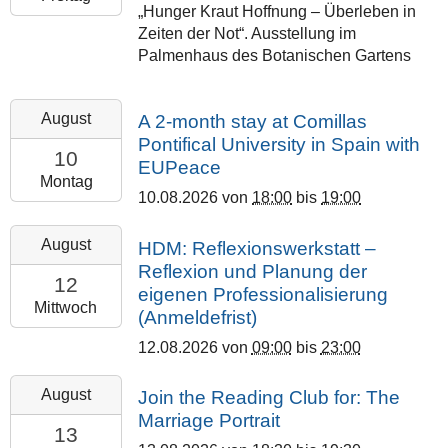
Gießen
„Hunger Kraut Hoffnung – Überleben in
08-
Zeiten der Not“. Ausstellung im
30T18:00:00+02:00
Palmenhaus des Botanischen Gartens
Palmenhaus
des
Botanischen
2026-
August
A 2-month stay at Comillas
Gartens
08-
Pontifical University in Spain with
der
10T18:00:00+02:00
10
EUPeace
JLU
2026-
Montag
10.08.2026
von
18:00
bis
19:00
08-
10T19:00:00+02:00
2026-
August
HDM: Reflexionswerkstatt –
Online
08-
Reflexion und Planung der
via
12T09:00:00+02:00
12
eigenen Professionalisierung
BigBlueButton
2026-
Mittwoch
(Anmeldefrist)
08-
12.08.2026
von
09:00
bis
23:00
12T23:00:00+02:00
Philipps-
2026-
August
Join the Reading Club for: The
Universität
08-
Marriage Portrait
Marburg
13T18:30:00+02:00
13