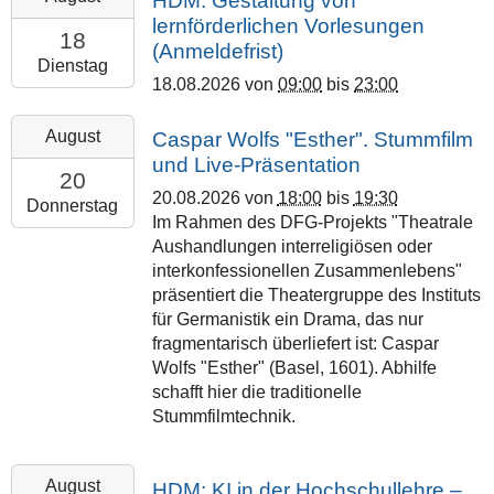
HDM: Gestaltung von
Justus
08-
lernförderlichen Vorlesungen
Liebig
18T09:00:00+02:00
18
(Anmeldefrist)
Universität
2026-
Dienstag
Gießen
18.08.2026
von
09:00
bis
23:00
08-
18T23:00:00+02:00
2026-
August
Caspar Wolfs "Esther". Stummfilm
Justus
08-
und Live-Präsentation
Liebig
20T18:00:00+02:00
20
Universität
20.08.2026
von
18:00
bis
19:30
2026-
Donnerstag
Gießen
Im Rahmen des DFG-Projekts "Theatrale
08-
Aushandlungen interreligiösen oder
20T19:30:00+02:00
interkonfessionellen Zusammenlebens"
Margarete-
präsentiert die Theatergruppe des Instituts
Bieber-
für Germanistik ein Drama, das nur
Saal
fragmentarisch überliefert ist: Caspar
Wolfs "Esther" (Basel, 1601). Abhilfe
schafft hier die traditionelle
Stummfilmtechnik.
2026-
August
HDM: KI in der Hochschullehre –