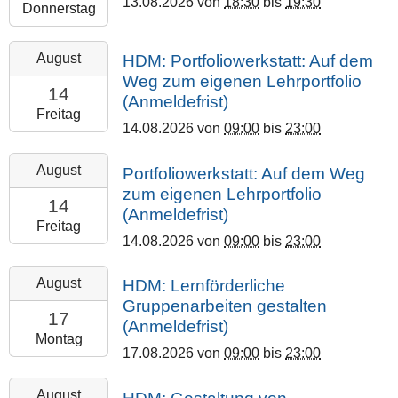
13.08.2026
von
18:30
bis
19:30
2026-
Donnerstag
08-
13T19:30:00+02:00
2026-
August
HDM: Portfoliowerkstatt: Auf dem
Online
08-
Weg zum eigenen Lehrportfolio
14T09:00:00+02:00
14
(Anmeldefrist)
2026-
Freitag
14.08.2026
von
09:00
bis
23:00
08-
14T23:00:00+02:00
2026-
August
Portfoliowerkstatt: Auf dem Weg
Technische
08-
zum eigenen Lehrportfolio
Hochschule
14T09:00:00+02:00
14
(Anmeldefrist)
Mittelhessen
2026-
Freitag
(online)
14.08.2026
von
09:00
bis
23:00
08-
14T23:00:00+02:00
2026-
August
HDM: Lernförderliche
Technische
08-
Gruppenarbeiten gestalten
Hochschule
17T09:00:00+02:00
17
(Anmeldefrist)
Mittelhessen
2026-
Montag
17.08.2026
von
09:00
bis
23:00
08-
17T23:00:00+02:00
2026-
August