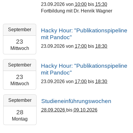
23.09.2026
von
10:00
bis
15:30
23T15:30:00+02:00
Fortbildung mit Dr. Henrik Wagner
Oberer
Hardthof,
Justus-
2026-
September
Hacky Hour: "Publikationspipeline
Liebig-
09-
mit Pandoc"
Universität
23T17:00:00+02:00
23
23.09.2026
von
17:00
bis
18:30
2026-
Mittwoch
09-
23T18:30:00+02:00
2026-
September
Hacky Hour: "Publikationspipeline
Makerspace
09-
mit Pandoc"
Gießen,
23T17:00:00+02:00
23
23.09.2026
von
17:00
bis
18:30
Walltorstraße
2026-
Mittwoch
57
09-
35390
23T18:30:00+02:00
2026-
September
Studieneinführungswochen
Gießen
Makerspace
09-
28.09.2026
bis
09.10.2026
Gießen,
28T00:00:00+02:00
28
Walltorstraße
2026-
Montag
57
10-
35390
09T23:59:59+02:00