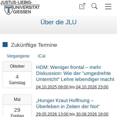
Über die JLU
Zukünftige Termine
Vergangene
iCal
2025-
Oktober
HDM: Weniger frontal – mehr
10-
Diskussion: Wie der "umgedrehte
04T09:00:00+02:00
4
Unterricht" Lehre lebendiger macht
2026-
Samstag
04.10.2025 09:00
bis
04.10.2026 23:00
10-
04T23:00:00+02:00
2026-
Mai
„Hunger Kraut Hoffnung –
Justus
05-
Überleben in Zeiten der Not“
Liebig
29T13:00:00+02:00
29
Universität
29.05.2026 13:00
bis
30.08.2026 18:00
2026-
Freitag