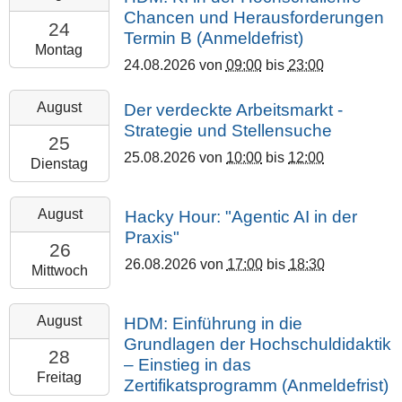
08-
Chancen und Herausforderungen
24T09:00:00+02:00
24
Termin B (Anmeldefrist)
2026-
Montag
24.08.2026
von
09:00
bis
23:00
08-
24T23:00:00+02:00
2026-
August
Der verdeckte Arbeitsmarkt -
Justus
08-
Strategie und Stellensuche
Liebig
25T10:00:00+02:00
25
Universität
25.08.2026
von
10:00
bis
12:00
2026-
Dienstag
Gießen
08-
(online)
25T12:00:00+02:00
2026-
August
Hacky Hour: "Agentic AI in der
Online
08-
Praxis"
-
26T17:00:00+02:00
26
26.08.2026
von
17:00
bis
18:30
Big
2026-
Mittwoch
Blue
08-
Button
26T18:30:00+02:00
2026-
August
HDM: Einführung in die
Makerspace
08-
Grundlagen der Hochschuldidaktik
Gießen,
28T09:00:00+02:00
28
– Einstieg in das
Walltorstraße
2026-
Freitag
Zertifikatsprogramm (Anmeldefrist)
57
08-