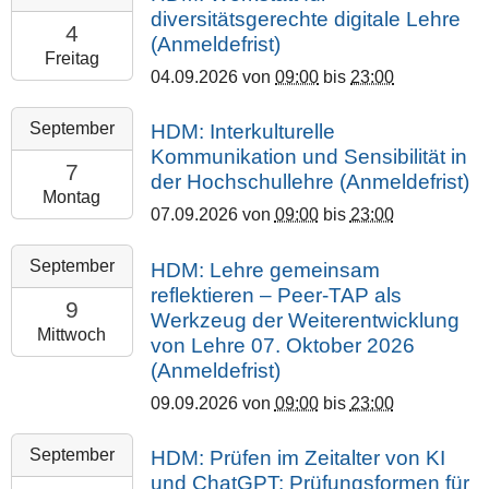
09-
diversitätsgerechte digitale Lehre
Marburg
04T09:00:00+02:00
4
(Anmeldefrist)
2026-
Freitag
04.09.2026
von
09:00
bis
23:00
09-
04T23:00:00+02:00
2026-
September
HDM: Interkulturelle
Philipps-
09-
Kommunikation und Sensibilität in
Universität
07T09:00:00+02:00
7
der Hochschullehre (Anmeldefrist)
Marburg
2026-
Montag
07.09.2026
von
09:00
bis
23:00
09-
07T23:00:00+02:00
2026-
September
HDM: Lehre gemeinsam
Justus
09-
reflektieren – Peer-TAP als
Liebig
09T09:00:00+02:00
9
Werkzeug der Weiterentwicklung
Universität
2026-
Mittwoch
von Lehre 07. Oktober 2026
Gießen
09-
(Anmeldefrist)
09T23:00:00+02:00
09.09.2026
von
09:00
bis
23:00
Philipps-
Universität
2026-
September
HDM: Prüfen im Zeitalter von KI
Marburg
09-
und ChatGPT: Prüfungsformen für