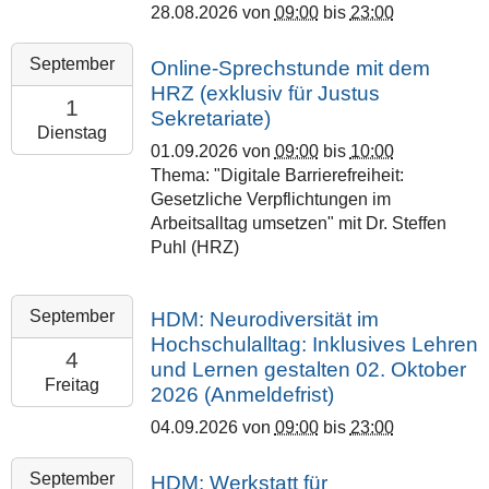
35390
28.08.2026
von
09:00
bis
23:00
28T23:00:00+02:00
Gießen
Philipps-
2026-
September
Online-Sprechstunde mit dem
Universität
09-
HRZ (exklusiv für Justus
Marburg
01T09:00:00+02:00
1
Sekretariate)
2026-
Dienstag
01.09.2026
von
09:00
bis
10:00
09-
Thema: "Digitale Barrierefreiheit:
01T10:00:00+02:00
Gesetzliche Verpflichtungen im
Online
Arbeitsalltag umsetzen" mit Dr. Steffen
Puhl (HRZ)
2026-
September
HDM: Neurodiversität im
09-
Hochschulalltag: Inklusives Lehren
04T09:00:00+02:00
4
und Lernen gestalten 02. Oktober
2026-
Freitag
2026 (Anmeldefrist)
09-
04.09.2026
von
09:00
bis
23:00
04T23:00:00+02:00
Philipps-
2026-
September
HDM: Werkstatt für
Universität