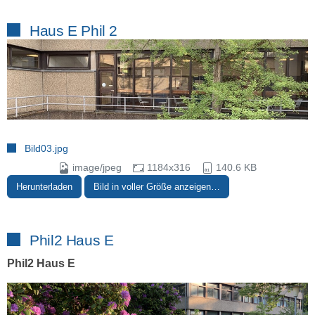
Haus E Phil 2
Bild03.jpg
image/jpeg
1184x316
140.6 KB
Herunterladen
Bild in voller Größe anzeigen…
Phil2 Haus E
Phil2 Haus E