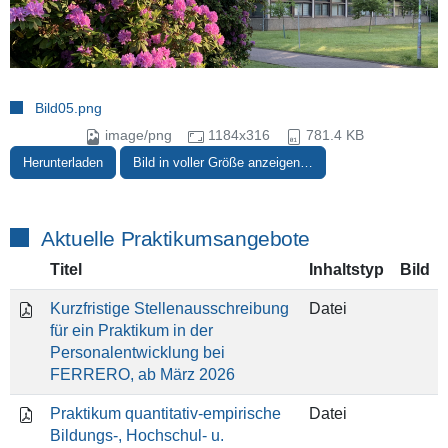
Bild05.png
image/png
1184x316
781.4 KB
Herunterladen
Bild in voller Größe anzeigen…
Aktuelle Praktikumsangebote
Titel
Inhaltstyp
Bild
Kurzfristige Stellenausschreibung
Datei
für ein Praktikum in der
Personalentwicklung bei
FERRERO, ab März 2026
Praktikum quantitativ-empirische
Datei
Bildungs-, Hochschul- u.