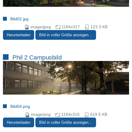
Bild02.jpg
image/jpeg
1184x317
123.3 KB
Herunterladen
Bild in voller Größe anzeigen…
Phil 2 Campusbild
Bild04.png
image/png
1184x316
619.5 KB
Herunterladen
Bild in voller Größe anzeigen…