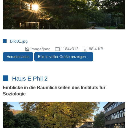
Bild01.jpg
image/jpeg
1184x313
88.4 KB
Herunterladen
Bild in voller Größe anzeigen…
Haus E Phil 2
Einblicke in die Räumlichkeiten des Instituts für
Soziologie