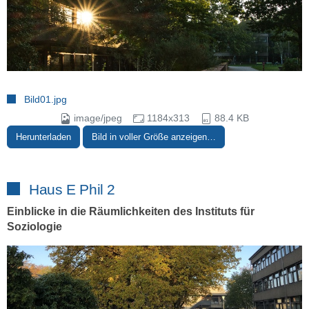
Bild01.jpg
image/jpeg
1184x313
88.4 KB
Herunterladen
Bild in voller Größe anzeigen…
Haus E Phil 2
Einblicke in die Räumlichkeiten des Instituts für
Soziologie