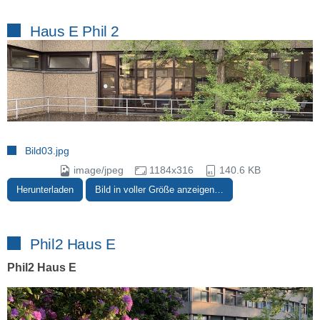
Haus E Phil 2
Bild03.jpg
image/jpeg
1184x316
140.6 KB
Herunterladen
Bild in voller Größe anzeigen…
Phil2 Haus E
Phil2 Haus E