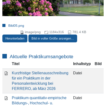
Bild05.png
image/png
1184x316
781.4 KB
Herunterladen
Bild in voller Größe anzeigen…
Aktuelle Praktikumsangebote
Titel
Inhaltstyp
Bild
Kurzfristige Stellenausschreibung
Datei
für ein Praktikum in der
Personalentwicklung bei
FERRERO, ab März 2026
Praktikum quantitativ-empirische
Datei
Bildungs-, Hochschul- u.