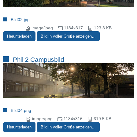
Bild02.jpg
image/jpeg
1184x317
123.3 KB
Herunterladen
Bild in voller Größe anzeigen…
Phil 2 Campusbild
Bild04.png
image/png
1184x316
619.5 KB
Herunterladen
Bild in voller Größe anzeigen…