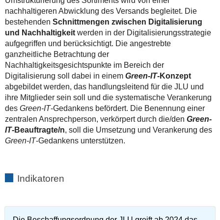
Umstrukturierung des Sortiments wird von einer
nachhaltigeren Abwicklung des Versands begleitet. Die
bestehenden
Schnittmengen zwischen Digitalisierung
und Nachhaltigkeit
werden in der Digitalisierungsstrategie
aufgegriffen und berücksichtigt. Die angestrebte
ganzheitliche Betrachtung der
Nachhaltigkeitsgesichtspunkte im Bereich der
Digitalisierung soll dabei in einem
Green-IT
-Konzept
abgebildet werden, das handlungsleitend für die JLU und
ihre Mitglieder sein soll und die systematische Verankerung
des
Green-IT
-Gedankens befördert. Die Benennung einer
zentralen Ansprechperson, verkörpert durch die/den
Green-
IT
-Beauftragte/n
, soll die Umsetzung und Verankerung des
Green-IT
-Gedankens unterstützen.
Indikatoren
Die Beschaffungsordnung der JLU greift ab 2024 das