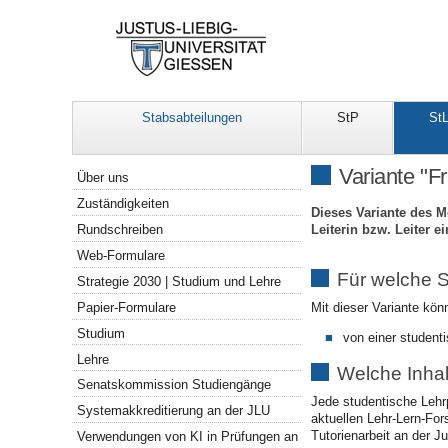
Stabsabteilungen
StP
St
Navigation
Variante "F
Über uns
Zuständigkeiten
Dieses Variante des M
Leiterin bzw. Leiter e
Rundschreiben
Web-Formulare
Für welche S
Strategie 2030 | Studium und Lehre
Papier-Formulare
Mit dieser Variante kön
Studium
von einer student
Lehre
Welche Inhal
Senatskommission Studiengänge
Jede studentische Lehr
Systemakkreditierung an der JLU
aktuellen Lehr-Lern-Fo
Tutorienarbeit an der J
Verwendungen von KI in Prüfungen an