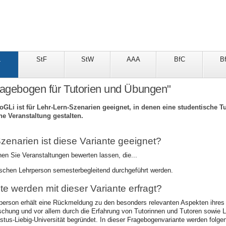
L
StF
StW
AAA
BfC
B
ragebogen für Tutorien und Übungen"
oGLi ist für Lehr-Lern-Szenarien geeignet, in denen eine studentische T
ine Veranstaltung gestalten.
zenarien ist diese Variante geeignet?
nen Sie Veranstaltungen bewerten lassen, die...
ischen Lehrperson semesterbegleitend durchgeführt werden.
te werden mit dieser Variante erfragt?
person erhält eine Rückmeldung zu den besonders relevanten Aspekten ihres 
rschung und vor allem durch die Erfahrung von Tutorinnen und Tutoren sowie L
ustus-Liebig-Universität begründet. In dieser Fragebogenvariante werden folg