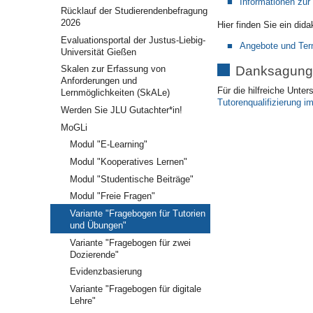
Informationen zur
Rücklauf der Studierendenbefragung
2026
Hier finden Sie ein did
Evaluationsportal der Justus-Liebig-
Angebote und Term
Universität Gießen
Danksagung
Skalen zur Erfassung von
Anforderungen und
Für die hilfreiche Unte
Lernmöglichkeiten (SkALe)
Tutorenqualifizierung i
Werden Sie JLU Gutachter*in!
MoGLi
Modul "E-Learning"
Modul "Kooperatives Lernen"
Modul "Studentische Beiträge"
Modul "Freie Fragen"
Variante "Fragebogen für Tutorien
und Übungen"
Variante "Fragebogen für zwei
Dozierende"
Evidenzbasierung
Variante "Fragebogen für digitale
Lehre"