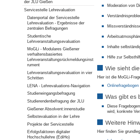
der JLU Gießen
Moderation von D
Servicestelle Lehrevaluation
Verständnisprobl
Datenportal der Servicestelle
Lehrevaluation - Ergebnisse der
Missverständnisse
zentralen Befragungen
Studentische
Arbeitsatmosphär
Lehrveranstaltungsevaluation
Inhalte selbständi
MoGLi - Modulares Gießener
verhaltensbasiertes
Hilfe zur Selbsthil
Lehrveranstaltungsrückmeldungsinst
rument
Wie sieht di
Lehrveranstaltungsevaluation in vier
Hier ist die MoGLi-Frag
Schritten
Onlinefragebogen 
LENA - Lehrevaluations-Navigation
Studieneingangsbefragung
Was gibt es 
Studierendenbefragung der JLU
Diese Fragebogenv
Gießener Absolvent:innenstudie
wird, konkrete Ve
Selbstevaluation in der Lehre
Weitere Hinw
Projekte der Servicestelle
Hier finden Sie grundle
Erfolgsfaktoren digitaler
Hochschullehre (EdiHo)