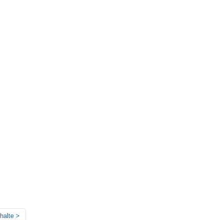
halte
>