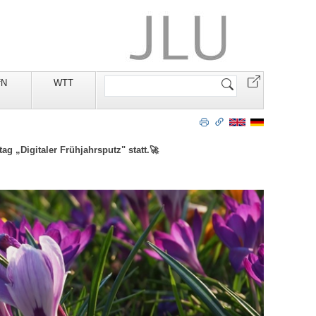
Website
fN
WTT
durchsuchen
g „Digitaler Frühjahrsputz" statt.🚀