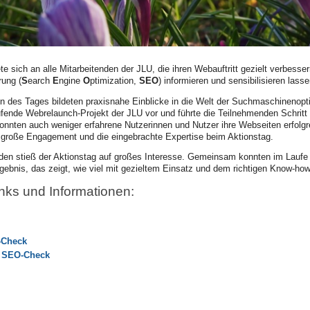
ete sich an alle Mitarbeitenden der JLU, die ihren Webauftritt gezielt verbess
ung (
S
earch
E
ngine
O
ptimization,
SEO
) informieren und sensibilisieren lasse
n des Tages bildeten praxisnahe Einblicke in die Welt der Suchmaschinenop
laufende Webrelaunch-Projekt der JLU vor und führte die Teilnehmenden Schrit
onnten auch weniger erfahrene Nutzerinnen und Nutzer ihre Webseiten erfolgr
s große Engagement und die eingebrachte Expertise beim Aktionstag.
den stieß der Aktionstag auf großes Interesse. Gemeinsam konnten im Laufe 
ebnis, das zeigt, wie viel mit gezieltem Einsatz und dem richtigen Know-how
nks und Informationen:
-Check
 SEO-Check