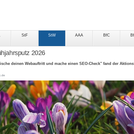
L
StF
StW
AAA
BfC
B
rühjahrsputz 2026
ische deinen Webauftritt und mache einen SEO-Check" fand der Aktionsta
x.de