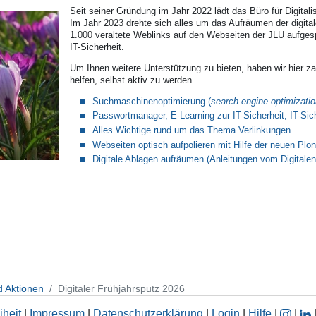
Seit seiner Gründung im Jahr 2022 lädt das Büro für Digital
Im Jahr 2023 drehte sich alles um das Aufräumen der digit
1.000 veraltete Weblinks auf den Webseiten der JLU aufgesp
IT-Sicherheit.
Um Ihnen weitere Unterstützung zu bieten, haben wir hier za
helfen, selbst aktiv zu werden.
Suchmaschinenoptimierung (
search engine optimizati
Passwortmanager, E-Learning zur IT-Sicherheit, IT-Sic
Alles Wichtige rund um das Thema Verlinkungen
Webseiten optisch aufpolieren mit Hilfe der neuen Plo
Digitale Ablagen aufräumen (Anleitungen vom Digitalen
d Aktionen
Digitaler Frühjahrsputz 2026
iheit
|
Impressum
|
Datenschutzerklärung
|
Login
|
Hilfe
|
|