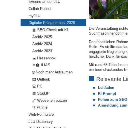
Eveeno an der JLU
Collab-Rollout
myJLU
Digitaler Frühjahrsputz 2026
Die Veranstaltung richt
🤖 SEO-Check mit KI
Suchmaschinenoptimier
Archiv 2025
Den inhaltlichen Rahme
Archiv 2024
Rolle: Es stellte das 
Archiv 2023
engagierte Begleitung k
herzlicher Dank für da
☁ Hessenbox
Mit rund 65 Teilnehmen
👩‍🏫 ILIAS
ein beeindruckendes Erg
🌐 Noch mehr Aufräumen
Relevante Li
📧 Outlook
💻 PC
Leitfaden
📅 Stud.IP
KI-Prompt
Folien zum SEO
🔗 Webseiten putzen
Anmeldung zum
📂 winfile
Web-Formulare
JLU Dictionary