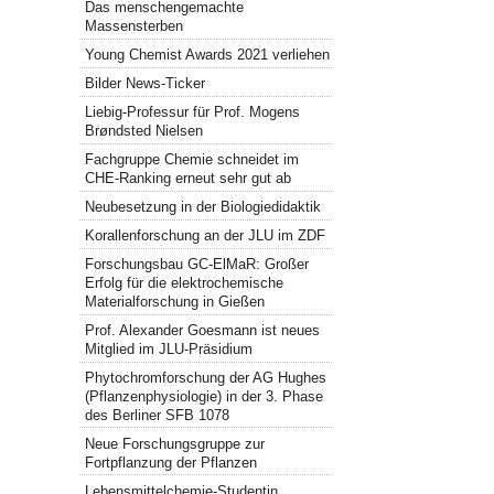
Das menschengemachte
Massensterben
Young Chemist Awards 2021 verliehen
Bilder News-Ticker
Liebig-Professur für Prof. Mogens
Brøndsted Nielsen
Fachgruppe Chemie schneidet im
CHE-Ranking erneut sehr gut ab
Neubesetzung in der Biologiedidaktik
Korallenforschung an der JLU im ZDF
Forschungsbau GC-ElMaR: Großer
Erfolg für die elektrochemische
Materialforschung in Gießen
Prof. Alexander Goesmann ist neues
Mitglied im JLU-Präsidium
Phytochromforschung der AG Hughes
(Pflanzenphysiologie) in der 3. Phase
des Berliner SFB 1078
Neue Forschungsgruppe zur
Fortpflanzung der Pflanzen
Lebensmittelchemie-Studentin