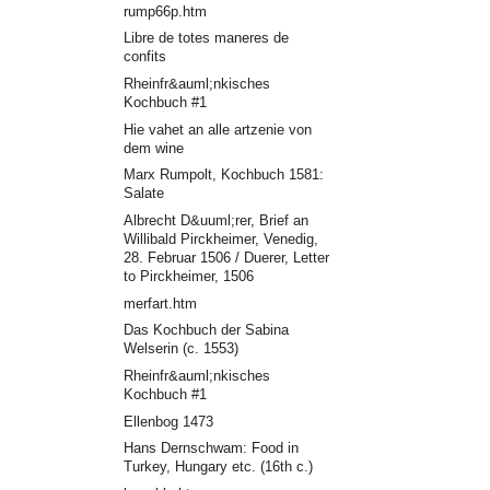
rump66p.htm
Libre de totes maneres de
confits
Rheinfr&auml;nkisches
Kochbuch #1
Hie vahet an alle artzenie von
dem wine
Marx Rumpolt, Kochbuch 1581:
Salate
Albrecht D&uuml;rer, Brief an
Willibald Pirckheimer, Venedig,
28. Februar 1506 / Duerer, Letter
to Pirckheimer, 1506
merfart.htm
Das Kochbuch der Sabina
Welserin (c. 1553)
Rheinfr&auml;nkisches
Kochbuch #1
Ellenbog 1473
Hans Dernschwam: Food in
Turkey, Hungary etc. (16th c.)