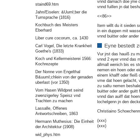
vnnd darnach doe jme d
staind69.htm
vnnd fuillen jn dat bes
Jahn/Eiselen: &Uuml;ber die
<<86>>
Turnsprache (1816)
Kochbuch des Meisters
It
em
willt du it sieden s
Eberhard
in ein duppen mit wass
vnnd buitter oder ander 
Liber cure cocorum, ca. 1430
Eyne bestedt 
Carl Vogel, Die letzte Krankheit
Goethe's (1833)
Vur jrst das hauiß zu 
Koch und Kellermeisterei 1566:
vnnd 2 eyer vnnd das m
Kochrezepte
allmall wenich bis es s
nemen ein hoen oder ei
Der Nonne von Engelthal
einem khalff oder fleiß
B&uuml;chlein von der genaden
vme dat hoen gelacht, v
uberlast (vor 1350)
zu saltu nemen beshale
Vom Hasen Wildpret seind
buitter oder ander guitt
zwenzigerley Speisz vnd
vnnd dan auiff dat hoen
Trachten zu machen
lochelgenn jn den deck
Lassalle, Offenes
Christiaino Schoechenn
Antwortschreiben, 1863
(xxx)
Hermann Muthesius: Die Einheit
(xxx)
der Architektur (1908)
wid_phys.htm