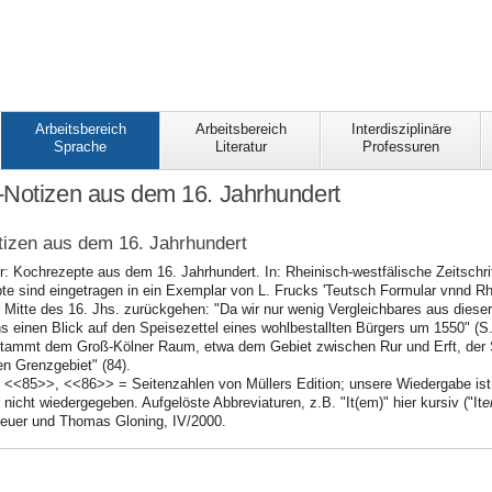
Arbeitsbereich
Arbeitsbereich
Interdisziplinäre
Sprache
Literatur
Professuren
-Notizen aus dem 16. Jahrhundert
izen aus dem 16. Jahrhundert
er: Kochrezepte aus dem 16. Jahrhundert. In: Rheinisch-westfälische Zeitschri
te sind eingetragen in ein Exemplar von L. Frucks 'Teutsch Formular vnnd Rhe
itte des 16. Jhs. zurückgehen: "Da wir nur wenig Vergleichbares aus dieser Z
ns einen Blick auf den Speisezettel eines wohlbestallten Bürgers um 1550" (S.
stammt dem Groß-Kölner Raum, etwa dem Gebiet zwischen Rur und Erft, der 
n Grenzgebiet" (84).
: <<85>>, <<86>> = Seitenzahlen von Müllers Edition; unsere Wiedergabe ist 
r nicht wiedergegeben. Aufgelöste Abbreviaturen, z.B. "It(em)" hier kursiv ("It
e
 Heuer und Thomas Gloning, IV/2000.