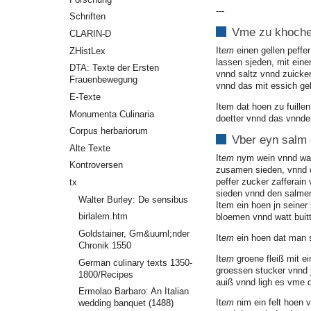
---
Schriften
Vme zu khoche
CLARIN-D
It
em
einen gellen peffe
ZHistLex
lassen sjeden, mit einer
DTA: Texte der Ersten
vnnd saltz vnnd zuicke
Frauenbewegung
vnnd das mit essich ge
E-Texte
Item dat hoen zu fuille
Monumenta Culinaria
doetter vnnd das vnnder
Corpus herbariorum
Vber eyn salm
Alte Texte
It
em
nym wein vnnd was
Kontroversen
zusamen sieden, vnnd 
peffer zucker zafferain
tx
sieden vnnd den salmen 
Walter Burley: De sensibus
Item ein hoen jn seiner
birlalem.htm
bloemen vnnd watt buit
Goldstainer, Gm&uuml;nder
It
em
ein hoen dat man su
Chronik 1550
It
em
groene fleiß mit e
German culinary texts 1350-
groessen stucker vnnd 
1800/Recipes
auiß vnnd ligh es vme d
Ermolao Barbaro: An Italian
It
em
nim ein felt hoen vn
wedding banquet (1488)