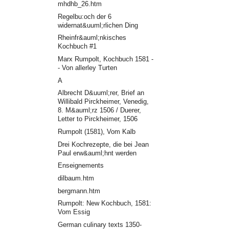
mhdhb_26.htm
Regelbu:och der 6
widernat&uuml;rlichen Ding
Rheinfr&auml;nkisches
Kochbuch #1
Marx Rumpolt, Kochbuch 1581 -
- Von allerley Turten
A
Albrecht D&uuml;rer, Brief an
Willibald Pirckheimer, Venedig,
8. M&auml;rz 1506 / Duerer,
Letter to Pirckheimer, 1506
Rumpolt (1581), Vom Kalb
Drei Kochrezepte, die bei Jean
Paul erw&auml;hnt werden
Enseignements
dilbaum.htm
bergmann.htm
Rumpolt: New Kochbuch, 1581:
Vom Essig
German culinary texts 1350-