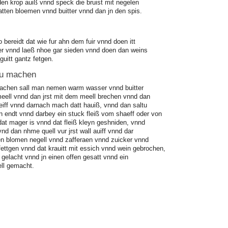
en krop auiß vnnd speck die bruist mit negelen
hatten bloemen vnnd buitter vnnd dan jn den spis.
o bereidt dat wie fur ahn dem fuir vnnd doen itt
er vnnd laeß nhoe gar sieden vnnd doen dan weins
guitt gantz fetgen.
zu machen
machen sall man nemen warm wasser vnnd buitter
eell vnnd dan jrst mit dem meell brechen vnnd dan
teiff vnnd darnach mach datt hauiß, vnnd dan saltu
n endt vnnd darbey ein stuck fleiß vom shaeff oder von
 dat mager is vnnd dat fleiß kleyn geshniden, vnnd
nd dan nhme quell vur jrst wall auiff vnnd dar
n blomen negell vnnd zafferaen vnnd zuicker vnnd
 fettgen vnnd dat krauitt mit essich vnnd wein gebrochen,
 gelacht vnnd jn einen offen gesatt vnnd ein
ell gemacht.