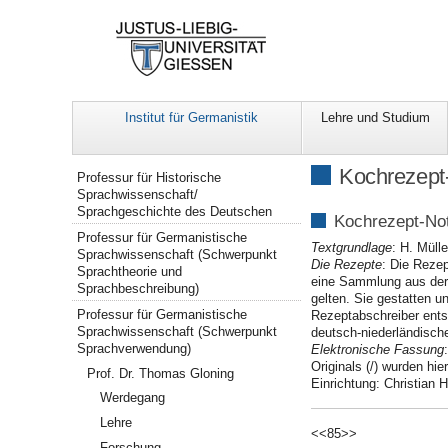
Institut für Germanistik
Lehre und Studium
Navigation
Kochrezept
Professur für Historische
Sprachwissenschaft/
Sprachgeschichte des Deutschen
Kochrezept-Not
Professur für Germanistische
Textgrundlage
: H. Müll
Sprachwissenschaft (Schwerpunkt
Die Rezepte
: Die Rezep
Sprachtheorie und
eine Sammlung aus der M
Sprachbeschreibung)
gelten. Sie gestatten u
Professur für Germanistische
Rezeptabschreiber ent
Sprachwissenschaft (Schwerpunkt
deutsch-niederländische
Sprachverwendung)
Elektronische Fassung
Originals (/) wurden hie
Prof. Dr. Thomas Gloning
Einrichtung: Christian
Werdegang
Lehre
<<85>>
Forschung