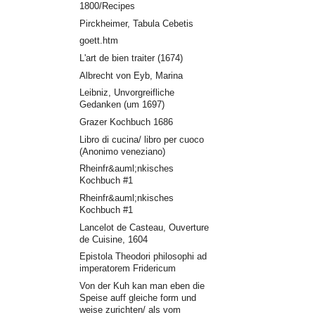
1800/Recipes
Pirckheimer, Tabula Cebetis
goett.htm
L'art de bien traiter (1674)
Albrecht von Eyb, Marina
Leibniz, Unvorgreifliche
Gedanken (um 1697)
Grazer Kochbuch 1686
Libro di cucina/ libro per cuoco
(Anonimo veneziano)
Rheinfr&auml;nkisches
Kochbuch #1
Rheinfr&auml;nkisches
Kochbuch #1
Lancelot de Casteau, Ouverture
de Cuisine, 1604
Epistola Theodori philosophi ad
imperatorem Fridericum
Von der Kuh kan man eben die
Speise auff gleiche form und
weise zurichten/ als vom