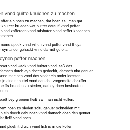
n vnnd guitte khuichen zu machen
r offer ein hoen zu machen, dat hoen sall man gar
 khuirter brueden wat buitter darauif vnnd peffer
r vnnd zafferaen vnnd mishaten vnnd peffer khoechen
brochen.
n neme speck vnnd villich vnnd peffer vnnd II eys
 eyn ander gehackt vnnd darmitt gefoltt.
 eynen peffer machen
ser vnnd weck vnnd buitter vnnd laeß das
darnach durch eyn doech gedoeidt, darnach nim genuer
 vnnd raseinen vnnd das vnder ein ander laessen
jn eine schuttel vnnd dan das vorgemelte daruiffer.
 selffs brueden zu sieden, darbey doen beshcaten
teren.
idt bey groenen fleiß sall man nicht vullen.
inem hoen zo sieden soltu genuer schneiden mit
jn ein doech gebunden vnnd darnach doen den genuer
at fleiß vnnd hoen.
nd pluek it druich vnnd lich is in die kollen