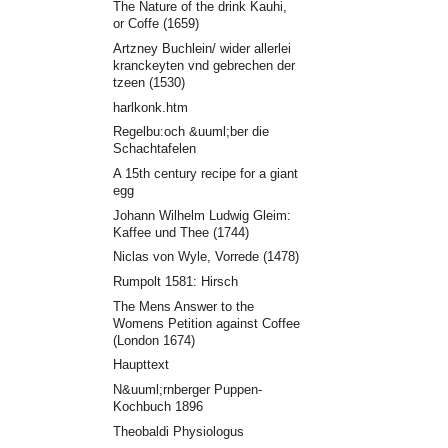
The Nature of the drink Kauhi,
or Coffe (1659)
Artzney Buchlein/ wider allerlei
kranckeyten vnd gebrechen der
tzeen (1530)
harlkonk.htm
Regelbu:och &uuml;ber die
Schachtafelen
A 15th century recipe for a giant
egg
Johann Wilhelm Ludwig Gleim:
Kaffee und Thee (1744)
Niclas von Wyle, Vorrede (1478)
Rumpolt 1581: Hirsch
The Mens Answer to the
Womens Petition against Coffee
(London 1674)
Haupttext
N&uuml;rnberger Puppen-
Kochbuch 1896
Theobaldi Physiologus