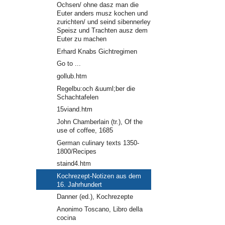
Ochsen/ ohne dasz man die
Euter anders musz kochen und
zurichten/ und seind sibennerley
Speisz und Trachten ausz dem
Euter zu machen
Erhard Knabs Gichtregimen
Go to ...
gollub.htm
Regelbu:och &uuml;ber die
Schachtafelen
15viand.htm
John Chamberlain (tr.), Of the
use of coffee, 1685
German culinary texts 1350-
1800/Recipes
staind4.htm
Kochrezept-Notizen aus dem
16. Jahrhundert
Danner (ed.), Kochrezepte
Anonimo Toscano, Libro della
cocina