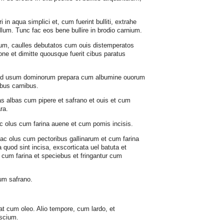
ri in aqua simplici et, cum fuerint bulliti, extrahe
llum. Tunc fac eos bene bullire in brodio carnium.
um, caulles debutatos cum ouis distemperatos
one et dimitte quousque fuerit cibus paratus
s ad usum dominorum prepara cum albumine ouorum
bus carnibus.
pas albas cum pipere et safrano et ouis et cum
ra.
ac olus cum farina auene et cum pomis incisis.
fac olus cum pectoribus gallinarum et cum farina
 quod sint incisa, exscorticata uel batuta et
o cum farina et speciebus et fringantur cum
cum safrano.
fiat cum oleo. Alio tempore, cum lardo, et
iscium.