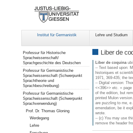
Institut für Germanistik
Lehre und Studium
Navigation
Liber de co
Professur für Historische
Sprachwissenschaft/
Liber de coquina
ubi
Sprachgeschichte des Deutschen
-- Text based upon: Mu
Professur für Germanistische
historiques et scient
Sprachwissenschaft (Schwerpunkt
1971, 369-435; the te
Sprachtheorie und
-- Digital version: T
Sprachbeschreibung)
<<396>> etc. = page nu
of the edition, but re
Professur für Germanistische
printed Mulon version
Sprachwissenschaft (Schwerpunkt
are puzzling to me, e.g
Sprachverwendung)
emendation, be it expl
Prof. Dr. Thomas Gloning
wrote.
-- (c) You may use thi
Werdegang
remove the header from
Lehre
Forschung