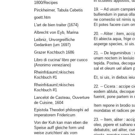
in scutellis appositis, 
1800/Recipes
19. -- Ad usum campanie
Pirckheimer, Tabula Cebetis
bulliendum in parua oll
goett.htm
ne comestio sit nimis sp
Et potes facere cum om
L'art de bien traiter (1674)
Albrecht von Eyb, Marina
20. -- Aliter : item, ac
Et abiecta aqua, frige c
Leibniz, Unvorgreifliche
asperge species, si uis
Gedanken (um 1697)
Grazer Kochbuch 1686
21. -- De leguminibus :
unam noctem in lexiui
Libro di cucina/ libro per cuoco
tepida. Postea, decoque
(Anonimo veneziano)
sal et oleum uel aliam 
Rheinfr&auml;nkisches
Et, si uis, in diebus i
Kochbuch #1
Rheinfr&auml;nkisches
22. -- Cicera : accipe c
Kochbuch #1
eodem abluta, decoque 
fuerint, pone partem in 
Lancelot de Casteau, Ouverture
de Cuisine, 1604
Item repone in brodio s
Epistola Theodori philosophi ad
mondatas et radices pet
imperatorem Fridericum
23. -- Item, aliter : a
Von der Kuh kan man eben die
oleo, pipere et safrano 
Speise auff gleiche form und
debatutis; uel aliter, cum
weise zurichten/ als vom
eiecta, ponatur cepa fr