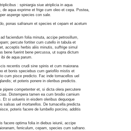
triplicibus : spiniargia siue atriplicia in aqua
e, de aqua exprime et frige cum oleo et cepa. Postea,
uper asperge species con sale.
ardo, ponas safranum et species et cepam et acetum
 : ad faciendum folia minuta, accipe petrosillum,
pam; percute fortiter cum cutello in tabula et
t, acceptis herbis aliis minutis, suffrige simul
s bene fuerint bene percussa, ut supra dictum
 ibi de aqua parum.
cis recentis crudi sine spinis et cum maiorana
ino et bonis speciebus cum gariofilo mistis et
tario cum pisce predicto. Fac inde tomacellos uel
ndis; et poteris ponere in oleribus predictis.
e pipere competenter et, si dicta olera percutere
facias. Distempera tamen ea cum brodio carnium
as. Et si uolueris in eisdem oleribus dequoque
es salsas uel mortarellos. De tumacella predicta
isce, poteris facere de lumbello porcino, additis
 uis facere optima folia in diebus ieiunii, accipe
aioranam, feniculum, cepam, species cum safrano.