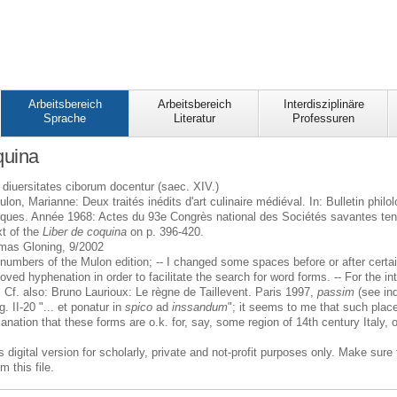
Arbeitsbereich
Arbeitsbereich
Interdisziplinäre
Sprache
Literatur
Professuren
quina
 diuersitates ciborum docentur (saec. XIV.)
lon, Marianne: Deux traités inédits d'art culinaire médiéval. In: Bulletin phil
ifiques. Année 1968: Actes du 93e Congrès national des Sociétés savantes ten
xt of the
Liber de coquina
on p. 396-420.
homas Gloning, 9/2002
mbers of the Mulon edition; -- I changed some spaces before or after certain p
moved hyphenation in order to facilitate the search for word forms. -- For the in
. Cf. also: Bruno Laurioux: Le règne de Taillevent. Paris 1997,
passim
(see in
. II-20 "... et ponatur in
spico
ad
inssandum
"; it seems to me that such pla
anation that these forms are o.k. for, say, some region of 14th century Italy, or
s digital version for scholarly, private and not-profit purposes only. Make sure
 this file.