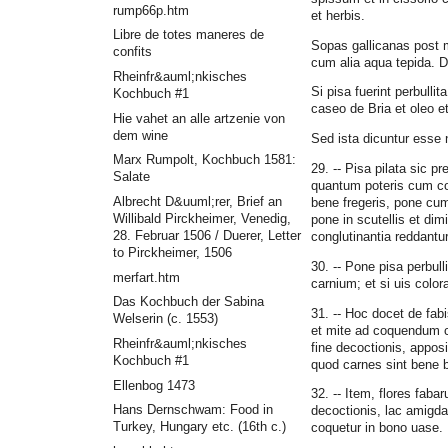
rump66p.htm
et herbis.
Libre de totes maneres de
Sopas gallicanas post 
confits
cum alia aqua tepida. 
Rheinfr&auml;nkisches
Si pisa fuerint perbull
Kochbuch #1
caseo de Bria et oleo et
Hie vahet an alle artzenie von
dem wine
Sed ista dicuntur esse 
Marx Rumpolt, Kochbuch 1581:
29. -- Pisa pilata sic 
Salate
quantum poteris cum coc
Albrecht D&uuml;rer, Brief an
bene fregeris, pone cu
Willibald Pirckheimer, Venedig,
pone in scutellis et dimi
28. Februar 1506 / Duerer, Letter
conglutinantia reddantu
to Pirckheimer, 1506
30. -- Pone pisa perbull
merfart.htm
carnium; et si uis color
Das Kochbuch der Sabina
31. -- Hoc docet de fabi
Welserin (c. 1553)
et mite ad coquendum c
Rheinfr&auml;nkisches
fine decoctionis, apposi
Kochbuch #1
quod carnes sint bene b
Ellenbog 1473
32. -- Item, flores fab
Hans Dernschwam: Food in
decoctionis, lac amigda
Turkey, Hungary etc. (16th c.)
coquetur in bono uase.