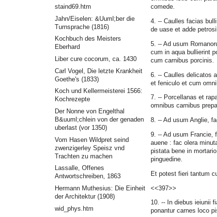
staind69.htm
comede.
Jahn/Eiselen: &Uuml;ber die
4. -- Caulles facias bulli
Turnsprache (1816)
de uase et adde petrosi
Kochbuch des Meisters
5. -- Ad usum Romanor
Eberhard
cum in aqua bullierint p
Liber cure cocorum, ca. 1430
cum carnibus porcinis.
Carl Vogel, Die letzte Krankheit
6. -- Caulles delicato
Goethe's (1833)
et feniculo et cum omni
Koch und Kellermeisterei 1566:
7. -- Porcellanas et ra
Kochrezepte
omnibus carnibus prepa
Der Nonne von Engelthal
B&uuml;chlein von der genaden
8. -- Ad usum Anglie, f
uberlast (vor 1350)
9. -- Ad usum Francie, 
Vom Hasen Wildpret seind
auene : fac olera minuta
zwenzigerley Speisz vnd
pistata bene in mortari
Trachten zu machen
pinguedine.
Lassalle, Offenes
Et potest fieri tantum 
Antwortschreiben, 1863
<<397>>
Hermann Muthesius: Die Einheit
der Architektur (1908)
10. -- In diebus ieiunii 
wid_phys.htm
ponantur carnes loco p