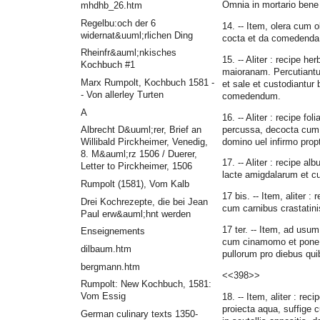
Omnia in mortario bene 
mhdhb_26.htm
Regelbu:och der 6
14. -- Item, olera cum 
widernat&uuml;rlichen Ding
cocta et da comedenda
Rheinfr&auml;nkisches
15. -- Aliter : recipe h
Kochbuch #1
maioranam. Percutiantur
Marx Rumpolt, Kochbuch 1581 -
et sale et custodiantur
- Von allerley Turten
comedendum.
A
16. -- Aliter : recipe fo
percussa, decocta cum pe
Albrecht D&uuml;rer, Brief an
domino uel infirmo prop
Willibald Pirckheimer, Venedig,
8. M&auml;rz 1506 / Duerer,
17. -- Aliter : recipe a
Letter to Pirckheimer, 1506
lacte amigdalarum et cu
Rumpolt (1581), Vom Kalb
17 bis. -- Item, aliter
Drei Kochrezepte, die bei Jean
cum carnibus crastatini
Paul erw&auml;hnt werden
17 ter. -- Item, ad us
Enseignements
cum cinamomo et pone o
dilbaum.htm
pullorum pro diebus qui
bergmann.htm
<<398>>
Rumpolt: New Kochbuch, 1581:
Vom Essig
18. -- Item, aliter : re
proiecta aqua, suffige 
German culinary texts 1350-