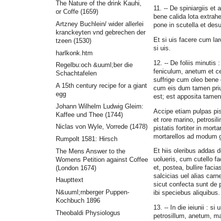
The Nature of the drink Kauhi,
11. -- De spiniargiis et a
or Coffe (1659)
bene calida lota extrah
Artzney Buchlein/ wider allerlei
pone in scutella et des
kranckeyten vnd gebrechen der
Et si uis facere cum l
tzeen (1530)
si uis.
harlkonk.htm
12. -- De foliis minutis
Regelbu:och &uuml;ber die
feniculum, anetum et ce
Schachtafelen
suffrige cum oleo bene e
A 15th century recipe for a giant
cum eis dum tamen priu
egg
est; est apposita tamen
Johann Wilhelm Ludwig Gleim:
Accipe etiam pulpas pis
Kaffee und Thee (1744)
et rore marino, petrosil
Niclas von Wyle, Vorrede (1478)
pistatis fortiter in mor
mortarellos ad modum gla
Rumpolt 1581: Hirsch
Et hiis oleribus addas d
The Mens Answer to the
uolueris, cum cutello 
Womens Petition against Coffee
et, postea, bullire faci
(London 1674)
salcicias uel alias carn
Haupttext
sicut confecta sunt de p
N&uuml;rnberger Puppen-
ibi speciebus aliquibus.
Kochbuch 1896
13. -- In die ieiunii : si
Theobaldi Physiologus
petrosillum, anetum, m