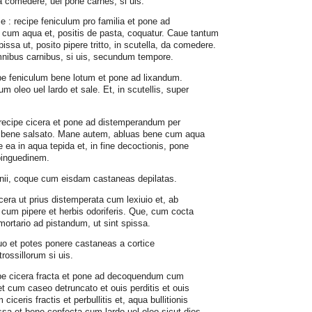
da comedere; uel pone carnes, si uis.
 : recipe feniculum pro familia et pone ad
a cum aqua et, positis de pasta, coquatur. Caue tantum
issa ut, posito pipere tritto, in scutella, da comedere.
nibus carnibus, si uis, secundum tempore.
cipe feniculum bene lotum et pone ad lixandum.
um oleo uel lardo et sale. Et, in scutellis, super
.
 recipe cicera et pone ad distemperandum per
o bene salsato. Mane autem, abluas bene cum aqua
 ea in aqua tepida et, in fine decoctionis, pone
pinguedinem.
eiunii, coque cum eisdam castaneas depilatas.
icera ut prius distemperata cum lexiuio et, ab
cum pipere et herbis odoriferis. Que, cum cocta
mortario ad pistandum, ut sint spissa.
uo et potes ponere castaneas a cortice
rossillorum si uis.
ccipe cicera fracta et pone ad decoquendum cum
et cum caseo detruncato et ouis perditis et ouis
 ciceris fractis et perbullitis et, aqua bullitionis
issa et bene confecta cum lardo uel oleo sicut dies