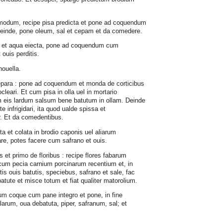
modum, recipe pisa predicta et pone ad coquendum
Deinde, pone oleum, sal et cepam et da comedere.
ita et aqua eiecta, pone ad coquendum cum
 ouis perditis.
nouella.
prepara : pone ad coquendum et monda de corticibus
leari. Et cum pisa in olla uel in mortario
m eis lardum salsum bene batutum in ollam. Deinde
te infrigidari, ita quod ualde spissa et
r. Et da comedentibus.
ita et colata in brodio caponis uel aliarum
are, potes facere cum safrano et ouis.
s et primo de floribus : recipe flores fabarum
um pecia carnium porcinarum recentium et, in
tis ouis batutis, speciebus, safrano et sale, fac
atute et misce totum et fiat qualiter matorolium.
arum coque cum pane integro et pone, in fine
larum, oua debatuta, piper, safranum, sal; et