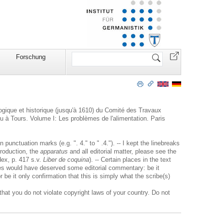
Website
Forschung
durchsuchen
ologique et historique (jusqu'à 1610) du Comité des Travaux
u à Tours. Volume I: Les problèmes de l'alimentation. Paris
unctuation marks (e.g. ". 4." to " .4."). -- I kept the linebreaks
troduction, the
apparatus
and all editorial matter, please see the
dex, p. 417 s.v.
Liber de coquina
). -- Certain places in the text
ces would have deserved some editorial commentary: be it
 be it only confirmation that this is simply what the scribe(s)
 that you do not violate copyright laws of your country. Do not