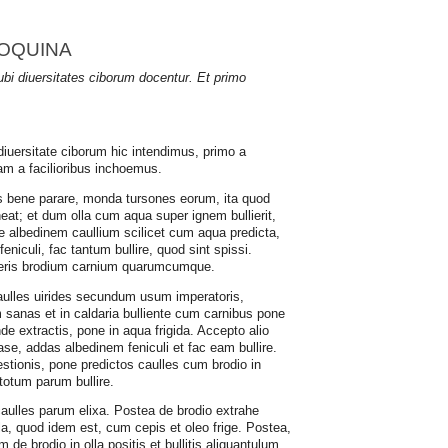
COQUINA
 ubi diuersitates ciborum docentur. Et primo
iuersitate ciborum hic intendimus, primo a
m a facilioribus inchoemus.
bos bene parare, monda tursones eorum, ita quod
neat; et dum olla cum aqua super ignem bullierit,
e albedinem caullium scilicet cum aqua predicta,
feniculi, fac tantum bullire, quod sint spissi.
oteris brodium carnium quarumcumque.
caulles uirides secundum usum imperatoris,
 sanas et in caldaria bulliente cum carnibus pone
inde extractis, pone in aqua frigida. Accepto alio
ase, addas albedinem feniculi et fac eam bullire.
stionis, pone predictos caulles cum brodio in
totum parum bullire.
caulles parum elixa. Postea de brodio extrahe
lla, quod idem est, cum cepis et oleo frige. Postea,
de brodio in olla positis et bullitis aliquantulum,