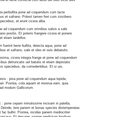
racta perbullita pone ad coquendum cum lacte
s et safrano. Potest tamen fieri cum zinzibero
speciebus; et erunt cicera alba.
pone ad coquendum cum omnibus salsis a sale
rano positis. Et poteris frangere cicera et ponere
et etiam lardellos.
m fuerint bene bullita, deiecta aqua, pone ad
s et safrano, sale et oleo et ouis debatutis.
ragesima, cicera integra frange et pone ad coquendum
ibus detruncatis uel batutis et etiam depistatis
sis speciebus, da comedentibus. Et si uis,
isis : pisa pone ad coquendum aqua tepida,
ari. Postea, cola aquam et reserua eam, quia
 ad modum Gallicorum.
c : pone cepam minutissime incisam in patella,
 Deinde, tere panem et bonas species distemperatas
 fac bulliri. Postea, incidas panem mediocriter
 concauo. Et desuper, sparge predictum brodium