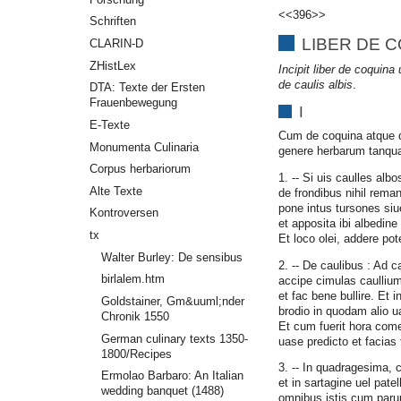
<<396>>
Schriften
LIBER DE 
CLARIN-D
ZHistLex
Incipit liber de coquina
de caulis albis
.
DTA: Texte der Ersten
Frauenbewegung
I
E-Texte
Cum de coquina atque d
Monumenta Culinaria
genere herbarum tanqua
Corpus herbariorum
1. -- Si uis caulles al
Alte Texte
de frondibus nihil rema
pone intus tursones siu
Kontroversen
et apposita ibi albedine 
tx
Et loco olei, addere p
Walter Burley: De sensibus
2. -- De caulibus : Ad 
birlalem.htm
accipe cimulas caullium
et fac bene bullire. Et 
Goldstainer, Gm&uuml;nder
brodio in quodam alio u
Chronik 1550
Et cum fuerit hora come
German culinary texts 1350-
uase predicto et facias 
1800/Recipes
3. -- In quadragesima, 
Ermolao Barbaro: An Italian
et in sartagine uel pate
wedding banquet (1488)
omnibus istis cum parum 