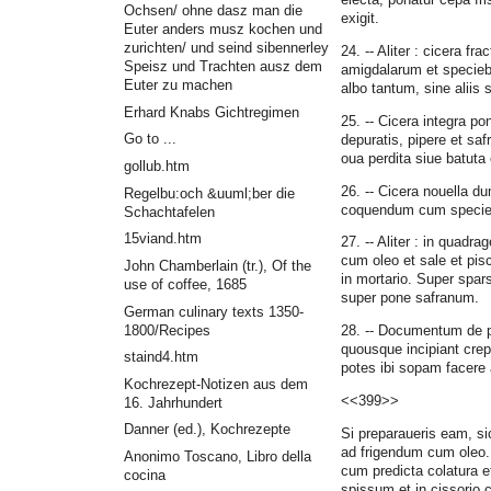
Ochsen/ ohne dasz man die
exigit.
Euter anders musz kochen und
zurichten/ und seind sibennerley
24. -- Aliter : cicera f
Speisz und Trachten ausz dem
amigdalarum et speciebu
Euter zu machen
albo tantum, sine aliis 
Erhard Knabs Gichtregimen
25. -- Cicera integra 
Go to ...
depuratis, pipere et saf
oua perdita siue batuta 
gollub.htm
26. -- Cicera nouella du
Regelbu:och &uuml;ber die
coquendum cum speciebu
Schachtafelen
15viand.htm
27. -- Aliter : in quad
cum oleo et sale et pisc
John Chamberlain (tr.), Of the
in mortario. Super spar
use of coffee, 1685
super pone safranum.
German culinary texts 1350-
1800/Recipes
28. -- Documentum de p
quousque incipiant crep
staind4.htm
potes ibi sopam facere
Kochrezept-Notizen aus dem
<<399>>
16. Jahrhundert
Danner (ed.), Kochrezepte
Si preparaueris eam, si
ad frigendum cum oleo.
Anonimo Toscano, Libro della
cum predicta colatura et
cocina
spissum et in cissorio