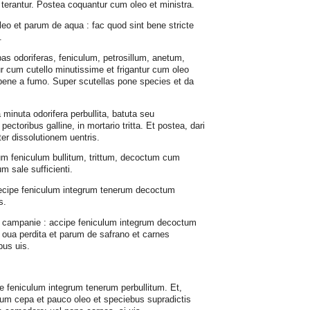
terantur. Postea coquantur cum oleo et ministra.
oleo et parum de aqua : fac quod sint bene stricte
.
erbas odoriferas, feniculum, petrosillum, anetum,
 cum cutello minutissime et frigantur cum oleo
 bene a fumo. Super scutellas pone species et da
lia minuta odorifera perbullita, batuta seu
ctoribus galline, in mortario tritta. Et postea, dari
ter dissolutionem uentris.
lbum feniculum bullitum, trittum, decoctum cum
m sale sufficienti.
 : recipe feniculum integrum tenerum decoctum
s.
um campanie : accipe feniculum integrum decoctum
ua perdita et parum de safrano et carnes
bus uis.
cipe feniculum integrum tenerum perbullitum. Et,
cum cepa et pauco oleo et speciebus supradictis