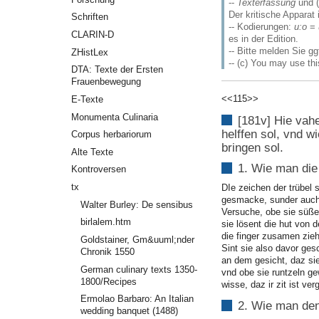
--
Texterfassung
und (
Der kritische Apparat 
Schriften
-- Kodierungen:
u:o
=
CLARIN-D
es in der Edition.
-- Bitte melden Sie gg
ZHistLex
-- (c) You may use th
DTA: Texte der Ersten
Frauenbewegung
<<115>>
E-Texte
Monumenta Culinaria
[181v] Hie vah
helffen sol, vnd 
Corpus herbariorum
bringen sol.
Alte Texte
1. Wie man die 
Kontroversen
tx
DIe zeichen der trübel 
gesmacke, sunder auch
Walter Burley: De sensibus
Versuche, obe sie süße
birlalem.htm
sie lösent die hut von d
die finger zusamen zieh
Goldstainer, Gm&uuml;nder
Sint sie also davor gesc
Chronik 1550
an dem gesicht, daz si
German culinary texts 1350-
vnd obe sie runtzeln g
1800/Recipes
wisse, daz ir zit ist ve
Ermolao Barbaro: An Italian
2. Wie man den
wedding banquet (1488)