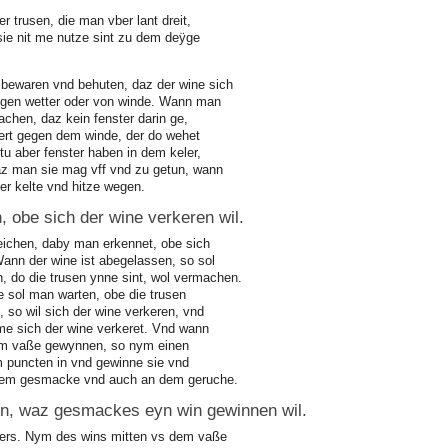
r trusen, die man vber lant dreit,
sie nit me nutze sint zu dem deÿge
bewaren vnd behuten, daz der wine sich
egen wetter oder von winde. Wann man
achen, daz kein fenster darin ge,
kert gegen dem winde, der do wehet
u aber fenster haben in dem keler,
az man sie mag vff vnd zu getun, wann
der kelte vnd hitze wegen.
, obe sich der wine verkeren wil.
zeichen, daby man erkennet, obe sich
Wann der wine ist abegelassen, so sol
 do die trusen ynne sint, wol vermachen.
e sol man warten, obe die trusen
, so wil sich der wine verkeren, vnd
 me sich der wine verkeret. Vnd wann
dem vaße gewynnen, so nym einen
m puncten in vnd gewinne sie vnd
dem gesmacke vnd auch an dem geruche.
en, waz gesmackes eyn win gewinnen wil.
ers. Nym des wins mitten vs dem vaße