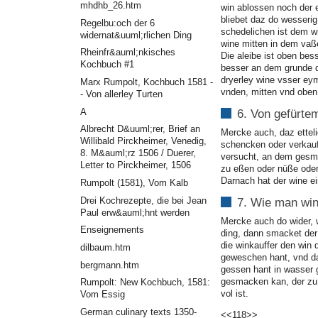
mhdhb_26.htm
win ablossen noch der e
bliebet daz do wesseri
Regelbu:och der 6
schedelichen ist dem wi
widernat&uuml;rlichen Ding
wine mitten in dem vaß
Rheinfr&auml;nkisches
Die aleibe ist oben bes
Kochbuch #1
besser an dem grunde 
dryerley wine vsser ey
Marx Rumpolt, Kochbuch 1581 -
vnden, mitten vnd oben
- Von allerley Turten
A
6. Von gefürte
Albrecht D&uuml;rer, Brief an
Mercke auch, daz etteli
Willibald Pirckheimer, Venedig,
schencken oder verkauff
8. M&auml;rz 1506 / Duerer,
versucht, an dem gesmag
Letter to Pirckheimer, 1506
zu eßen oder nüße oder
Darnach hat der wine 
Rumpolt (1581), Vom Kalb
Drei Kochrezepte, die bei Jean
7. Wie man win
Paul erw&auml;hnt werden
Mercke auch do wider, w
Enseignements
ding, dann smacket der
die winkauffer den win
dilbaum.htm
geweschen hant, vnd darn
bergmann.htm
gessen hant in wasser 
gesmacken kan, der zu 
Rumpolt: New Kochbuch, 1581:
vol ist.
Vom Essig
German culinary texts 1350-
<<118>>