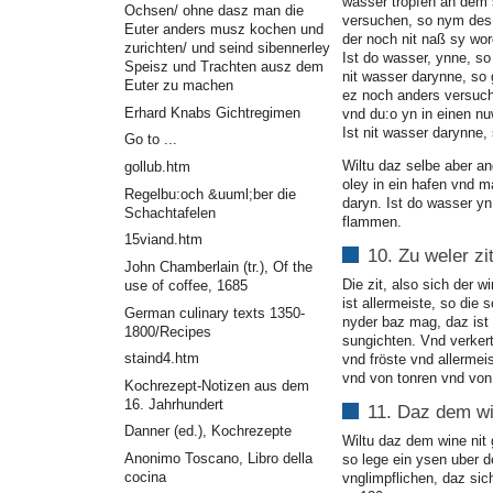
wasser tropfen an dem 
Ochsen/ ohne dasz man die
versuchen, so nym des 
Euter anders musz kochen und
der noch nit naß sy wo
zurichten/ und seind sibennerley
Ist do wasser, ynne, so
Speisz und Trachten ausz dem
nit wasser darynne, so 
Euter zu machen
ez noch anders versuc
Erhard Knabs Gichtregimen
vnd du:o yn in einen nu
Ist nit wasser darynne, 
Go to ...
Wiltu daz selbe aber a
gollub.htm
oley in ein hafen vnd 
Regelbu:och &uuml;ber die
daryn. Ist do wasser yn
Schachtafelen
flammen.
15viand.htm
10. Zu weler zi
John Chamberlain (tr.), Of the
Die zit, also sich der w
use of coffee, 1685
ist allermeiste, so die 
German culinary texts 1350-
nyder baz mag, daz ist
1800/Recipes
sungichten. Vnd verkert
staind4.htm
vnd fröste vnd allermei
vnd von tonren vnd von 
Kochrezept-Notizen aus dem
16. Jahrhundert
11. Daz dem wi
Danner (ed.), Kochrezepte
Wiltu daz dem wine nit
Anonimo Toscano, Libro della
so lege ein ysen uber d
cocina
vnglimpflichen, daz sic