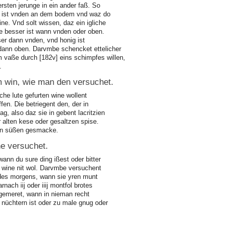
rsten jerunge in ein ander faß. So
g ist vnden an dem bodem vnd waz do
ne. Vnd solt wissen, daz ein igliche
e besser ist wann vnden oder oben.
ser dann vnden, vnd honig ist
dann oben. Darvmbe schencket ettelicher
m vaße durch [182v] eins schimpfes willen,
.
m win, wie man den versuchet.
che lute gefurten wine wollent
en. Die betriegent den, der in
, also daz sie in gebent lacritzien
 alten kese oder gesaltzen spise.
ein süßen gesmacke.
e versuchet.
ann du sure ding ißest oder bitter
 wine nit wol. Darvmbe versuchent
 des morgens, wann sie yren munt
ach iij oder iiij montfol brotes
gemeret, wann in nieman recht
nüchtern ist oder zu male gnug oder