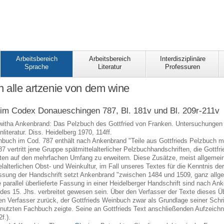
Arbeitsbereich
Arbeitsbereich
Interdisziplinäre
Sprache
Literatur
Professuren
n alle artzenie von dem wine
im Codex Donaueschingen 787, Bl. 181v und Bl. 209r-211v
witha Ankenbrand: Das Pelzbuch des Gottfried von Franken. Untersuchungen z
nliteratur. Diss. Heidelberg 1970, 114ff.
nbuch im Cod. 787 enthält nach Ankenbrand "Teile aus Gottfrieds Pelzbuch mi
 vertritt jene Gruppe spätmittelalterlicher Pelzbuchhandschriften, die Gott
ten auf den mehrfachen Umfang zu erweitern. Diese Zusätze, meist allgemein 
elalterlichen Obst- und Weinkultur, im Fall unseres Textes für die Kenntnis d
fassung der Handschrift setzt Ankenbrand "zwischen 1484 und 1509, ganz all
parallel überlieferte Fassung in einer Heidelberger Handschrift sind nach An
 des 15. Jhs. verbreitet gewesen sein. Über den Verfasser der Texte dieses Üb
n Verfasser zurück, der Gottfrieds Weinbuch zwar als Grundlage seiner Schri
nutzten Fachbuch zeigte. Seine an Gottfrieds Text anschließenden Aufzeichn
f.).