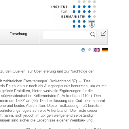
Website
Forschung
durchsuchen
u den Quellen, zur Überlieferung und zur Nachfolge der
t zahlreichen Erweiterungen" (Ankenbrand 87). -- "Das
frieds Pelzbuch nur noch als Ausgangspunkt benutzten, um es mit
geübte Praktiken, bieten wertvolle Ergänzungen für die
er südwestdeutschen Kellermeisterei"; Ankenbrand 110f.). Den
gemein um 1500" an (88). Die Textfassung des Cod. 787 mitsamt
kenbrand beides Abschriften. Diese Textfassung muß bereits in
erlieferungsflügels schreibt Ankenbrand: "Die Texte dieser
ft nahm, sich jedoch im übrigen weitgehend selbständig
ungen sind sicher die Ergebnisse eigener Weinbau- und