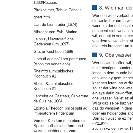
1800/Recipes
8. Wie man den
Pirckheimer, Tabula Cebetis
Wer den wine verkauffen 
goett.htm
die winkeiffer die farw
L'art de bien traiter (1674)
wann zu der selben zit 
gehabent sich wol an in
Albrecht von Eyb, Marina
wil, der sol in versuch
Leibniz, Unvorgreifliche
von dem verwandelnt si
Gedanken (um 1697)
obe kein krangheit an in
Grazer Kochbuch 1686
9. Obe wasser 
Libro di cucina/ libro per cuoco
Wer do win kauffen wil,
(Anonimo veneziano)
male benügen, sunder d
Rheinfr&auml;nkisches
lange in dem munde hab
Kochbuch #1
den wine sy gemüschet 
kriechen leren, so wirf
Rheinfr&auml;nkisches
so ist der wine one was
Kochbuch #1
ein eye darin geworffen
Lancelot de Casteau, Ouverture
one wasser. Vellet ez a
de Cuisine, 1604
Wiltu daz selbe baz ver
daz do wehsset in dem 
Epistola Theodori philosophi ad
oder ein holder oder an
imperatorem Fridericum
Darnach wusche ez hera
Von der Kuh kan man eben die
<<119>>
Speise auff gleiche form und
zuch in vz dem wine. H
weise zurichten/ als vom