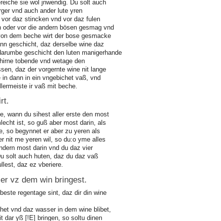
eiche sie wol jnwendig. Du solt auch
rger vnd auch ander lute yren
 vor daz stincken vnd vor daz fulen
 oder vor die andern bösen gesmag vnd
 von dem beche wirt der bose gesmacke
ann geschicht, daz derselbe wine daz
d darumbe geschicht den luten manigerhande
hirne tobende vnd wetage den
sen, daz der vorgernte wine nit lange
in dann in ein vngebichet vaß, vnd
lermeiste ir vaß mit beche.
rt.
e, wann du sihest aller erste den most
echt ist, so guß aber most darin, als
e, so begynnet er aber zu yeren als
 nit me yeren wil, so du:o yme alles
ndern most darin vnd du daz vier
 Du solt auch huten, daz du daz vaß
ullest, daz ez vberiere.
er vz dem win bringest.
este regentage sint, daz dir din wine
het vnd daz wasser in dem wine blibet,
t dar yß [!E] bringen, so soltu dinen