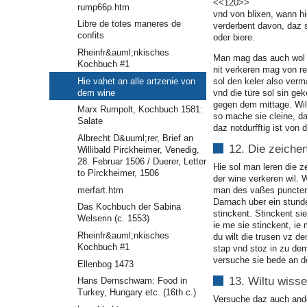
<<120>>
rump66p.htm
vnd von blixen, wann hie
Libre de totes maneres de
verderbent davon, daz 
confits
oder biere.
Rheinfr&auml;nkisches
Man mag das auch wol 
Kochbuch #1
nit verkeren mag von r
Hie vahet an alle artzenie von
sol den keler also verm
dem wine
vnd die türe sol sin ge
gegen dem mittage. Wilt
Marx Rumpolt, Kochbuch 1581:
so mache sie cleine, d
Salate
daz notdurfftig ist von 
Albrecht D&uuml;rer, Brief an
12. Die zeichen
Willibald Pirckheimer, Venedig,
28. Februar 1506 / Duerer, Letter
Hie sol man leren die 
to Pirckheimer, 1506
der wine verkeren wil. 
merfart.htm
man des vaßes puncten,
Darnach uber ein stund
Das Kochbuch der Sabina
stinckent. Stinckent sie
Welserin (c. 1553)
ie me sie stinckent, ie
Rheinfr&auml;nkisches
du wilt die trusen vz 
Kochbuch #1
stap vnd stoz in zu de
versuche sie bede an 
Ellenbog 1473
13. Wiltu wiss
Hans Dernschwam: Food in
Turkey, Hungary etc. (16th c.)
Versuche daz auch and