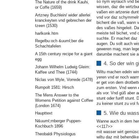
so nym wyrauch vnd ber
The Nature of the drink Kauhi,
wissen, daz die wirtzbu
or Coffe (1659)
vaßen ein artzenie dunt
Artzney Buchlein/ wider allerlei
vnd vor daz schymmeln
kranckeyten vnd gebrechen der
bichent die vaß, wann
tzeen (1530)
des vaßes hingeleit. D
meiste teil bichet, vn
harlkonk.htm
suchte. Er machet daz 
Regelbu:och &uuml;ber die
augen. Du solt auch wis
Schachtafelen
geweren mag, man lege 
A 15th century recipe for a giant
darumbe machent sie al
egg
4. So der win gi
Johann Wilhelm Ludwig Gleim:
Wiltu machen edeln win
Kaffee und Thee (1744)
yeren vnd er noch warml
Niclas von Wyle, Vorrede (1478)
er get von dem drotbett
Rumpolt 1581: Hirsch
zum ersten. Vnd wenn er
als vor. Vnd güß aber a
The Mens Answer to the
stunt oder funff stunt.
Womens Petition against Coffee
zu keiner stunt zu vol f
(London 1674)
5. Wie du wass
Haupttext
N&uuml;rnberger Puppen-
Wanne auch in dem herb
Kochbuch 1896
<<117>>
mit wasser wirt gemüsc
Theobaldi Physiologus
wiltu daz mit behendikei