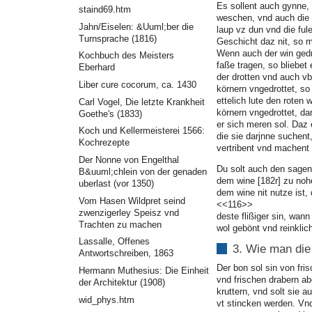
Es sollent auch gynne, d
staind69.htm
weschen, vnd auch die 
Jahn/Eiselen: &Uuml;ber die
laup vz dun vnd die ful
Turnsprache (1816)
Geschicht daz nit, so
Wenn auch der win gedro
Kochbuch des Meisters
faße tragen, so bliebet e
Eberhard
der drotten vnd auch v
Liber cure cocorum, ca. 1430
körnern vngedrottet, so 
ettelich lute den roten 
Carl Vogel, Die letzte Krankheit
körnern vngedrottet, d
Goethe's (1833)
er sich meren sol. Daz e
Koch und Kellermeisterei 1566:
die sie darjnne suchen
Kochrezepte
vertribent vnd machent 
Der Nonne von Engelthal
Du solt auch den sagen,
B&uuml;chlein von der genaden
dem wine [182r] zu nohe
uberlast (vor 1350)
dem wine nit nutze ist, 
Vom Hasen Wildpret seind
<<116>>
zwenzigerley Speisz vnd
deste flißiger sin, wann
Trachten zu machen
wol gebönt vnd reinklic
Lassalle, Offenes
3. Wie man die 
Antwortschreiben, 1863
Der bon sol sin von fri
Hermann Muthesius: Die Einheit
vnd frischen drabern ab
der Architektur (1908)
kruttern, vnd solt sie 
wid_phys.htm
vt stincken werden. Vn