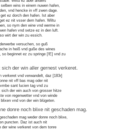
stabe. Wiltu ez aber anders
selben wins in einem nuwen hafen,
rden, vnd hencke in vff zwen dage.
 get ez dorch den hafen. Ist aber
get ez nit vsser dem hafen. Wiltu
hen, so nym den wine vnd werme in
wen hafen vnd setze ez in den luft.
so wirt der win zu essich.
nderwerbe versuchen, so guß
mache in heiß vnd guße des wines
, so beginnet ez zu springe [!E] vnd zu
t sich der win aller gernest verkeret.
in verkeret vnd verwandelt, daz [183r]
sonne nit vff bas mag oder nit
 vmbe sant lucien tag vnd zu
 sich der win auch von grosser hitze
ste von regenwetter vnd von winde
blixen vnd von der win blügeten.
ne donre noch blixe nit geschaden mag.
 geschaden mag weder donre noch blixe,
en puncten. Daz ist auch nit
h der wine verkeret von dem tonre