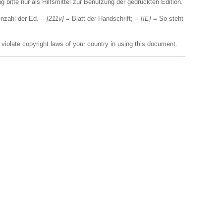
 bitte nur als Hilfsmittel zur Benutzung der gedruckten Edition.
nzahl der Ed. --
[211v]
= Blatt der Handschrift; --
[!E]
= So steht
 violate copyright laws of your country in using this document.