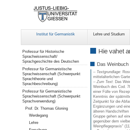
Institut für Germanistik
Lehre und Studium
Navigation
Hie vahet a
Professur für Historische
Sprachwissenschaft/
Sprachgeschichte des Deutschen
Das Weinbuch 
Professur für Germanistische
--
Textgrundlage
: Ros
Sprachwissenschaft (Schwerpunkt
mittelalterlichen Garte
Sprachtheorie und
--
Zum Text
: Das Wei
Sprachbeschreibung)
Weinbuch des Cod. 787
Professur für Germanistische
einer Fülle von Rezep
Sprachwissenschaft (Schwerpunkt
Kenntnis der spätmitt
Sprachverwendung)
Zeitpunkt für die Ab
Ergänzungen und eine 
Prof. Dr. Thomas Gloning
älteren Handschriften
Werdegang
Gruppe gehen auf eine
gegenüber dem vielbe
Lehre
Weinpflegepraxis" (112
Forschung