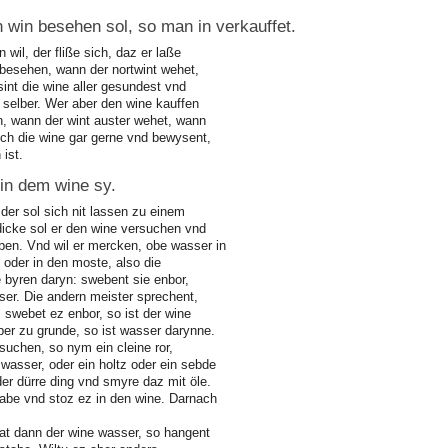
 win besehen sol, so man in verkauffet.
wil, der fliße sich, daz er laße
e besehen, wann der nortwint wehet,
sint die wine aller gesundest vnd
 selber. Wer aber den wine kauffen
en, wann der wint auster wehet, wann
ch die wine gar gerne vnd bewysent,
 ist.
in dem wine sy.
 der sol sich nit lassen zu einem
icke sol er den wine versuchen vnd
en. Vnd wil er mercken, obe wasser in
oder in den moste, also die
fe byren daryn: swebent sie enbor,
ser. Die andern meister sprechent,
, swebet ez enbor, so ist der wine
ber zu grunde, so ist wasser darynne.
suchen, so nym ein cleine ror,
wasser, oder ein holtz oder ein sebde
der dürre ding vnd smyre daz mit öle.
be vnd stoz ez in den wine. Darnach
at dann der wine wasser, so hangent