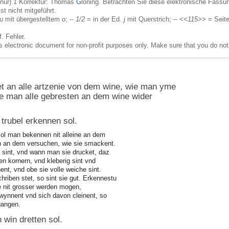
nur) 1 Korrektur: Thomas
G
loning. Betrachten Sie diese elektronische Fassung
ist nicht mitgeführt.
u
mit übergestelltem
o
; --
1/2
= in der Ed.
j
mit Querstrich; --
<<115>>
= Seite
f. Fehler.
is electronic document for non-profit purposes only. Make sure that you do not
et an alle artzenie von dem wine, wie man yme
wie man alle gebresten an dem wine wider
trubel erkennen sol.
sol man bekennen nit alleine an dem
 an dem versuchen, wie sie smackent.
 sint, vnd wann man sie drucket, daz
en kornern, vnd kleberig sint vnd
ent, vnd obe sie volle weiche sint.
hriben stet, so sint sie gut. Erkennestu
e nit grosser werden mogen,
ewynnent vnd sich davon cleinent, so
rgangen.
 win dretten sol.