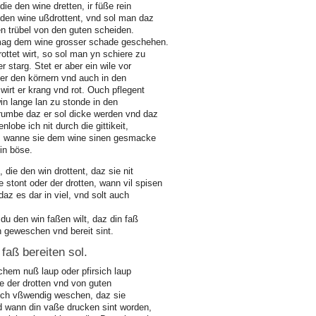
ie den wine dretten, ir füße rein
den wine ußdrottent, vnd sol man daz
en trübel von den guten scheiden.
 mag dem wine grosser schade geschehen.
ttet wirt, so sol man yn schiere zu
r starg. Stet er aber ein wile vor
ber den körnern vnd auch in den
wirt er krang vnd rot. Ouch pflegent
win lange lan zu stonde in den
arumbe daz er sol dicke werden vnd daz
nlobe ich nit durch die gittikeit,
t, wanne sie dem wine sinen gesmacke
in böse.
 die den win drottent, daz sie nit
 stont oder der drotten, wann vil spisen
daz es dar in viel, vnd solt auch
 du den win faßen wilt, daz din faß
h geweschen vnd bereit sint.
faß bereiten sol.
schem nuß laup oder pfirsich laup
e der drotten vnd von guten
auch vßwendig weschen, daz sie
d wann din vaße drucken sint worden,