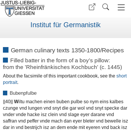
Institut für Germanistik
German culinary texts 1350-1800/Recipes
Filled batter in the form of a boy's pillow:
from the 'Rheinfränkisches Kochbuch' (c. 1445)
About the facsimile of this important cookbook, see the
short
portrait
.
Bubenpfulbe
||40||
W
iltu machen einen buben pulbe so nym eins kalbes
czunge vnd lungen vnd snyt die gar wol vnd snyt specke dar
vnder vnde hacke isz clein vnd slage eyer darane vnd
saffran vnd peffer vnde mach dan eyer bleter vnd bewelle isz
dar in vnd bestrijch isz an dem ende mit eyeren vnd back isz