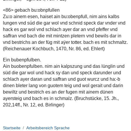
<86> gebach bu:obnpfullen
Zu:o ainem esen, haiset ain bu:obenpfull, nim ains kalbs
lungen vnd súd die gar wol vnd schnid speck dar vnder vnd
hack es gar wol vnd schlach ayer dar an vnd pfeffer vnd
saffran vnd bach die mit mintzen pletern vnd bewils dar in
vnd bestrichs an der füg mit aÿer totter. bach es mit schmaltz.
(Reichenauer Kochbuch, 1470, Nr. 86, ed. Ehlert)
Ein bubenpfulben.
Ain buobenpfulben. nim ain kalpszung und das lünglin und
süd die gar wol und hack sy dan und speck darunder und
schlach ayer daran und saffran und guot wurcz und ha:-b
dinen bleter lang von guotem teig und wol gerait und darin
bewiltz und bestrich es an der fugen mit ainem dünen
ayersteig und bach es in schmalz. (Bruchstücke, 15. Jh.,
202,14ff., Nr. 12, ed. Birlinger)
Startseite
Arbeitsbereich Sprache