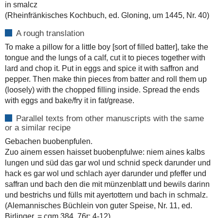
in smalcz
(Rheinfränkisches Kochbuch, ed. Gloning, um 1445, Nr. 40)
A rough translation
To make a pillow for a little boy [sort of filled batter], take the
tongue and the lungs of a calf, cut it to pieces together with
lard and chop it. Put in eggs and spice it with saffron and
pepper. Then make thin pieces from batter and roll them up
(loosely) with the chopped filling inside. Spread the ends
with eggs and bake/fry it in fat/grease.
Parallel texts from other manuscripts with the same
or a similar recipe
Gebachen buobenpfulen.
Zuo ainem essen haisset buobenpfulwe: niem aines kalbs
lungen und süd das gar wol und schnid speck darunder und
hack es gar wol und schlach ayer darunder und pfeffer und
saffran und bach den die mit münzenblatt und bewils darinn
und bestrichs und fülls mit ayertottern und bach in schmalz.
(Alemannisches Büchlein von guter Speise, Nr. 11, ed.
Birlinger, = cgm 384, 76r: 4-12)