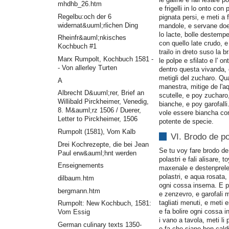
mhdhb_26.htm
e frigelli in lo onto con
Regelbu:och der 6
pignata persi, e meti a 
widernat&uuml;rlichen Ding
mandole, e servane do
lo lacte, bolle destemper
Rheinfr&auml;nkisches
con quello late crudo, e 
Kochbuch #1
trailo in dreto suso la 
Marx Rumpolt, Kochbuch 1581 -
le polpe e sfilato e l' on
- Von allerley Turten
dentro questa vivanda,
metigli del zucharo. Qu
A
manestra, mitige de l'a
Albrecht D&uuml;rer, Brief an
scutelle, e poy zucharo
Willibald Pirckheimer, Venedig,
bianche, e poy garofall
8. M&auml;rz 1506 / Duerer,
vole essere biancha co
Letter to Pirckheimer, 1506
potente de specie.
Rumpolt (1581), Vom Kalb
VI. Brodo de po
Drei Kochrezepte, die bei Jean
Se tu voy fare brodo de 
Paul erw&auml;hnt werden
polastri e fali alisare,
Enseignements
maxenale e destenprele 
polastri, e aqua rosata
dilbaum.htm
ogni cossa insema. E p
bergmann.htm
e zenzevro, e garofali 
tagliati menuti, e meti 
Rumpolt: New Kochbuch, 1581:
e fa bolire ogni cossa 
Vom Essig
i vano a tavola, meti li 
German culinary texts 1350-
e fa che siano ben cald