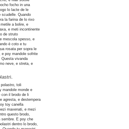
 pocho focho in una
fogo lo lacte de le
e scudelle. Quando
a la farina de lo rixo
metile a bolire, e
braxa, e meti incontinente
to de struto
 e mescola spesso, e
ando è coto e tu
qua rosata per sopra le
, e poy mandole sofrite
i. Questa vivanda
mo neve, e streta, e
lastri.
polastro, toli
 toy mandole monde e
con il brodo de li
, e agresta, e destempera
oy toy canella
mezi maxenati, e mezi
entro questo brodo,
in sembre. E poy che
polastri dentro lo brodo,
i. Quando tu manestri,