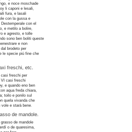
longo, e noce moschade
y li caponi e lesali,
li fura, e lasali
ole con la gussa e
. Destemperale con el
, e metilo a bolire,
o e agresto, e tolle
ndo sono ben boliti queste
 menestrare e non
 dal brodeto per
e le specie piú fine che
xi freschi, etc.
 casi freschi per
 VI casi freschi
poy, e quando eno ben
con aqua freda chiara,
; toilo e ponilo sul
con quela vivanda che
u vole e starà bene.
grasso de mandole.
e grasso de mandole
erdí o de quaresima,