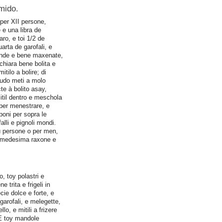
mido.
 per XII persone,
 e una libra de
ro, e toi 1/2 de
arta de garofali, e
onde e bene maxenate,
hiara bene bolita e
itilo a bolire; di
rudo meti a molo
te à bolito asay,
itil dentro e meschola
 per menestrare, e
poni per sopra le
alli e pignoli mondi.
iú persone o per men,
a medesima raxone e
, toy polastri e
e trita e frigeli in
ecie dolce e forte, e
arofali, e melegette,
lo, e mitili a frizere
E toy mandole