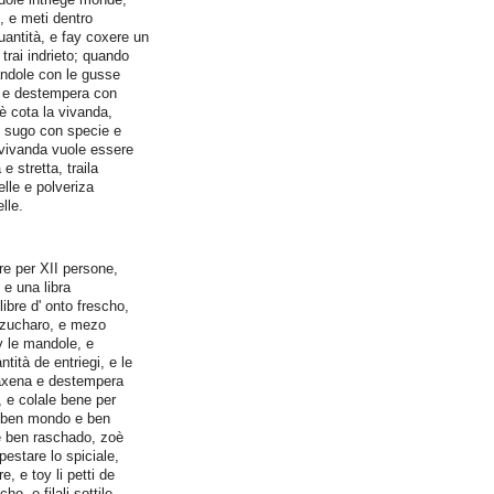
i, e meti dentro
uantità, e fay coxere un
trai indrieto; quando
andole con le gusse
 e destempera con
è cota la vivanda,
li sugo con specie e
vivanda vuole essere
e stretta, traila
elle e polveriza
lle.
e per XII persone,
, e una libra
i libre d' onto frescho,
 zucharo, e mezo
oy le mandole, e
tità de entriegi, e le
axena e destempera
 e colale bene per
o ben mondo e ben
e ben raschado, zoè
pestare lo spiciale,
, e toy li petti de
cho, e filali sottile