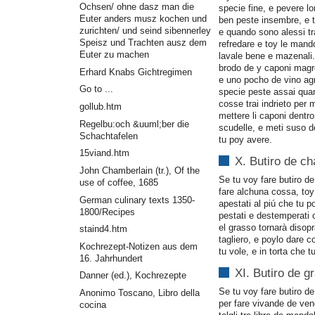
Ochsen/ ohne dasz man die
specie fine, e pevere 
Euter anders musz kochen und
ben peste insembre, e to
zurichten/ und seind sibennerley
e quando sono alessi trai
Speisz und Trachten ausz dem
refredare e toy le mand
Euter zu machen
lavale bene e mazenali
brodo de y caponi magro
Erhard Knabs Gichtregimen
e uno pocho de vino agr
Go to ...
specie peste assai qua
cosse trai indrieto per
gollub.htm
mettere li caponi dentro
Regelbu:och &uuml;ber die
scudelle, e meti suso d
Schachtafelen
tu poy avere.
15viand.htm
X. Butiro de cha
John Chamberlain (tr.), Of the
Se tu voy fare butiro de
use of coffee, 1685
fare alchuna cossa, toy
German culinary texts 1350-
apestati al piú che tu 
1800/Recipes
pestati e destemperati 
el grasso tornarà disopra
staind4.htm
tagliero, e poylo dare 
Kochrezept-Notizen aus dem
tu vole, e in torta che t
16. Jahrhundert
XI. Butiro de 
Danner (ed.), Kochrezepte
Se tu voy fare butiro d
Anonimo Toscano, Libro della
per fare vivande de ven
cocina