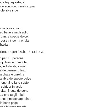
 e toy agresta, e
do sono cocti meti sopra
vole libre ij de
 l'aglio e coxilo
lo bene e mitili aglio
 pan, e specie dolçe,
 cossa insema e fala
chalda.
ono e perfecto et cetera.
o per XII persone,
 ij libre de mandole,
, e 1 datali, e una
/2 de genzevro fino,
oschate e garof. e
a libra de specie dolçe
smenbrali e fane septe
 sofrizer in lardo
 cita. E quando sono
sa che tu gli mitti
le noce moschate taiate
a in bone peçe,
ndole intriege monde,