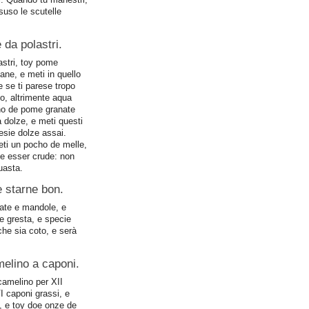
suso le scutelle
 da polastri.
astri, toy pome
ane, e meti in quello
e se ti parese tropo
to, altrimente aqua
vino de pome granate
 dolze, e meti questi
esie dolze assai.
eti un pocho de melle,
ole esser crude: non
uasta.
e starne bon.
late e mandole, e
 e gresta, e specie
 che sia coto, e serà
melino a caponi.
camelino per XII
I caponi grassi, e
e, e toy doe onze de