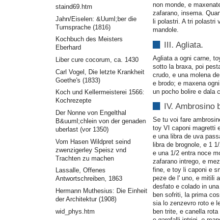
non monde, e maxenate,
staind69.htm
zafarano, insema. Quan
Jahn/Eiselen: &Uuml;ber die
li polastri. A tri polastri 
Turnsprache (1816)
mandole.
Kochbuch des Meisters
III. Agliata.
Eberhard
Agliata a ogni carne, toy
Liber cure cocorum, ca. 1430
sotto la braxa, poi pesta
Carl Vogel, Die letzte Krankheit
crudo, e una molena de
Goethe's (1833)
e brodo; e maxena ogni
un pocho bolire e dala 
Koch und Kellermeisterei 1566:
Kochrezepte
IV. Ambrosino b
Der Nonne von Engelthal
Se tu voi fare ambrosin
B&uuml;chlein von der genaden
toy VI caponi magretti e
uberlast (vor 1350)
e una libra de uva passa
Vom Hasen Wildpret seind
libra de brognole, e 1 1
zwenzigerley Speisz vnd
e una 1/2 entra noce m
Trachten zu machen
zafarano intrego, e mez
fine, e toy li caponi e 
Lassalle, Offenes
peze de l' uno, e mitili a
Antwortschreiben, 1863
desfato e colado in una
Hermann Muthesius: Die Einheit
ben sofriti, la prima cos
der Architektur (1908)
sia lo zenzevro roto e 
ben trite, e canella rot
wid_phys.htm
e garofalli intrigi, e ma