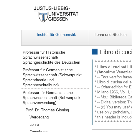
Institut für Germanistik
Lehre und Studium
Navigation
Libro di cu
Professur für Historische
Sprachwissenschaft/
*************************
Sprachgeschichte des Deutschen
*
Libro di cucina/ Li
Professur für Germanistische
*
(Anonimo Venezia
Sprachwissenschaft (Schwerpunkt
* --
This version base
Sprachtheorie und
* Libro di cucina del 
Sprachbeschreibung)
* --
Other edition in
: E
* Milano 1966, Vol. I,
Professur für Germanistische
* --
Ms.
: Biblioteca C
Sprachwissenschaft (Schwerpunkt
* -- Digital version: 
Sprachverwendung)
* -- (c) You may use/ d
Prof. Dr. Thomas Gloning
* use only (scholarly,
* this header is inclu
Werdegang
*************************
Lehre
Forschung