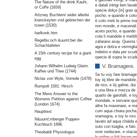
The Nature of the drink Kauhi,
e datali intrigi ben lavat
or Coffe (1659)
specie dolçe [in] gran q
Artzney Buchlein/ wider allerlei
pocho; e quando è coto 
kranckeyten vnd gebrechen der
è coto meti le prime m
tzeen (1530)
non monde, e macenali
aceto pocho, e quando 
harlkonk.htm
cola li mandole e metti
Regelbu:och &uuml;ber die
zafarano asay. Questa 
Schachtafelen
agra e dolza e vermiglia 
indietro e dala per scud
A 15th century recipe for a giant
specie di sopra le scude
egg
Johann Wilhelm Ludwig Gleim:
V. Bramagere.
Kaffee und Thee (1744)
Se tu voy fare bramager
Niclas von Wyle, Vorrede (1478)
toy iiij libre de mandole
de rixo, e iiij galine, du
Rumpolt 1581: Hirsch
e una libra e mezza de
The Mens Answer to the
quarto de garofalli, e t
Womens Petition against Coffee
mondale, e servane quan
(London 1674)
altre fa maxenare, e m
cum aqua chiara pocha,
Haupttext
stamegna, e toy lo rix
N&uuml;rnberger Puppen-
lavato ad aqua chalda 
Kochbuch 1896
suto con toaglia, e falo 
over sedazare, e staciare
Theobaldi Physiologus
le galine e fali lesare po