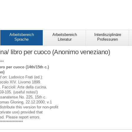
Arbeitsbereich
Arbeitsbereich
Interdisziplinäre
Sprache
Literatur
Professuren
cina/ libro per cuoco (Anonimo veneziano)
***
bro per cuoco (14th/15th c.)
no)
d on
: Ludovico Frati (ed.):
secolo XIV. Livorno 1899.
. Faccioli: Arte della cucina.
 59-105. (useful notes!)
asanatense No. 225, 15th c.
Thomas Gloning, 22.12.2000; v.1
istribute this version for non-profit
 private use) provided that
ded. Please report errors.
****************