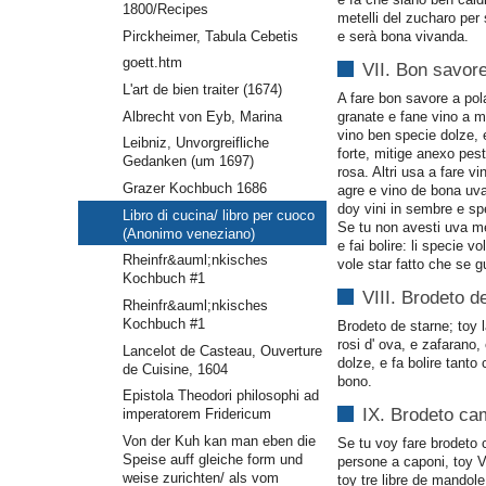
1800/Recipes
metelli del zucharo per 
Pirckheimer, Tabula Cebetis
e serà bona vivanda.
goett.htm
VII. Bon savore
L'art de bien traiter (1674)
A fare bon savore a pol
Albrecht von Eyb, Marina
granate e fane vino a m
vino ben specie dolze, 
Leibniz, Unvorgreifliche
forte, mitige anexo pes
Gedanken (um 1697)
rosa. Altri usa a fare 
Grazer Kochbuch 1686
agre e vino de bona uva
doy vini in sembre e sp
Libro di cucina/ libro per cuoco
Se tu non avesti uva m
(Anonimo veneziano)
e fai bolire: li specie v
Rheinfr&auml;nkisches
vole star fatto che se g
Kochbuch #1
VIII. Brodeto d
Rheinfr&auml;nkisches
Kochbuch #1
Brodeto de starne; toy 
rosi d' ova, e zafarano,
Lancelot de Casteau, Ouverture
dolze, e fa bolire tanto
de Cuisine, 1604
bono.
Epistola Theodori philosophi ad
IX. Brodeto ca
imperatorem Fridericum
Von der Kuh kan man eben die
Se tu voy fare brodeto 
Speise auff gleiche form und
persone a caponi, toy V
weise zurichten/ als vom
toy tre libre de mandol