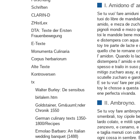
I. Amidono d' a
Schriften
Se tu vuo' fare amiduni
CLARIN-D
tuoi do libre de mandole
ZHistLex
amido, e meza de zucha
pignoli mondi e mezo qu
DTA: Texte der Ersten
toi le mandole bene m
Frauenbewegung
e distempera con aqua c
E-Texte
toy tre parte de lacte e m
quello che te romane c
Monumenta Culinaria
l' amidon. Quando lo lac
Corpus herbariorum
distempera l' amido e m
Alte Texte
spesso e trailo in suso
mitigo zucharo asay, e 
Kontroversen
scutelle zucharo e garof
tx
E se tu vuo' fare per p
toy le chosse a quest
Walter Burley: De sensibus
ene perfecta vivanda.
birlalem.htm
II. Ambroyno.
Goldstainer, Gm&uuml;nder
Chronik 1550
Se tu voy fare ambroyno
smenbrali, toy cipole ben
German culinary texts 1350-
lardo colato, e mitili sp
1800/Recipes
zenzevro, e cenamo, e g
Ermolao Barbaro: An Italian
e taglia menuti con coltel
wedding banquet (1488)
ogni cossa in sembre. 