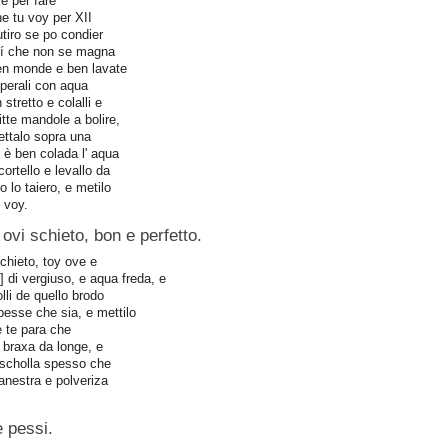
le per fare
he tu voy per XII
tiro se po condier
n dí che non se magna
en monde e ben lavate
perali con aqua
 stretto e colalli e
itte mandole a bolire,
ettalo sopra una
è ben colada l' aqua
cortello e levallo da
o lo taiero, e metilo
 voy.
 ovi schieto, bon e perfetto.
chieto, toy ove e
.] di vergiuso, e aqua freda, e
lli de quello brodo
pesse che sia, e mettilo
e te para che
a braxa da longe, e
escholla spesso che
anestra e polveriza
e pessi.