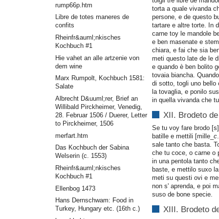
tolgli tre libre de mando
rump66p.htm
torta a quale vivanda c
persone, e de questo bu
Libre de totes maneres de
tartare e altre torte. I
confits
carne toy le mandole b
Rheinfr&auml;nkisches
e ben masenate e stem
Kochbuch #1
chiara, e fai che sia ben
Hie vahet an alle artzenie von
meti questo late de le d
dem wine
e quando è ben bolito g
tovaia biancha. Quando 
Marx Rumpolt, Kochbuch 1581:
di sotto, togli uno bello 
Salate
la tovaglia, e ponilo sus
Albrecht D&uuml;rer, Brief an
in quella vivanda che tu
Willibald Pirckheimer, Venedig,
XII. Brodeto de
28. Februar 1506 / Duerer, Letter
to Pirckheimer, 1506
Se tu voy fare brodo [s]
merfart.htm
batille e mettili [mille_
c
sale tanto che basta. To
Das Kochbuch der Sabina
che tu coce, o carne o 
Welserin (c. 1553)
in una pentola tanto ch
Rheinfr&auml;nkisches
baste, e mettilo suxo l
Kochbuch #1
meti su questi ovi e m
non s' aprenda, e poi m
Ellenbog 1473
suso de bone specie.
Hans Dernschwam: Food in
Turkey, Hungary etc. (16th c.)
XIII. Brodeto d