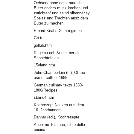
Ochsen/ ohne dasz man die
Euter anders musz kochen und
zurichten/ und seind sibennerley
Speisz und Trachten ausz dem
Euter zu machen
Erhard Knabs Gichtregimen
Go to ...
gollub.htm
Regelbu:och &uuml;ber die
Schachtafelen
15viand.htm
John Chamberlain (tr.), Of the
use of coffee, 1685
German culinary texts 1350-
1800/Recipes
staind4.htm
Kochrezept-Notizen aus dem
16. Jahrhundert
Danner (ed.), Kochrezepte
Anonimo Toscano, Libro della
cocina