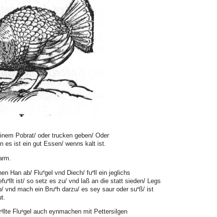
inem Pobrat/ oder trucken geben/ Oder
n es ist ein gut Essen/ wen
n
s kalt ist.
arm.
e
e
hen Han ab/ Flu
gel vnd Diech/ fu
ll ein jeglichs
e
efu
llt ist/ so setz es zu/ vnd laß an die statt sieden/ Legs
e
e
b/ vnd mach ein Bru
h darzu/ es sey saur oder su
ß/ ist
t.
e
e
u
llte Flu
gel auch eynmachen mit Pettersilgen