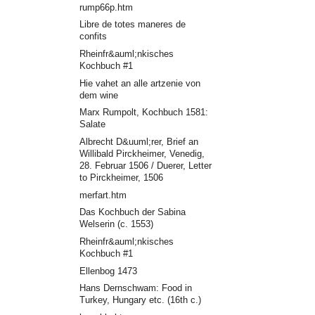
rump66p.htm
Libre de totes maneres de
confits
Rheinfr&auml;nkisches
Kochbuch #1
Hie vahet an alle artzenie von
dem wine
Marx Rumpolt, Kochbuch 1581:
Salate
Albrecht D&uuml;rer, Brief an
Willibald Pirckheimer, Venedig,
28. Februar 1506 / Duerer, Letter
to Pirckheimer, 1506
merfart.htm
Das Kochbuch der Sabina
Welserin (c. 1553)
Rheinfr&auml;nkisches
Kochbuch #1
Ellenbog 1473
Hans Dernschwam: Food in
Turkey, Hungary etc. (16th c.)