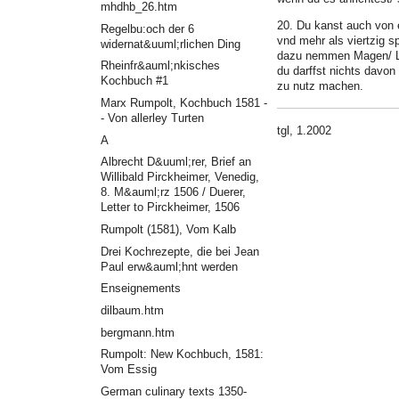
mhdhb_26.htm
20. Du kanst auch von 
Regelbu:och der 6
vnd mehr als viertzig s
widernat&uuml;rlichen Ding
dazu nemmen Magen/ L
Rheinfr&auml;nkisches
du darffst nichts davon
Kochbuch #1
zu nutz machen.
Marx Rumpolt, Kochbuch 1581 -
- Von allerley Turten
tgl, 1.2002
A
Albrecht D&uuml;rer, Brief an
Willibald Pirckheimer, Venedig,
8. M&auml;rz 1506 / Duerer,
Letter to Pirckheimer, 1506
Rumpolt (1581), Vom Kalb
Drei Kochrezepte, die bei Jean
Paul erw&auml;hnt werden
Enseignements
dilbaum.htm
bergmann.htm
Rumpolt: New Kochbuch, 1581:
Vom Essig
German culinary texts 1350-