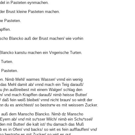
del in Pasteten eynmachen.
der Brust kleine Pasteten machen.
he Pasteten.
pffen.
scho Blancko auß der Brust machen/ wie vorhin
lancko kanstu machen ein Vngerische Turten.
 Turten.
 Pasteten.
en. Nim
b
Mehl/ warmes Wasser/ vnnd ein wenig
 das Mehl damit ab/ vnnd mach ein Teig darauß/
du jhn außtreibest mit einem Walger/ schlag den
n/ vnd mach Krapffen darauß/ nim
b
heisse Butter/
/ daß fein weiß bleibet/ vnnd nicht braun/ so wirdt der
e
n
n
du es anrichtest/ so bestra
w es mit weissem Zucker.
ß auß dem Manscho Blancko. Nim
b
dz Manscho
e
e
 Eyern ab/ vn
d
mit su
sser Milch/ nim
b
ein Schu
ssel/
n mit Butter/ die kalt ist/ thu darnach das Muß
b es in Ofen/ vnd backs/ so wirt es fein aufflauffen/ vn
d
e
so bestra
w es mit Zucker/ so wirt es gut.