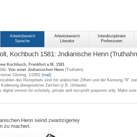
Arbeitsbereich
Arbeitsbereich
Interdisziplinäre
Sprache
Literatur
Professuren
lt, Kochbuch 1581: Jndianische Henn (Truthahn
ew Kochbuch, Frankfurt a.M. 1581
-66b:
Von einer Jndianischen Henn
(Truthahn)
Thomas Gloning, 1/2002 [
mail
]
tenzahlen des Rezeptteils sind mit arabischen Ziffern und der Kennung "R" z
 Kodierung übergesetzter Zeichen (z.B. Umlaute)
s digital version for scholarly, private and non-profit purposes only. Make sure
anischen Henn seind zwantzigerley
en zu machen.