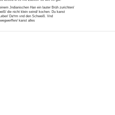
einem Jndianischen Han ein lauter Brüh zurichten/
peiß/ die nicht klein seind/ kochen. Du kanst
e
eber/ Da
rm vnd den Schweiß. Vnd
 wegwerffen/ kanst alles