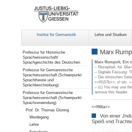
Institut für Germanistik
Lehre und Studium
Navigation
Marx Rumpo
Professur für Historische
Sprachwissenschaft/
Marx Rumpolt, Ein n
Sprachgeschichte des Deutschen
-- Rezeptteil, fol. 66a
Professur für Germanistische
-- Digitale Fassung: 
Sprachwissenschaft (Schwerpunkt
-- Die römischen Sei
Sprachtheorie und
e
<<R157b>>; u
etc. =
Sprachbeschreibung)
-- (c) You may use thi
remove this header.
Professur für Germanistische
Sprachwissenschaft (Schwerpunkt
Sprachverwendung)
<<R66a>>
Prof. Dr. Thomas Gloning
Von einer Jndi
Werdegang
Speiß vnd Tracht
Lehre
Forschung