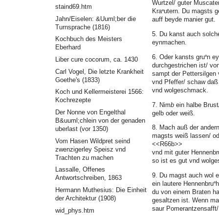
Wurtzel/ guter Muscate
staind69.htm
e
Kra
utern. Du magsts g
Jahn/Eiselen: &Uuml;ber die
auff beyde manier gut.
Turnsprache (1816)
5. Du kanst auch solch
Kochbuch des Meisters
eynmachen.
Eberhard
e
6. Oder kansts gru
n ey
Liber cure cocorum, ca. 1430
durchgestrichen ist/ vo
Carl Vogel, Die letzte Krankheit
sampt der Pettersilgen
Goethe's (1833)
vnd Pfeffer/ schaw daß
vnd wolgeschmack.
Koch und Kellermeisterei 1566:
Kochrezepte
7. Nim
b
ein halbe Brust
Der Nonne von Engelthal
gelb oder weiß.
B&uuml;chlein von der genaden
8. Mach auß der andern 
uberlast (vor 1350)
magsts weiß lassen/ od
Vom Hasen Wildpret seind
<<R66b>>
zwenzigerley Speisz vnd
vnd mit guter Hennenbr
Trachten zu machen
so ist es gut vnd wolg
Lassalle, Offenes
9. Du magst auch wol e
Antwortschreiben, 1863
e
ein lautere Hennenbru
h
Hermann Muthesius: Die Einheit
du von einem Braten ha
der Architektur (1908)
gesaltzen ist. Wenn man
saur Pomerantzensafft/ s
wid_phys.htm