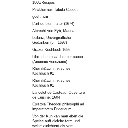
1800/Recipes
Pirckheimer, Tabula Cebetis
goett.htm
L'art de bien traiter (1674)
Albrecht von Eyb, Marina
Leibniz, Unvorgreifliche
Gedanken (um 1697)
Grazer Kochbuch 1686
Libro di cucina/ libro per cuoco
(Anonimo veneziano)
Rheinfr&auml;nkisches
Kochbuch #1
Rheinfr&auml;nkisches
Kochbuch #1
Lancelot de Casteau, Ouverture
de Cuisine, 1604
Epistola Theodori philosophi ad
imperatorem Fridericum
Von der Kuh kan man eben die
Speise auff gleiche form und
weise zurichten/ als vom