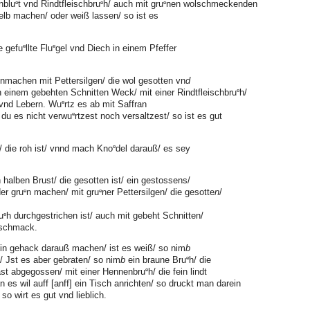
e
e
e
nblu
t vnd Rindtfleischbru
h/ auch mit gru
nen wolschmeckenden
elb machen/ oder weiß lassen/ so ist es
e
e
e gefu
llte Flu
gel vnd Diech in einem Pfeffer
nmachen mit Pettersilgen/ die wol gesotten vn
d
e
n einem gebehten Schnitten Weck/ mit einer Rindtfleischbru
h/
e
 vnd Lebern. Wu
rtz es ab mit Saffran
e
 du es nicht verwu
rtzest noch versaltzest/ so ist es gut
e
/ die roh ist/ vnnd mach Kno
del darauß/ es sey
halben Brust/ die gesotten ist/ ein gestossens/
e
e
er gru
n machen/ mit gru
ner Pettersilgen/ die gesotte
n
/
e
u
h durchgestrichen ist/ auch mit gebeht Schnitten/
eschmack.
in gehack darauß machen/ ist es weiß/ so nim
b
e
/ Jst es aber gebraten/ so nim
b
ein braune Bru
h/ die
e
st abgegossen/ mit einer Hennenbru
h/ die fein lindt
 es wil auff [anff] ein Tisch anrichten/ so druckt man darein
o wirt es gut vnd lieblich.