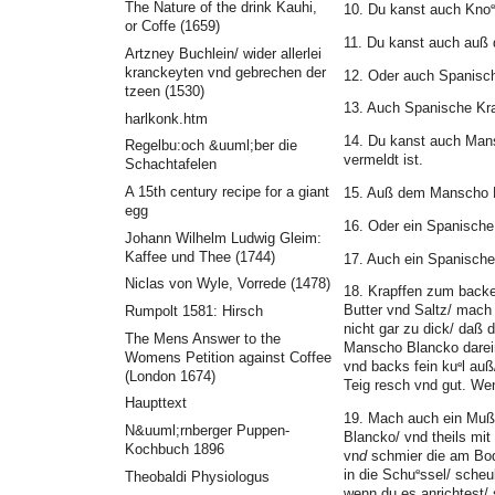
The Nature of the drink Kauhi,
e
10. Du kanst auch Kno
or Coffe (1659)
11. Du kanst auch auß 
Artzney Buchlein/ wider allerlei
kranckeyten vnd gebrechen der
12. Oder auch Spanisc
tzeen (1530)
13. Auch Spanische Kra
harlkonk.htm
14. Du kanst auch Man
Regelbu:och &uuml;ber die
vermeldt ist.
Schachtafelen
A 15th century recipe for a giant
15. Auß dem Manscho B
egg
16. Oder ein Spanische
Johann Wilhelm Ludwig Gleim:
Kaffee und Thee (1744)
17. Auch ein Spanische
Niclas von Wyle, Vorrede (1478)
18. Krapffen zum back
Butter vnd Saltz/ mach
Rumpolt 1581: Hirsch
nicht gar zu dick/ daß 
The Mens Answer to the
Manscho Blancko darei
Womens Petition against Coffee
e
vnd backs fein ku
l auß
(London 1674)
Teig resch vnd gut. We
Haupttext
19. Mach auch ein Mu
N&uuml;rnberger Puppen-
Blancko/ vnd theils mit
Kochbuch 1896
vn
d
schmier die am Bode
e
in die Schu
ssel/ scheu
Theobaldi Physiologus
wenn du es anrichtest/ 