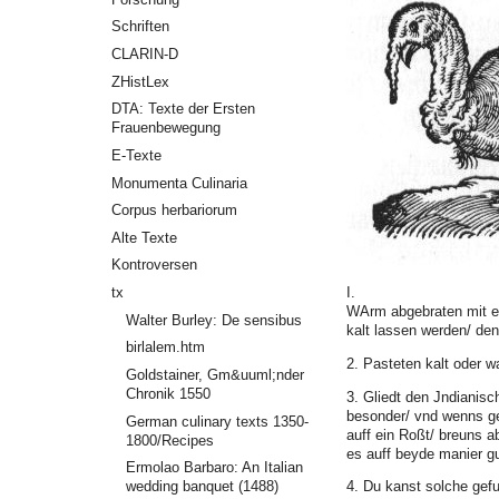
Schriften
CLARIN-D
ZHistLex
DTA: Texte der Ersten
Frauenbewegung
E-Texte
Monumenta Culinaria
Corpus herbariorum
Alte Texte
Kontroversen
I.
tx
WArm abgebraten mit e
Walter Burley: De sensibus
kalt lassen werden/ den
birlalem.htm
2. Pasteten kalt oder w
Goldstainer, Gm&uuml;nder
Chronik 1550
3. Gliedt den Jndianisc
besonder/ vnd wenns g
German culinary texts 1350-
auff ein Roßt/ breuns a
1800/Recipes
es auff beyde manier gu
Ermolao Barbaro: An Italian
4. Du kanst solche gef
wedding banquet (1488)