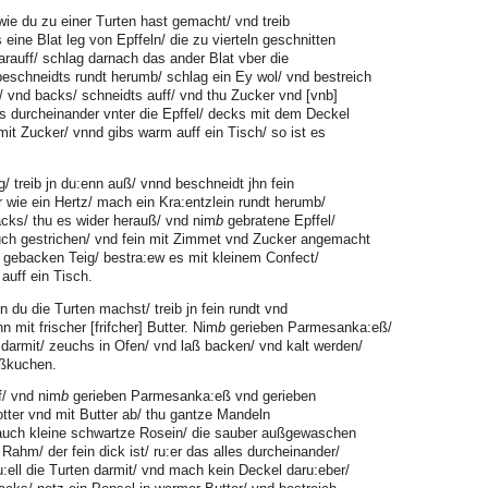
 wie du zu einer Turten hast gemacht/ vnd treib
eine Blat leg von Epffeln/ die zu vierteln geschnitten
arauff/ schlag darnach das ander Blat vber die
beschneidts rundt herumb/ schlag ein Ey wol/ vnd bestreich
/ vnd backs/ schneidts auff/ vnd thu Zucker vnd [vnb]
s durcheinander vnter die Epffel/ decks mit dem Deckel
mit Zucker/ vnnd gibs warm auff ein Tisch/ so ist es
g/ treib jn du:enn auß/ vnnd beschneidt jhn fein
er wie ein Hertz/ mach ein Kra:entzlein rundt herumb/
cks/ thu es wider herauß/ vnd nim
b
gebratene Epffel/
Tuch gestrichen/ vnd fein mit Zimmet vnd Zucker angemacht
n gebacken Teig/ bestra:ew es mit kleinem Confect/
auff ein Tisch.
n du die Turten machst/ treib jn fein rundt vnd
n mit frischer [frifcher] Butter. Nim
b
gerieben Parmesanka:eß/
darmit/ zeuchs in Ofen/ vnd laß backen/ vnd kalt werden/
eßkuchen.
f/ vnd nim
b
gerieben Parmesanka:eß vnd gerieben
tter vnd mit Butter ab/ thu gantze Mandeln
auch kleine schwartze Rosein/ die sauber außgewaschen
Rahm/ der fein dick ist/ ru:er das alles durcheinander/
fu:ell die Turten darmit/ vnd mach kein Deckel daru:eber/