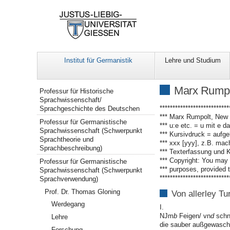
Institut für Germanistik
Lehre und Studium
Navigation
Marx Rumpol
Professur für Historische
Sprachwissenschaft/
***************************
Sprachgeschichte des Deutschen
*** Marx Rumpolt, New 
Professur für Germanistische
*** u:e etc. = u mit e d
Sprachwissenschaft (Schwerpunkt
*** Kursivdruck = aufge
Sprachtheorie und
*** xxx [yyy], z.B. ma
Sprachbeschreibung)
*** Texterfassung und 
*** Copyright: You may 
Professur für Germanistische
*** purposes, provided t
Sprachwissenschaft (Schwerpunkt
***************************
Sprachverwendung)
Prof. Dr. Thomas Gloning
Von allerley Tu
Werdegang
I.
NJm
b
Feigen/ vn
d
schne
Lehre
die sauber außgewasche
Forschung