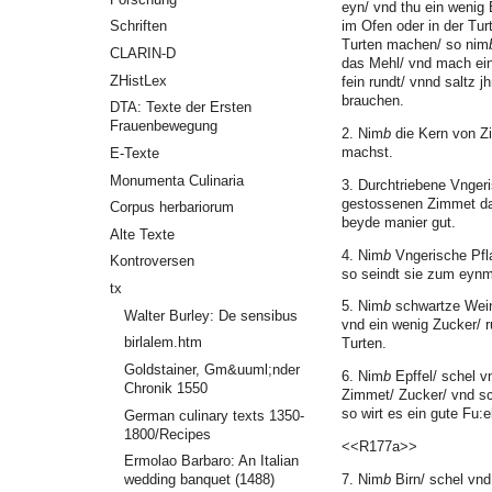
eyn/ vnd thu ein wenig 
im Ofen oder in der Tur
Schriften
Turten machen/ so nim
CLARIN-D
das Mehl/ vnd mach ein 
ZHistLex
fein rundt/ vnnd saltz j
brauchen.
DTA: Texte der Ersten
Frauenbewegung
2. Nim
b
die Kern von Z
machst.
E-Texte
Monumenta Culinaria
3. Durchtriebene Vngeri
gestossenen Zimmet dar
Corpus herbariorum
beyde manier gut.
Alte Texte
4. Nim
b
Vngerische Pfla
Kontroversen
so seindt sie zum eyn
tx
5. Nim
b
schwartze Wein
Walter Burley: De sensibus
vnd ein wenig Zucker/ ru
birlalem.htm
Turten.
Goldstainer, Gm&uuml;nder
6. Nim
b
Epffel/ schel v
Chronik 1550
Zimmet/ Zucker/ vnd sc
so wirt es ein gute Fu:el
German culinary texts 1350-
1800/Recipes
<<R177a>>
Ermolao Barbaro: An Italian
7. Nim
b
Birn/ schel vnd 
wedding banquet (1488)