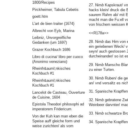
1800/Recipes
27. Nim
b
Kapskraut/ vn
Pirckheimer, Tabula Cebetis
hacks klein/ druck die
saurem Rahm ab/ mit Ey
goett.htm
macht man die Fu:ell v
L'art de bien traiter (1674)
von frischem weissen K
Albrecht von Eyb, Marina
<<R178a>>
Leibniz, Unvorgreifliche
28. Nim
b
das Hirn von e
Gedanken (um 1697)
ein geriebenen Weck/ v
Grazer Kochbuch 1686
seyn/ auch gestossen Jn
durcheinander/ so ist es
Libro di cucina/ libro per cuoco
(Anonimo veneziano)
29. Nim
b
Manscho Blanc
Rheinfr&auml;nkisches
zu einer Turten.
Kochbuch #1
30. Nim
b
Ruben/ die geb
Rheinfr&auml;nkisches
an/ vnd versaltz es nicht
Kochbuch #1
31. Spanische Krapffen
Lancelot de Casteau, Ouverture
de Cuisine, 1604
32. Nim
b
gebratene Zwi
Epistola Theodori philosophi ad
Weinbeer darvnter/ mac
imperatorem Fridericum
33. Nim
b
schwartze Br
Von der Kuh kan man eben die
Speise auff gleiche form und
34. Spanische Krapffen 
weise zurichten/ als vom