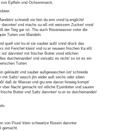
n von Epffeln vnd Ochsenmarck.
sbeer.
deln/ schneidt sie fein du:enn vnnd la:englicht/
r darvnter/ vnd machs su:eß mit weissem Zucker/ vnnd
biß der Teig gar ist. Thu auch Rosenwasser vnter die
 gute Turten von Mandeln.
nd quell sie/ ku:el sie sauber auß/ vnnd druck das
s mit Fenchel klein/ vnd ru:er neuwen frischen Ka:eß/
st/ darvnter/ mit frischer Butter vnnd etlichen
lles durcheinander/ vnd versaltz es nicht/ so ist es ein
gerischen Turten.
ein geklaubt vnd sauber außgewaschen ist/ schneide
 jn mit Saltz/ wasch jhn wider auß sechs oder siben
uß/ daß dz Wasser vnd gru:ene davon hinweg kompt/
 vber Nacht gemacht ist/ etliche Eyerdotter vnd sauren
 frische Butter vnd Saltz darvnter/ ru:er es durcheinander/
.
eln.
n von Piuni/ klein schwartze Rosein darvnter
ß gemacht.