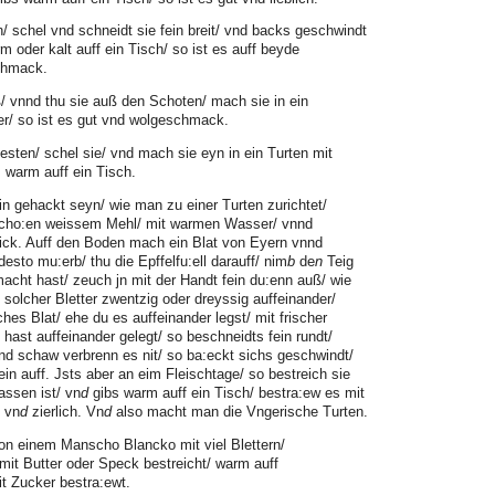
 schel vnd schneidt sie fein breit/ vnd backs geschwindt
m oder kalt auff ein Tisch/ so ist es auff beyde
chmack.
 vnnd thu sie auß den Schoten/ mach sie in ein
ter/ so ist es gut vnd wolgeschmack.
sten/ schel sie/ vnd mach sie eyn in ein Turten mit
warm auff ein Tisch.
ein gehackt seyn/ wie man zu einer Turten zurichtet/
scho:en weissem Mehl/ mit warmen Wasser/ vnnd
dick. Auff den Boden mach ein Blat von Eyern vnnd
 desto mu:erb/ thu die Epffelfu:ell darauff/ nim
b
de
n
Teig
cht hast/ zeuch jn mit der Handt fein du:enn auß/ wie
solcher Bletter zwentzig oder dreyssig auffeinander/
ches Blat/ ehe du es auffeinander legst/ mit frischer
 hast auffeinander gelegt/ so beschneidts fein rundt/
nd schaw verbrenn es nit/ so ba:eckt sichs geschwindt/
fein auff. Jsts aber an eim Fleischtage/ so bestreich sie
assen ist/ vn
d
gibs warm auff ein Tisch/ bestra:ew es mit
n vn
d
zierlich. Vn
d
also macht man die Vngerische Turten.
on einem Manscho Blancko mit viel Blettern/
 mit Butter oder Speck bestreicht/ warm auff
t Zucker bestra:ewt.