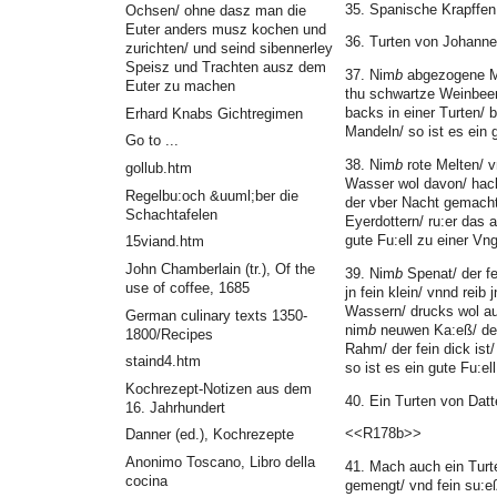
35. Spanische Krapffe
Ochsen/ ohne dasz man die
Euter anders musz kochen und
36. Turten von Johanne
zurichten/ und seind sibennerley
Speisz und Trachten ausz dem
37. Nim
b
abgezogene Man
Euter zu machen
thu schwartze Weinbee
backs in einer Turten/ 
Erhard Knabs Gichtregimen
Mandeln/ so ist es ein
Go to ...
38. Nim
b
rote Melten/ v
gollub.htm
Wasser wol davon/ hack
Regelbu:och &uuml;ber die
der vber Nacht gemacht i
Schachtafelen
Eyerdottern/ ru:er das a
gute Fu:ell zu einer Vn
15viand.htm
John Chamberlain (tr.), Of the
39. Nim
b
Spenat/ der f
use of coffee, 1685
jn fein klein/ vnnd reib
Wassern/ drucks wol a
German culinary texts 1350-
nim
b
neuwen Ka:eß/ der
1800/Recipes
Rahm/ der fein dick ist/
staind4.htm
so ist es ein gute Fu:ell
Kochrezept-Notizen aus dem
40. Ein Turten von Datt
16. Jahrhundert
<<R178b>>
Danner (ed.), Kochrezepte
Anonimo Toscano, Libro della
41. Mach auch ein Turte
cocina
gemengt/ vnd fein su:e