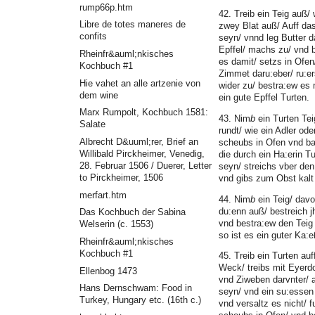
rump66p.htm
42. Treib ein Teig auß/
Libre de totes maneres de
zwey Blat auß/ Auff das 
confits
seyn/ vnnd leg Butter d
Epffel/ machs zu/ vnd 
Rheinfr&auml;nkisches
es damit/ setzs in Ofen
Kochbuch #1
Zimmet daru:eber/ ru:er
Hie vahet an alle artzenie von
wider zu/ bestra:ew es 
dem wine
ein gute Epffel Turten.
Marx Rumpolt, Kochbuch 1581:
43. Nim
b
ein Turten Tei
Salate
rundt/ wie ein Adler od
Albrecht D&uuml;rer, Brief an
scheubs in Ofen vnd ba
Willibald Pirckheimer, Venedig,
die durch ein Ha:erin 
28. Februar 1506 / Duerer, Letter
seyn/ streichs vber de
to Pirckheimer, 1506
vnd gibs zum Obst kalt 
merfart.htm
44. Nim
b
ein Teig/ davo
du:enn auß/ bestreich jh
Das Kochbuch der Sabina
vnd bestra:ew den Teig 
Welserin (c. 1553)
so ist es ein guter Ka:
Rheinfr&auml;nkisches
Kochbuch #1
45. Treib ein Turten auf
Weck/ treibs mit Eyerdo
Ellenbog 1473
vnd Ziweben darvnter/ 
Hans Dernschwam: Food in
seyn/ vnd ein su:essen 
Turkey, Hungary etc. (16th c.)
vnd versaltz es nicht/ 