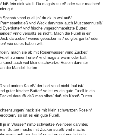
n/ biß fein dick wirdt. Du magsts su:eß oder saur machen/
nier gut.
b
Spenat/ vnnd quell jn/ druck jn wol auß/
ib Parmesanka:eß vnd Weck darvnter/ auch Muscatennu:eß/
d Eyerdotter/ vn
d
frische vngeschma:eltzte Butter.
nander/ vnnd versaltz es nicht. Mach die Fu:ell in ein
Deck daru:eber/ wen
n
s gebacken ist/ so gibs gantz/ oder
en/ wie du es haben wilt.
deln/ mach sie ab mit Rosenwasser vnnd Zucker/
 Fu:ell zu einer Turten/ vnd magsts warm oder kalt
Du kanst auch wol kleine schwartze Rosein darvnter
n die Mandel Turten.
vnd andern Ka:eß/ der hart vnnd nicht faul ist/
d guter frischer Butter/ so ist es ein gute Fu:ell in ein
Deckel darauff/ daß man sihet/ daß ein Ka:eß Turten
chsenzungen/ hack sie mit klein schwartzen Rosein/
dottern/ so ist es ein gute Fu:ell.
l jn in Wasser/ nim
b
schwartze Weinbeer darvnter/
r in Butter/ machs mit Zucker su:eß/ vnd machs
ibs warm auff ein Tisch/ so ist es gut vnd lieblich.