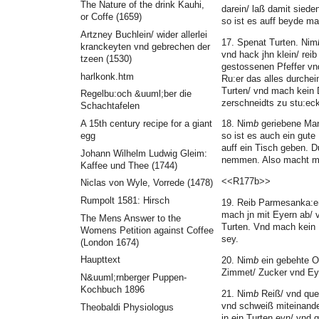
The Nature of the drink Kauhi,
darein/ laß damit siede
or Coffe (1659)
so ist es auff beyde ma
Artzney Buchlein/ wider allerlei
17. Spenat Turten. Nim
kranckeyten vnd gebrechen der
vnd hack jhn klein/ re
tzeen (1530)
gestossenen Pfeffer vn
harlkonk.htm
Ru:er das alles durchei
Turten/ vnd mach kein 
Regelbu:och &uuml;ber die
zerschneidts zu stu:eck
Schachtafelen
A 15th century recipe for a giant
18. Nim
b
geriebene Man
egg
so ist es auch ein gute
auff ein Tisch geben. 
Johann Wilhelm Ludwig Gleim:
nemmen. Also macht ma
Kaffee und Thee (1744)
<<R177b>>
Niclas von Wyle, Vorrede (1478)
Rumpolt 1581: Hirsch
19. Reib Parmesanka:eß 
mach jn mit Eyern ab/ vn
The Mens Answer to the
Turten. Vnd mach kein 
Womens Petition against Coffee
sey.
(London 1674)
Haupttext
20. Nim
b
ein gebehte O
Zimmet/ Zucker vnd Eyer
N&uuml;rnberger Puppen-
Kochbuch 1896
21. Nim
b
Reiß/ vnd quel
vnd schweiß miteinande
Theobaldi Physiologus
in ein Turten eyn/ vnd g