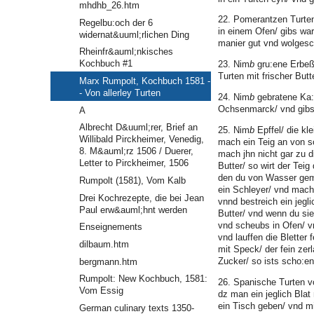
mhdhb_26.htm
22. Pomerantzen Turten/
Regelbu:och der 6
in einem Ofen/ gibs war
widernat&uuml;rlichen Ding
manier gut vnd wolges
Rheinfr&auml;nkisches
Kochbuch #1
23. Nim
b
gru:ene Erbeß/
Turten mit frischer But
Marx Rumpolt, Kochbuch 1581 -
- Von allerley Turten
24. Nim
b
gebratene Ka:e
Ochsenmarck/ vnd gibs 
A
Albrecht D&uuml;rer, Brief an
25. Nim
b
Epffel/ die kl
Willibald Pirckheimer, Venedig,
mach ein Teig an von 
8. M&auml;rz 1506 / Duerer,
mach jhn nicht gar zu 
Letter to Pirckheimer, 1506
Butter/ so wirt der Teig
den du von Wasser gema
Rumpolt (1581), Vom Kalb
ein Schleyer/ vnd mach 
Drei Kochrezepte, die bei Jean
vnnd bestreich ein jegli
Paul erw&auml;hnt werden
Butter/ vnd wenn du sie
vnd scheubs in Ofen/ v
Enseignements
vnd lauffen die Bletter 
dilbaum.htm
mit Speck/ der fein zerl
Zucker/ so ists scho:e
bergmann.htm
Rumpolt: New Kochbuch, 1581:
26. Spanische Turten v
Vom Essig
dz man ein jeglich Blat
ein Tisch geben/ vnd mi
German culinary texts 1350-