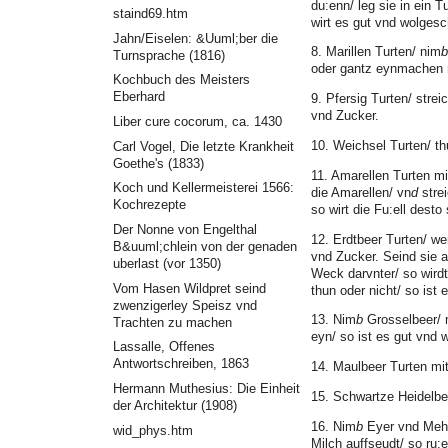
du:enn/ leg sie in ein 
staind69.htm
wirt es gut vnd wolges
Jahn/Eiselen: &Uuml;ber die
8. Marillen Turten/ nim
b
Turnsprache (1816)
oder gantz eynmachen 
Kochbuch des Meisters
Eberhard
9. Pfersig Turten/ stre
vnd Zucker.
Liber cure cocorum, ca. 1430
10. Weichsel Turten/ th
Carl Vogel, Die letzte Krankheit
Goethe's (1833)
11. Amarellen Turten 
Koch und Kellermeisterei 1566:
die Amarellen/ vn
d
strei
Kochrezepte
so wirt die Fu:ell desto s
Der Nonne von Engelthal
12. Erdtbeer Turten/ w
B&uuml;chlein von der genaden
vnd Zucker. Seind sie ab
uberlast (vor 1350)
Weck darvnter/ so wirdt 
Vom Hasen Wildpret seind
thun oder nicht/ so ist 
zwenzigerley Speisz vnd
13. Nim
b
Grosselbeer/ 
Trachten zu machen
eyn/ so ist es gut vnd
Lassalle, Offenes
Antwortschreiben, 1863
14. Maulbeer Turten m
Hermann Muthesius: Die Einheit
15. Schwartze Heidelb
der Architektur (1908)
16. Nim
b
Eyer vnd Mehl/
wid_phys.htm
Milch auffseudt/ so ru: