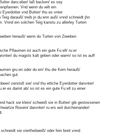
Butter daru:eber/ laß backen/ es sey
tenpfannen. Vnd wenn du wilt ein
b
Eyerdotter vnd Butter/ thu es vnter
Teig darauß/ treib jn du:enn auß/ vnnd schneidt jhn
hn. Vnnd ein solchen Teig kanstu zu allerley Turten
iweben herauß/ wenn du Turten von Ziweben
sche Pflaumen ist auch ein gute Fu:ell/ ru:er
vnter/ du magsts kalt geben oder warm/ so ist es auff
umen gru:en oder du:err/ thu die Kern herauß/
machen gut.
beer/ zerstoß sie/ vn
d
thu etliche Eyerdotter darvnter/
:er es damit ab/ so ist es ein gute Fu:ell zu einer
nnd hack sie klein/ schweiß sie in Butter/ gib gestossenen
hwartze Rosein/ darvnter/ ru:ers wol durcheinander/
l.
schneidt sie viertheilweiß/ oder fein breit vnnd