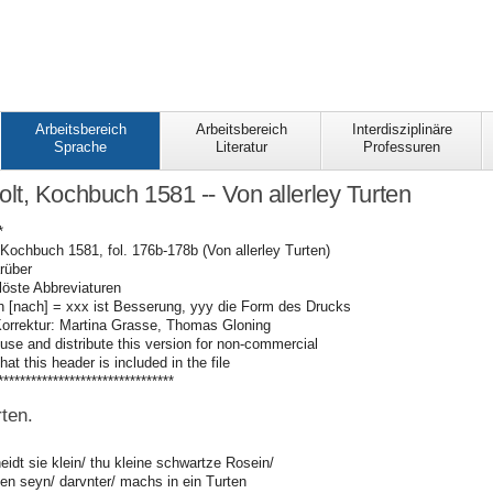
Arbeitsbereich
Arbeitsbereich
Interdisziplinäre
Sprache
Literatur
Professuren
t, Kochbuch 1581 -- Von allerley Turten
*
Kochbuch 1581, fol. 176b-178b (Von allerley Turten)
arüber
löste Abbreviaturen
ch [nach] = xxx ist Besserung, yyy die Form des Drucks
Korrektur: Martina Grasse, Thomas Gloning
use and distribute this version for non-commercial
hat this header is included in the file
********************************
rten.
idt sie klein/ thu kleine schwartze Rosein/
n seyn/ darvnter/ machs in ein Turten