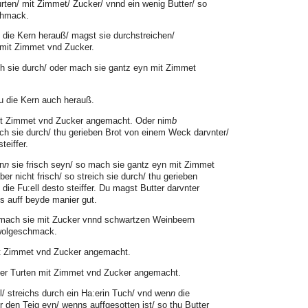
Turten/ mit Zimmet/ Zucker/ vnnd ein wenig Butter/ so
chmack.
die Kern herauß/ magst sie durchstreichen/
mit Zimmet vnd Zucker.
ich sie durch/ oder mach sie gantz eyn mit Zimmet
u die Kern auch herauß.
mit Zimmet vnd Zucker angemacht. Oder nim
b
ch sie durch/ thu gerieben Brot von einem Weck darvnter/
teiffer.
en
n
sie frisch seyn/ so mach sie gantz eyn mit Zimmet
er nicht frisch/ so streich sie durch/ thu gerieben
die Fu:ell desto steiffer. Du magst Butter darvnter
es auff beyde manier gut.
mach sie mit Zucker vnnd schwartzen Weinbeern
 wolgeschmack.
it Zimmet vnd Zucker angemacht.
eer Turten mit Zimmet vnd Zucker angemacht.
 streichs durch ein Ha:erin Tuch/ vnd wen
n
die
er den Teig eyn/ wenns auffgesotten ist/ so thu Butter