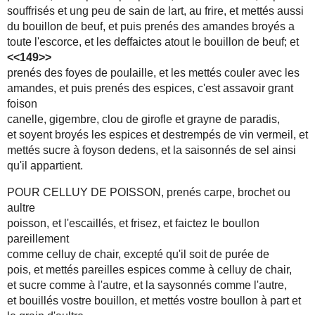
souffrisés et ung peu de sain de lart, au frire, et mettés aussi
du bouillon de beuf, et puis prenés des amandes broyés a
toute l'escorce, et les deffaictes atout le bouillon de beuf; et
<<149>>
prenés des foyes de poulaille, et les mettés couler avec les
amandes, et puis prenés des espices, c'est assavoir grant
foison
canelle, gigembre, clou de girofle et grayne de paradis,
et soyent broyés les espices et destrempés de vin vermeil, et
mettés sucre à foyson dedens, et la saisonnés de sel ainsi
qu'il appartient.
POUR CELLUY DE POISSON, prenés carpe, brochet ou
aultre
poisson, et l'escaillés, et frisez, et faictez le boullon
pareillement
comme celluy de chair, excepté qu'il soit de purée de
pois, et mettés pareilles espices comme à celluy de chair,
et sucre comme à l'autre, et la saysonnés comme l'autre,
et bouillés vostre bouillon, et mettés vostre boullon à part et