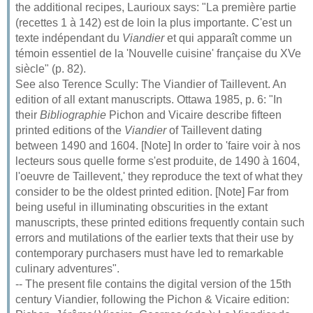
the additional recipes, Laurioux says: "La première partie
(recettes 1 à 142) est de loin la plus importante. C'est un
texte indépendant du
Viandier
et qui apparaît comme un
témoin essentiel de la 'Nouvelle cuisine' française du XVe
siècle" (p. 82).
See also Terence Scully: The Viandier of Taillevent. An
edition of all extant manuscripts. Ottawa 1985, p. 6: "In
their
Bibliographie
Pichon and Vicaire describe fifteen
printed editions of the
Viandier
of Taillevent dating
between 1490 and 1604. [Note] In order to 'faire voir à nos
lecteurs sous quelle forme s'est produite, de 1490 à 1604,
l'oeuvre de Taillevent,' they reproduce the text of what they
consider to be the oldest printed edition. [Note] Far from
being useful in illuminating obscurities in the extant
manuscripts, these printed editions frequently contain such
errors and mutilations of the earlier texts that their use by
contemporary purchasers must have led to remarkable
culinary adventures".
-- The present file contains the digital version of the 15th
century Viandier, following the Pichon & Vicaire edition: