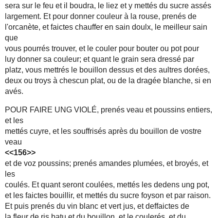
sera sur le feu et il boudra, le liez et y mettés du sucre assés
largement. Et pour donner couleur à la rouse, prenés de
l'orcanète, et faictes chauffer en sain doulx, le meilleur sain
que
vous pourrés trouver, et le couler pour bouter ou pot pour
luy donner sa couleur; et quant le grain sera dressé par
platz, vous mettrés le bouillon dessus et des aultres dorées,
deux ou troys à chescun plat, ou de la dragée blanche, si en
avés.
POUR FAIRE UNG VIOLÉ, prenés veau et poussins entiers,
et les
mettés cuyre, et les souffrisés après du bouillon de vostre
veau
<<156>>
et de voz poussins; prenés amandes plumées, et broyés, et
les
coulés. Et quant seront coulées, mettés les dedens ung pot,
et les faictes bouillir, et mettés du sucre foyson et par raison.
Et puis prenés du vin blanc et vert jus, et deffaictes de
la fleur de ris batu et du bouillon, et le coulerés, et du