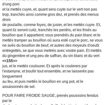
d'ung porc
et la mettés cuyre, et, quant sera cuyte sur le vert non pas
trop, tranchés ainsi comme gros dez, et prenés des menus
drois
de poulaille, comme foyes, de jusier, et les mettés cuyre. Et,
quant ilz seront cuitz, tranchés les perdris, et les frisés au
bouillon que il appartient; vous prendrés du pain blanc et le
mettés tramper au bouillon où aura esté cuyt le porc, se vous
ne avés du bouillon de beuf, et autres des moyeulx d'oeufz
entregettés, se que vous mettrés avec vostre pain. Et mettés
du gingembre et ung peu de saffran, du vin blanc et du vert
<<155>>
jus, et le mettés coulourer. Et après le coulerers par
l'estamyne, et boullir tout ensemble, et ne laisserés pas
longuement
au feu, et puis mettés le bouillon en ung pot, et le
assaisonnés de sel.
POUR FAIRE FROIDE SAUGE, prenés pousssins fendus
par le