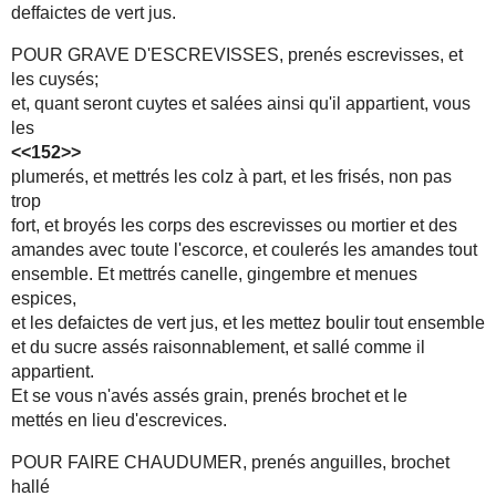
deffaictes de vert jus.
POUR GRAVE D'ESCREVISSES, prenés escrevisses, et
les cuysés;
et, quant seront cuytes et salées ainsi qu'il appartient, vous
les
<<152>>
plumerés, et mettrés les colz à part, et les frisés, non pas
trop
fort, et broyés les corps des escrevisses ou mortier et des
amandes avec toute l'escorce, et coulerés les amandes tout
ensemble. Et mettrés canelle, gingembre et menues
espices,
et les defaictes de vert jus, et les mettez boulir tout ensemble
et du sucre assés raisonnablement, et sallé comme il
appartient.
Et se vous n'avés assés grain, prenés brochet et le
mettés en lieu d'escrevices.
POUR FAIRE CHAUDUMER, prenés anguilles, brochet
hallé