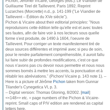
Pichon, Jérôme/ Vicaire, Georges (eds.): Le Viandier de
Guillaume Tirel dit Taillevent. Paris 1892. Reprint
Luzarches (Morcrette) n.d., p. 141-199 ("Le Viandier de
Taillevent -- Édition du XVe siècle").
Pichon & Vicaire about their
editorial principles
: "Nous
reproduisons cette édition telle qu'elle est et avec toutes
ses fautes, afin de faire voir à nos lecteurs sous quelle
forme s'est produite, de 1490 à 1604, l'oeuvre de
Taillevent. Pour corriger un texte manifestement tiré de
deux sources différentes et imprimé avec si peu de soin,
pour le rendre parfaitement compréhensible, il auroit fallu
lui faire subir de profondes modifications, c'est ce que
nous n'avons pas cru devoir nous permettre et nous nous
sommes bornés à mettre les accents, la ponctuation et à
rétablir les abréviations." (Pichon/ Vicaire p. 143 note 1). --
Here is a picture of Jérôme
Pichon
taken from Gunnar
Tilander's Cynegetica VI, p. 3.
-- Digital version: Thomas Gloning, 8/2002. [
mail
]
<<148>> etc. = page numbers of the Pichon & Vicaire-
reprint. Small caps of P/V edition are rendered as capital
letters here.