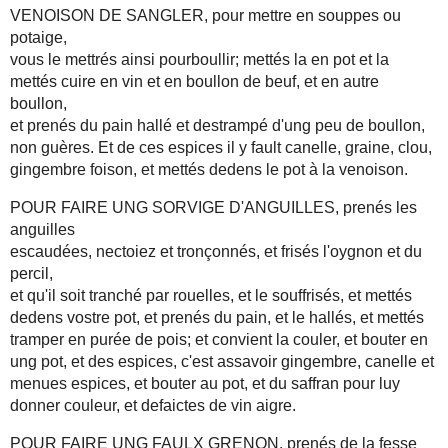
VENOISON DE SANGLER, pour mettre en souppes ou
potaige,
vous le mettrés ainsi pourboullir; mettés la en pot et la
mettés cuire en vin et en boullon de beuf, et en autre
boullon,
et prenés du pain hallé et destrampé d'ung peu de boullon,
non guères. Et de ces espices il y fault canelle, graine, clou,
gingembre foison, et mettés dedens le pot à la venoison.
POUR FAIRE UNG SORVIGE D'ANGUILLES, prenés les
anguilles
escaudées, nectoiez et tronçonnés, et frisés l'oygnon et du
percil,
et qu'il soit tranché par rouelles, et le souffrisés, et mettés
dedens vostre pot, et prenés du pain, et le hallés, et mettés
tramper en purée de pois; et convient la couler, et bouter en
ung pot, et des espices, c'est assavoir gingembre, canelle et
menues espices, et bouter au pot, et du saffran pour luy
donner couleur, et defaictes de vin aigre.
POUR FAIRE UNG FAULX GRENON, prenés de la fesse