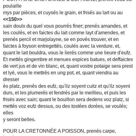
poulaille
mys par pièces, et cuysés le grain, et frisés au lart ou au
<<150>>
sain doulx du quel vous pourrés finer; prenés amandes, et
les coulés, et en faictes du lait comme layt d'amendes, et
prenés percil et marjolayne, se en povés trouver, et en
faictes à foyson entregettés, coulés avec la verdure, et,
quant le lait bouldra, vous le lierés comme une lieure d'eufz.
Et mettés gingembre et menues espices batues, et deffaictes
de vert jus et de vin blanc, et, quant vostre potaige sera prest
et lyé, vous le mettrés en ung pot, et, quant viendra au
dresser
ès platz, prenés des eufz, qu'ilz soyent cuitz et qu'ilz soyent
durs, et les plumerés et fendrés par le meillieu, et puis les
frisés avec sain; quant le bouillon sera dedens voz platz, si
mettés voz eufz dessus, ou des tostées dorées, se voulés;
elles
y seront belles.
POUR LA CRETONNÉE A POISSON, prenés carpe,