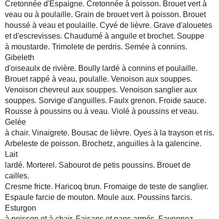
Cretonnée d'Espaigne. Cretonnée à poisson. Brouet vert à
veau ou à poulaille. Grain de brouet vert à poisson. Brouet
houssé à veau et poulaille. Cyvé de lièvre. Grave d'alouetes
et d'escrevisses. Chaudumé à anguile et brochet. Souppe
à moustarde. Trimolete de perdris. Semée à connins.
Gibeleth
d'oiseaulx de rivière. Boully lardé à connins et poulaille.
Brouet rappé à veau, poulalle. Venoison aux souppes.
Venoison chevreul aux souppes. Venoison sanglier aux
souppes. Sorvige d'anguilles. Faulx grenon. Froide sauce.
Rousse à poussins ou à veau. Violé à poussins et veau.
Gelée
à chair. Vinaigrete. Bousac de lièvre. Oyes à la trayson et ris.
Arbeleste de poisson. Brochetz, anguilles à la galencine.
Lait
lardé. Morterel. Sabourot de petis poussins. Brouet de
cailles.
Cresme fricte. Haricoq brun. Fromaige de teste de sanglier.
Espaule farcie de mouton. Moule aux. Poussins farcis.
Esturgon
à poisson et à chair. Faisans et pans armés. Fayennez.