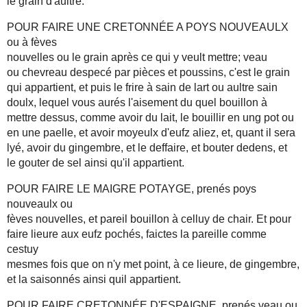
le grain d'aultre.
POUR FAIRE UNE CRETONNÉE A POYS NOUVEAULX
ou à fèves
nouvelles ou le grain après ce qui y veult mettre; veau
ou chevreau despecé par pièces et poussins, c'est le grain
qui appartient, et puis le frire à sain de lart ou aultre sain
doulx, lequel vous aurés l'aisement du quel bouillon à
mettre dessus, comme avoir du lait, le bouillir en ung pot ou
en une paelle, et avoir moyeulx d'eufz aliez, et, quant il sera
lyé, avoir du gingembre, et le deffaire, et bouter dedens, et
le gouter de sel ainsi qu'il appartient.
POUR FAIRE LE MAIGRE POTAYGE, prenés poys
nouveaulx ou
fèves nouvelles, et pareil bouillon à celluy de chair. Et pour
faire lieure aux eufz pochés, faictes la pareille comme
cestuy
mesmes fois que on n'y met point, à ce lieure, de gingembre,
et la saisonnés ainsi quil appartient.
POUR FAIRE CRETONNÉE D'ESPAIGNE, prenés veau ou