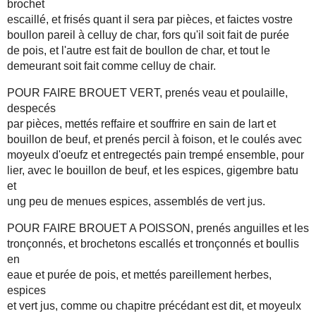
brochet
escaillé, et frisés quant il sera par pièces, et faictes vostre
boullon pareil à celluy de char, fors qu'il soit fait de purée
de pois, et l'autre est fait de boullon de char, et tout le
demeurant soit fait comme celluy de chair.
POUR FAIRE BROUET VERT, prenés veau et poulaille,
despecés
par pièces, mettés reffaire et souffrire en sain de lart et
bouillon de beuf, et prenés percil à foison, et le coulés avec
moyeulx d'oeufz et entregectés pain trempé ensemble, pour
lier, avec le bouillon de beuf, et les espices, gigembre batu
et
ung peu de menues espices, assemblés de vert jus.
POUR FAIRE BROUET A POISSON, prenés anguilles et les
tronçonnés, et brochetons escallés et tronçonnés et boullis
en
eaue et purée de pois, et mettés pareillement herbes,
espices
et vert jus, comme ou chapitre précédant est dit, et moyeulx