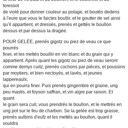
toressot
de violé pour donner couleur au potage, et boutés dedens
à l'eure que vous le faictes boullir, et le goutter de sel ainsi
qu'il appartient, et dressés, prenés et gettés le boullon
dessus et par dessus la dragée.
POUR GELÉE, prenés gigotz ou piez de veau ce que
pourrés
finer, et les mettés bouillir en vin blanc et du grain qui y
appartient. Après quant les gigotz ou piez de veau seront
comme demys cuitz, prenés cochons par pièces, et poussins
par moytiers, et bien nectoyés, et lavés, et jeunes
lappereaulx,
qui en pourra finer. Puis prenés gingembre et graine, ung
peu mastis, et foyson saffran, et vin aigre par raison. Et
quant
le grain sera cuit, vous prendrés le boullon, et le mettrés en
ung pot sur le feu de charbon. Se la gelée est trop grasse,
prenés aulbins d'eufz et les mettés au boullon, quant il
vouldra