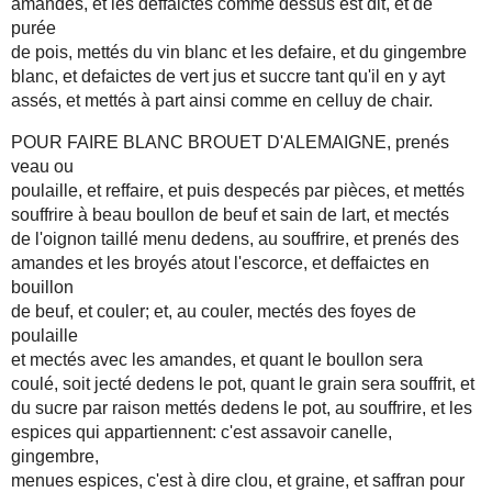
amandes, et les deffaictes comme dessus est dit, et de
purée
de pois, mettés du vin blanc et les defaire, et du gingembre
blanc, et defaictes de vert jus et succre tant qu'il en y ayt
assés, et mettés à part ainsi comme en celluy de chair.
POUR FAIRE BLANC BROUET D'ALEMAIGNE, prenés
veau ou
poulaille, et reffaire, et puis despecés par pièces, et mettés
souffrire à beau boullon de beuf et sain de lart, et mectés
de l'oignon taillé menu dedens, au souffrire, et prenés des
amandes et les broyés atout l'escorce, et deffaictes en
bouillon
de beuf, et couler; et, au couler, mectés des foyes de
poulaille
et mectés avec les amandes, et quant le boullon sera
coulé, soit jecté dedens le pot, quant le grain sera souffrit, et
du sucre par raison mettés dedens le pot, au souffrire, et les
espices qui appartiennent: c'est assavoir canelle,
gingembre,
menues espices, c'est à dire clou, et graine, et saffran pour