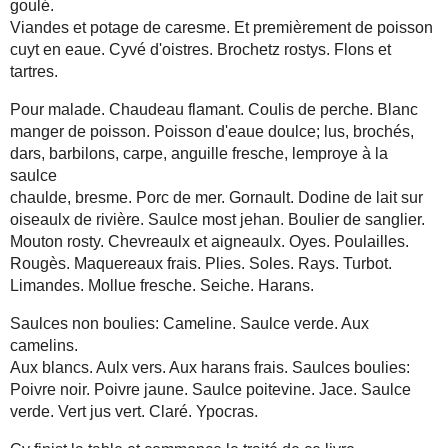
goulé.
Viandes et potage de caresme. Et premièrement de poisson
cuyt en eaue. Cyvé d'oistres. Brochetz rostys. Flons et
tartres.
Pour malade. Chaudeau flamant. Coulis de perche. Blanc
manger de poisson. Poisson d'eaue doulce; lus, brochés,
dars, barbilons, carpe, anguille fresche, lemproye à la
saulce
chaulde, bresme. Porc de mer. Gornault. Dodine de lait sur
oiseaulx de rivière. Saulce most jehan. Boulier de sanglier.
Mouton rosty. Chevreaulx et aigneaulx. Oyes. Poulailles.
Rougès. Maquereaux frais. Plies. Soles. Rays. Turbot.
Limandes. Mollue fresche. Seiche. Harans.
Saulces non boulies: Cameline. Saulce verde. Aux
camelins.
Aux blancs. Aulx vers. Aux harans frais. Saulces boulies:
Poivre noir. Poivre jaune. Saulce poitevine. Jace. Saulce
verde. Vert jus vert. Claré. Ypocras.