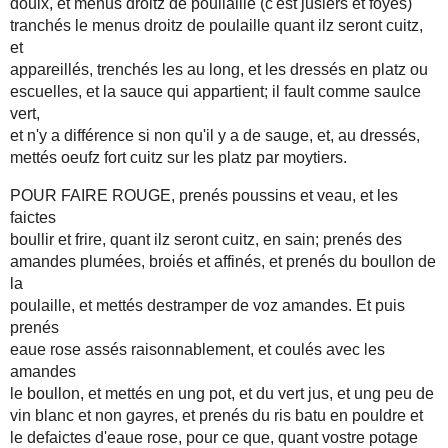
doulx, et menus droitz de poullaille (c'est jusiers et foyes)
tranchés le menus droitz de poulaille quant ilz seront cuitz,
et
appareillés, trenchés les au long, et les dressés en platz ou
escuelles, et la sauce qui appartient; il fault comme saulce
vert,
et n'y a différence si non qu'il y a de sauge, et, au dressés,
mettés oeufz fort cuitz sur les platz par moytiers.
POUR FAIRE ROUGE, prenés poussins et veau, et les
faictes
boullir et frire, quant ilz seront cuitz, en sain; prenés des
amandes plumées, broiés et affinés, et prenés du boullon de
la
poulaille, et mettés destramper de voz amandes. Et puis
prenés
eaue rose assés raisonnablement, et coulés avec les
amandes
le boullon, et mettés en ung pot, et du vert jus, et ung peu de
vin blanc et non gayres, et prenés du ris batu en pouldre et
le defaictes d'eaue rose, pour ce que, quant vostre potage