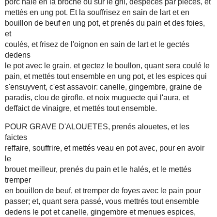
porc hale en la broche ou sur le gril, despecés par pièces, et
mettés en ung pot. Et la souffrisez en sain de lart et en
bouillon de beuf en ung pot, et prenés du pain et des foies,
et
coulés, et frisez de l'oignon en sain de lart et le gectés
dedens
le pot avec le grain, et gectez le boullon, quant sera coulé le
pain, et mettés tout ensemble en ung pot, et les espices qui
s'ensuyvent, c'est assavoir: canelle, gingembre, graine de
paradis, clou de girofle, et noix muguecte qui l'aura, et
deffaict de vinaigre, et mettés tout ensemble.
POUR GRAVE D'ALOUETES, prenés alouetes, et les
faictes
reffaire, souffrire, et mettés veau en pot avec, pour en avoir
le
brouet meilleur, prenés du pain et le halés, et le mettés
tremper
en bouillon de beuf, et tremper de foyes avec le pain pour
passer; et, quant sera passé, vous mettrés tout ensemble
dedens le pot et canelle, gingembre et menues espices,