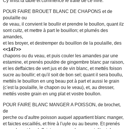
Cy finist la table et commence le traité de ce livre.
POUR FAIRE BROUET BLANC DE CHAPONS et de
poulaille ou
de veau, il convient le boullir et prendre le boullon, quant ilz
sont cuitz, et mettre à part le bouillon; et plumés des
amandes,
et les broyer, et destremper du bouillon de la poulaille, des
<<147>>
chapons ou du veau, et puis couler les amandes par une
estamine, et prenés pouldre de gingembre blanc par raison,
et les deffaictes de vert jus et de vin blanc, et mettés foison
sucre au boullir; et qu'il soit de bon sel; quant il sera boullu,
mettés le bouillon en ung beau pot à part et aussi le grain
(c'est la poulaille, le chapon ou le veau), et, au dresser,
mettés vostre grain en ung plat et vostre boullon.
POUR FAIRE BLANC MANGER A POISSON, de brochet,
de
perche ou d'aultre poisson auquel appartient blanc manger,
et faictes escaillés, et frire à l'uyle ou au beurre. Et prenés