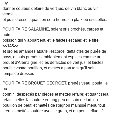
luy
donner couleur, défaire de vert jus, de vin blanc ou vin
vermeil,
et puis dresser, quant en sera heure, en platz ou escuelles.
POUR FAIRE SALAMINE, soient pris brochés, carpes et
autre
poisson qui y appartient, et le faictes escaler, et le frire,
<<148>>
et broiés amandes atoute l'escorce, deffaictes de purée de
poys, et puis prenés semblablement espices comme au
brouet d'Alemaigne, et les defaictes de vert jus, et faictes
bouillir vostre bouillon, et mettés à part tant qu'il soit
temps de dresser.
POUR FAIRE BROUET GEORGET, prenés veau, poulaille
ou
connin, despecés par pièces et mettés refaire; et quant sera
refait, mettés la soufrire en ung peu de sain de lart, du
bouillon de beuf, et mettés de l'oignon mainssé menu tout
creu, et mettés soufrire avec le grain, et du percil effueillé