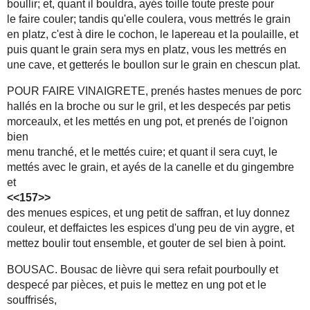
boullir; et, quant il bouldra, ayés toille toute preste pour
le faire couler; tandis qu'elle coulera, vous mettrés le grain
en platz, c'est à dire le cochon, le lapereau et la poulaille, et
puis quant le grain sera mys en platz, vous les mettrés en
une cave, et getterés le boullon sur le grain en chescun plat.
POUR FAIRE VINAIGRETE, prenés hastes menues de porc
hallés en la broche ou sur le gril, et les despecés par petis
morceaulx, et les mettés en ung pot, et prenés de l'oignon
bien
menu tranché, et le mettés cuire; et quant il sera cuyt, le
mettés avec le grain, et ayés de la canelle et du gingembre
et
<<157>>
des menues espices, et ung petit de saffran, et luy donnez
couleur, et deffaictes les espices d'ung peu de vin aygre, et
mettez boulir tout ensemble, et gouter de sel bien à point.
BOUSAC. Bousac de lièvre qui sera refait pourboully et
despecé par pièces, et puis le mettez en ung pot et le
souffrisés,