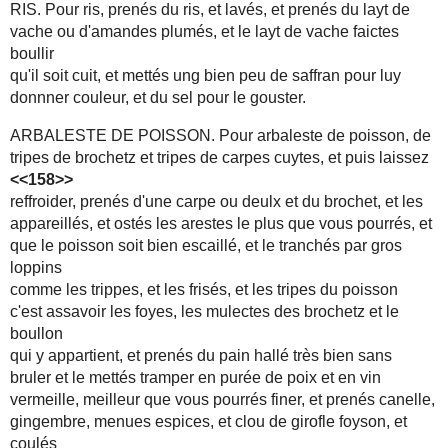
RIS. Pour ris, prenés du ris, et lavés, et prenés du layt de
vache ou d'amandes plumés, et le layt de vache faictes
boullir
qu'il soit cuit, et mettés ung bien peu de saffran pour luy
donnner couleur, et du sel pour le gouster.
ARBALESTE DE POISSON. Pour arbaleste de poisson, de
tripes de brochetz et tripes de carpes cuytes, et puis laissez
<<158>>
reffroider, prenés d'une carpe ou deulx et du brochet, et les
appareillés, et ostés les arestes le plus que vous pourrés, et
que le poisson soit bien escaillé, et le tranchés par gros
loppins
comme les trippes, et les frisés, et les tripes du poisson
c'est assavoir les foyes, les mulectes des brochetz et le
boullon
qui y appartient, et prenés du pain hallé très bien sans
bruler et le mettés tramper en purée de poix et en vin
vermeille, meilleur que vous pourrés finer, et prenés canelle,
gingembre, menues espices, et clou de girofle foyson, et
coulés