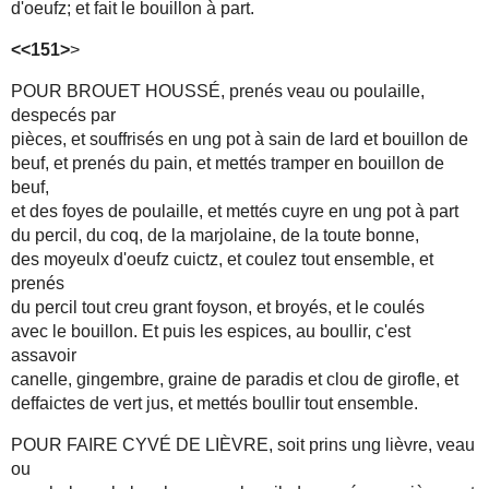
d'oeufz; et fait le bouillon à part.
<<151>
>
POUR BROUET HOUSSÉ, prenés veau ou poulaille,
despecés par
pièces, et souffrisés en ung pot à sain de lard et bouillon de
beuf, et prenés du pain, et mettés tramper en bouillon de
beuf,
et des foyes de poulaille, et mettés cuyre en ung pot à part
du percil, du coq, de la marjolaine, de la toute bonne,
des moyeulx d'oeufz cuictz, et coulez tout ensemble, et
prenés
du percil tout creu grant foyson, et broyés, et le coulés
avec le bouillon. Et puis les espices, au boullir, c'est
assavoir
canelle, gingembre, graine de paradis et clou de girofle, et
deffaictes de vert jus, et mettés boullir tout ensemble.
POUR FAIRE CYVÉ DE LIÈVRE, soit prins ung lièvre, veau
ou