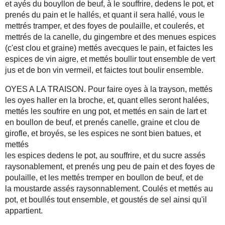
et ayés du bouyllon de beuf, à le souffrire, dedens le pot, et
prenés du pain et le hallés, et quant il sera hallé, vous le
mettrés tramper, et des foyes de poulaille, et coulerés, et
mettrés de la canelle, du gingembre et des menues espices
(c'est clou et graine) mettés avecques le pain, et faictes les
espices de vin aigre, et mettés boullir tout ensemble de vert
jus et de bon vin vermeil, et faictes tout boulir ensemble.
OYES A LA TRAISON. Pour faire oyes à la trayson, mettés
les oyes haller en la broche, et, quant elles seront halées,
mettés les soufrire en ung pot, et mettés en sain de lart et
en boullon de beuf, et prenés canelle, graine et clou de
girofle, et broyés, se les espices ne sont bien batues, et
mettés
les espices dedens le pot, au souffrire, et du sucre assés
raysonablement, et prenés ung peu de pain et des foyes de
poulaille, et les mettés tremper en boullon de beuf, et de
la moustarde assés raysonnablement. Coulés et mettés au
pot, et boullés tout ensemble, et goustés de sel ainsi qu'il
appartient.