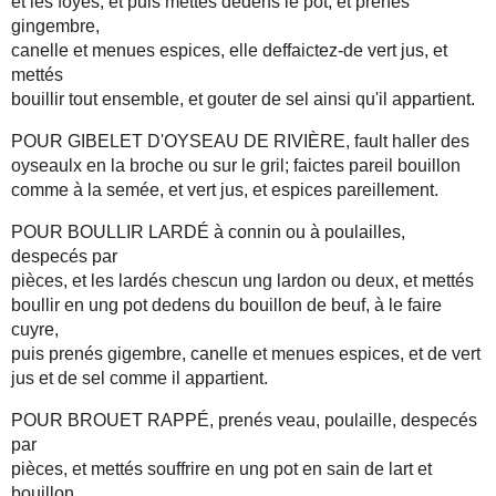
et les foyes, et puis mettés dedens le pot, et prenés
gingembre,
canelle et menues espices, elle deffaictez-de vert jus, et
mettés
bouillir tout ensemble, et gouter de sel ainsi qu'il appartient.
POUR GIBELET D'OYSEAU DE RIVIÈRE, fault haller des
oyseaulx en la broche ou sur le gril; faictes pareil bouillon
comme à la semée, et vert jus, et espices pareillement.
POUR BOULLIR LARDÉ à connin ou à poulailles,
despecés par
pièces, et les lardés chescun ung lardon ou deux, et mettés
boullir en ung pot dedens du bouillon de beuf, à le faire
cuyre,
puis prenés gigembre, canelle et menues espices, et de vert
jus et de sel comme il appartient.
POUR BROUET RAPPÉ, prenés veau, poulaille, despecés
par
pièces, et mettés souffrire en ung pot en sain de lart et
bouillon