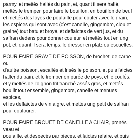
parmy, et mettés hallés du pain, et, quant il sera hallé,
mettés le tremper, pour faire le bouillon, en bouillon de beuf
et mettés des foyes de poulaille pour couler avec le grain,
les espices qui sont avec (c'est canelle, gingembre, clou et
graine) tout batu et broyé, et deffaictes de vert jus, et du
saffran dedens pour donner couleur, et mettés tout en ung
pot; et, quant il sera temps, le dresser en platz ou escuelles.
POUR FAIRE GRAVE DE POISSON, de brochet, de carpe
ou
d'aultre poisson, escallés et frisés le poisson, et puis faictes
haller du pain, et le tremper en purée de poys, et le coulés,
et y mettés de l'oignon frit tranché assés gros, et mettés
boullir tout ensemble, gingembre, canelle et menues
espices,
et les deffaictes de vin aigre, et mettés ung petit de saffran
pour coulourer.
POUR FAIRE BROUET DE CANELLE A CHAIR, prenés
veau et
poulaille, et despecés par pièces, et faictes refaire, et puis