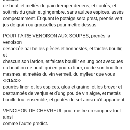
de beuf, et mettés du pain tremper dedens, et coulés; et
soit mis du grain et gingembre, sans aultres espices, assés
competamment. Et quant le potaige sera prest, prenés vert
jus de grain ou grouselles pour mettre dessus.
POUR FAIRE VENOISON AUX SOUPES, prenés la
venoison
despecée par belles pièces et honnestes, et faictes boullir,
et
chescun son lardon, et faictes bouillir en ung pot avecques
du bouillon de beuf, qui en pourra finer, ou de son bouillon
mesmes, et mettés du vin vermeil, du mylleur que vous
<<154>>
pourrés finer, et les espices, glou et graine, et les broyer et
destrampés de vertjus et d'ung pou de vin aigre, et mettés
bouillir tout ensemble, et goutés de sel ainsi qu'il appartient.
VENOISON DE CHEVREUL pour mettre en souppez tout
ainsi
comme l'autre predict.