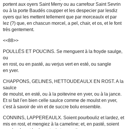
portent aux oyers Saint Merry ou au carrefour Saint Sevrin
ou à la porte Baudés coupper et les despecier par lesdiz
oyers qui les mettent tellement que par morceaulx et par
lez (?) que, en chascun morcel, a pel, chair, et os, et le font
très gentement.
<<88>>
POULLÉS ET POUCINS. Se menguent à la froyde saulge,
ou
en rost, ou en pasté, au verjus vert en esté, ou sangle
en yver.
CHAPPONS, GELINES, HETTOUDEAULX EN ROST. A la
saulce
de moulst, en esté, ou à la poitevine en yver, ou à la jance.
Et si fait l'en bien celle saulce comme de moulst en yver,
c'est à savoir de vin et de succre bolu ensemble.
CONNINS, LAPPEREAULX. Soient pourbouliz et lardez, et
mis en rost, et mengiez à la cameline; et, en pasté, soient