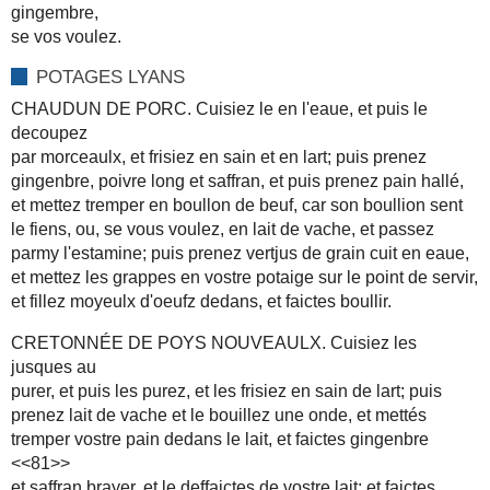
gingembre,
se vos voulez.
POTAGES LYANS
CHAUDUN DE PORC. Cuisiez le en l'eaue, et puis le
decoupez
par morceaulx, et frisiez en sain et en lart; puis prenez
gingenbre, poivre long et saffran, et puis prenez pain hallé,
et mettez tremper en boullon de beuf, car son boullion sent
le fiens, ou, se vous voulez, en lait de vache, et passez
parmy l'estamine; puis prenez vertjus de grain cuit en eaue,
et mettez les grappes en vostre potaige sur le point de servir,
et fillez moyeulx d'oeufz dedans, et faictes boullir.
CRETONNÉE DE POYS NOUVEAULX. Cuisiez les
jusques au
purer, et puis les purez, et les frisiez en sain de lart; puis
prenez lait de vache et le bouillez une onde, et mettés
tremper vostre pain dedans le lait, et faictes gingenbre
<<81>>
et saffran brayer, et le deffaictes de vostre lait; et faictes