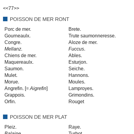
<<77>>
POISSON DE MER RONT
Porc de mer.
Brete.
Gourneaulx.
Trute saumonneresse.
Congre.
Aloze de mer.
Mellanz.
Fuccus
.
Chiens de mer.
Ables.
Maquereaulx.
Esturjon.
Saumon.
Seiche.
Mulet.
Hannons.
Morue.
Moules.
Angrefin. [=
Aigrefin
]
Lamproyes.
Grappois.
Grimondins.
Orfin.
Rouget
POISSON DE MER PLAT
Pleiz.
Raye.
Balaine
.
Turbot.