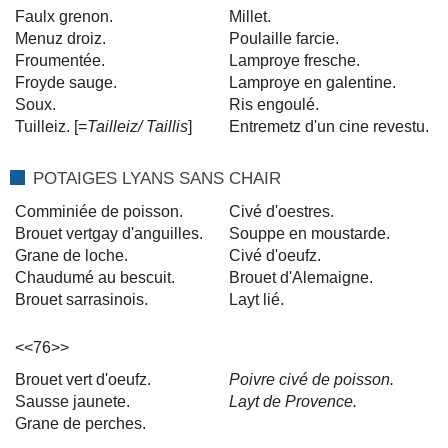
Faulx grenon.
Millet.
Menuz droiz.
Poulaille farcie.
Froumentée.
Lamproye fresche.
Froyde sauge.
Lamproye en galentine.
Soux.
Ris engoulé.
Tuilleiz. [=
Tailleiz/ Taillis
]
Entremetz d'un cine revestu.
POTAIGES LYANS SANS CHAIR
Comminiée de poisson.
Civé d'oestres.
Brouet vertgay d'anguilles.
Souppe en moustarde.
Grane de loche.
Civé d'oeufz.
Chaudumé au bescuit.
Brouet d'Alemaigne.
Brouet sarrasinois.
Layt lié.
<<76>>
Brouet vert d'oeufz.
Poivre civé de poisson.
Sausse jaunete.
Layt de Provence.
Grane de perches.