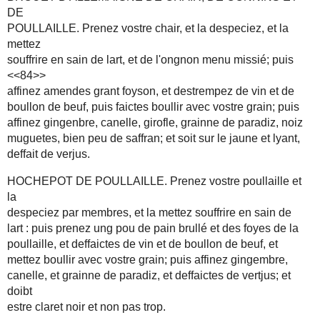
DE
POULLAILLE. Prenez vostre chair, et la despeciez, et la
mettez
souffrire en sain de lart, et de l'ongnon menu missié; puis
<<84>>
affinez amendes grant foyson, et destrempez de vin et de
boullon de beuf, puis faictes boullir avec vostre grain; puis
affinez gingenbre, canelle, girofle, grainne de paradiz, noiz
muguetes, bien peu de saffran; et soit sur le jaune et lyant,
deffait de verjus.
HOCHEPOT DE POULLAILLE. Prenez vostre poullaille et
la
despeciez par membres, et la mettez souffrire en sain de
lart : puis prenez ung pou de pain brullé et des foyes de la
poullaille, et deffaictes de vin et de boullon de beuf, et
mettez boullir avec vostre grain; puis affinez gingembre,
canelle, et grainne de paradiz, et deffaictes de vertjus; et
doibt
estre claret noir et non pas trop.