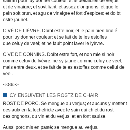
saffran pour luy donner couleur, et le deffaictes de verjus
et de vinaigre; et soyt liant, et assez d'ongnons, et que le
pain soit brun, et agu de vinaigre ef fort d'espices; et doibt
estre jaunet.
CIVÉ DE LIÈVRE. Doibt estre noir, et le pain bien brullé
pour luy donner couleur; et se fait de telles estoffes
que celuy de veel; et ne fault point laver le lyèvre.
CIVÉ DE CONNINS. Doibt estre fort, et non mie si noir
comme celuy de lyèvre, ne sy jaune comme celuy de veel,
mais entre deux, et se fait de teles estoffes comme cellui de
veel.
<<86>>
CY ENSUIVENT LES ROSTZ DE CHAIR
ROST DE PORC. Se mengue au verjus; et aucuns y mettent
des aulx en la lechefricte avec le sain qui chiet du rost,
des ongnons, du vin et du verjus, et en font saulse.
Aussi porc mis en pasté; se mengue au verjus.