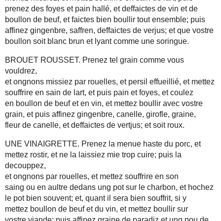
prenez des foyes et pain hallé, et deffaictes de vin et de
boullon de beuf, et faictes bien boullir tout ensemble; puis
affinez gingenbre, saffren, deffaictes de verjus; et que vostre
boullon soit blanc brun et lyant comme une soringue.
BROUET ROUSSET. Prenez tel grain comme vous
vouldrez,
et ongnons missiez par rouelles, et persil effueillié, et mettez
souffrire en sain de lart, et puis pain et foyes, et coulez
en boullon de beuf et en vin, et mettez boullir avec vostre
grain, et puis affinez gingenbre, canelle, girofle, graine,
fleur de canelle, et deffaictes de vertjus; et soit roux.
UNE VINAIGRETTE. Prenez la menue haste du porc, et
mettez rostir, et ne la laissiez mie trop cuire; puis la
decouppez,
et ongnons par rouelles, et mettez souffrire en son
saing ou en aultre dedans ung pot sur le charbon, et hochez
le pot bien souvent; et, quant il sera bien souffrit, si y
mettez boullon de beuf et du vin, et mettez boullir sur
vostre viande; puis affinez graine de paradiz et ung pou de