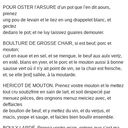
POUR OSTER l'ARSURE d'un pot que l'en dit aours,
prenez
ung pou de levain et le liez en ung drappelet blanc, et
gectez
dedans le pot; et ne luy laissiez guaires demourer.
BOULTURE DE GROSSE CHAIR, si est beuf, porc et
mouton;
cuit en eaue et en sel, et se mengue, le beuf aux aulx vertz,
en esté, blans en yver, et le porc et le mouton aussi à bonne
sausse vert où il n'y ait point de vin, se la chair est freische,
et, se elle [est] sallée, à la moutarde.
HERICOT DE MOUTON. Prenez vostre mouton et le mettez
tout cru soubzfrire en sain de lart, et soit despecié par
menuez pièces, des ongnons menuz meiciez avec, et
deffaictes
de boullon de beuf, et y mettez du vin, et du verjus, et
macis, ysope et sauge, et faictes bien boullir ensemble.
BOULY LARDÉ. Prenez vostre grain, entens que c'est ma