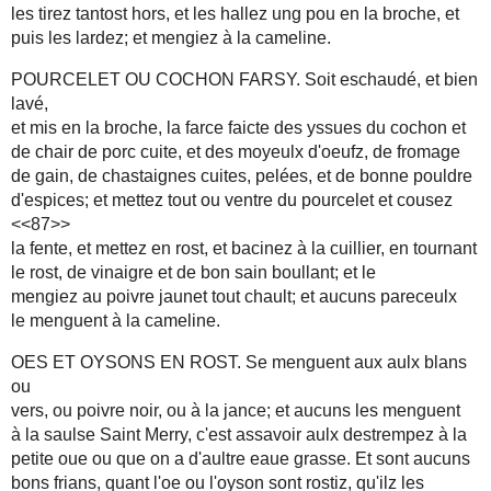
les tirez tantost hors, et les hallez ung pou en la broche, et
puis les lardez; et mengiez à la cameline.
POURCELET OU COCHON FARSY. Soit eschaudé, et bien
lavé,
et mis en la broche, la farce faicte des yssues du cochon et
de chair de porc cuite, et des moyeulx d'oeufz, de fromage
de gain, de chastaignes cuites, pelées, et de bonne pouldre
d'espices; et mettez tout ou ventre du pourcelet et cousez
<<87>>
la fente, et mettez en rost, et bacinez à la cuillier, en tournant
le rost, de vinaigre et de bon sain boullant; et le
mengiez au poivre jaunet tout chault; et aucuns pareceulx
le menguent à la cameline.
OES ET OYSONS EN ROST. Se menguent aux aulx blans
ou
vers, ou poivre noir, ou à la jance; et aucuns les menguent
à la saulse Saint Merry, c'est assavoir aulx destrempez à la
petite oue ou que on a d'aultre eaue grasse. Et sont aucuns
bons frians, quant l'oe ou l'oyson sont rostiz, qu'ilz les