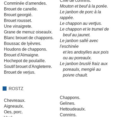
Civé de connins.
Comminée d'amendes.
Mouton et beuf à la porée.
Brouet de canelle.
Le janbon de porc à la
Brouet georgié.
rappée.
Brouet rousset.
Le chappon au vertjus.
Une vinaigrete.
Le chappon et le trumel de
Grane de menuz oiseaulx.
beuf au jaunet.
Blanc brouet de chappons.
Le janbon sallé avec
Boussac de lyèvres.
l'eschinée
Houdons de chappons.
et les andoylles aux pois
Brouet d'Almaigne.
ou au poreaulx.
Hochepot de poulaille.
Le janbon bruslé fraiz aux
Soutif brouet d'Angleterre.
poreaulx, mengié au
Brouet de verjus.
poivre chault.
ROSTZ
Chappons.
Chevreaux.
Gelines.
Aigneaulx.
Hettoudeaulx.
Oes, porc.
Connins.