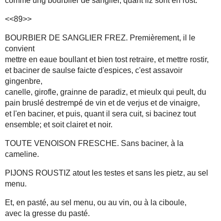
comme ung bourblier de sanglier, quant ilz sont en rost.
<<89>>
BOURBIER DE SANGLIER FREZ. Premièrement, il le
convient
mettre en eaue boullant et bien tost retraire, et mettre rostir,
et baciner de saulse faicte d'espices, c'est assavoir
gingenbre,
canelle, girofle, grainne de paradiz, et mieulx qui peult, du
pain bruslé destrempé de vin et de verjus et de vinaigre,
et l'en baciner, et puis, quant il sera cuit, si bacinez tout
ensemble; et soit clairet et noir.
TOUTE VENOISON FRESCHE. Sans baciner, à la
cameline.
PIJONS ROUSTIZ atout les testes et sans les pietz, au sel
menu.
Et, en pasté, au sel menu, ou au vin, ou à la ciboule,
avec la gresse du pasté.