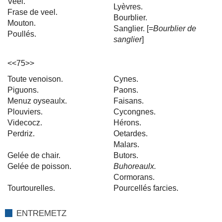
Veel.
Lyèvres.
Frase de veel.
Bourblier.
Mouton.
Sanglier. [=
Bourblier de
Poullés.
sanglier
]
<<75>>
Toute venoison.
Cynes.
Piguons.
Paons.
Menuz oyseaulx.
Faisans.
Plouviers.
Cycongnes.
Videcocz.
Hérons.
Perdriz.
Oetardes.
Malars.
Gelée de chair.
Butors.
Gelée de poisson.
Buhoreaulx.
Cormorans.
Tourtourelles.
Pourcellés farcies.
ENTREMETZ