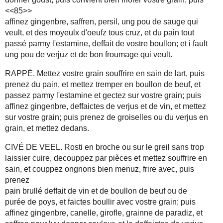
<<85>>
affinez gingenbre, saffren, persil, ung pou de sauge qui
veult, et des moyeulx d'oeufz tous cruz, et du pain tout
passé parmy l'estamine, deffait de vostre boullon; et i fault
ung pou de verjuz et de bon froumage qui veult.
RAPPÉ. Mettez vostre grain souffrire en sain de lart, puis
prenez du pain, et mettez tremper en boullon de beuf, et
passez parmy l'estamine et gectez sur vostre grain; puis
affinez gingenbre, deffaictes de verjus et de vin, et mettez
sur vostre grain; puis prenez de groiselles ou du verjus en
grain, et mettez dedans.
CIVÉ DE VEEL. Rosti en broche ou sur le greil sans trop
laissier cuire, decouppez par pièces et mettez souffrire en
sain, et couppez ongnons bien menuz, frire avec, puis
prenez
pain brullé deffait de vin et de boullon de beuf ou de
purée de poys, et faictes boullir avec vostre grain; puis
affinez gingenbre, canelle, girofle, grainne de paradiz, et