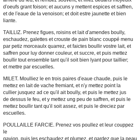
d'oeufs grant foison; et aucuns y mettent espices et saffren,
et de l'eaue de la venoison; et doit estre jaunette et bien
liante.
TAILLIZ. Prenez figues, roisins et lait d'amendes boully,
eschaudez, galettes et crouste de pain blanc couppé menu
par petiz morceaulx quarrez, et faictes boullir vostre lait, et
saffren pour luy donner couleur, et succre, et puis mettez
boullir tout ensemble tant qu'il soit bien lyant pour taillier;
et mettre par escuelles.
MILET. Moulliez le en trois paires d'eaue chaude, puis le
mettez en lait de vache fremiant, et n'y mettez point la
cullier jusquez ad ce qu'il ait boully, et puis le mettez jus
de dessus le feu, et y mettez ung peu de saffren, et puis le
mettez boullir tant qu'il soit assez, et puis le dreciez par
escuelles.
POULLAILLE FARCIE. Prenez vos poullez et leur couppez
le
gavion, puis les eschaudez et plumez, et gardez que la peau