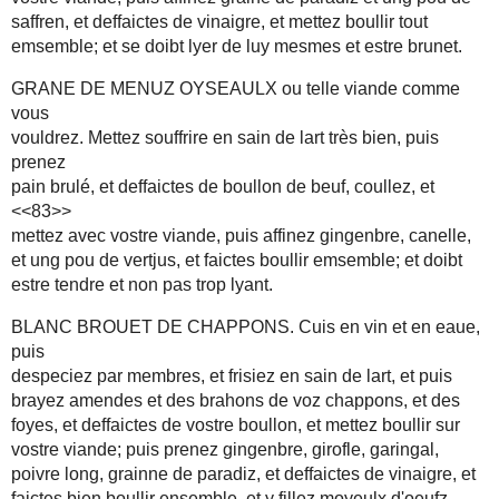
saffren, et deffaictes de vinaigre, et mettez boullir tout
emsemble; et se doibt lyer de luy mesmes et estre brunet.
GRANE DE MENUZ OYSEAULX ou telle viande comme
vous
vouldrez. Mettez souffrire en sain de lart très bien, puis
prenez
pain brulé, et deffaictes de boullon de beuf, coullez, et
<<83>>
mettez avec vostre viande, puis affinez gingenbre, canelle,
et ung pou de vertjus, et faictes boullir emsemble; et doibt
estre tendre et non pas trop lyant.
BLANC BROUET DE CHAPPONS. Cuis en vin et en eaue,
puis
despeciez par membres, et frisiez en sain de lart, et puis
brayez amendes et des brahons de voz chappons, et des
foyes, et deffaictes de vostre boullon, et mettez boullir sur
vostre viande; puis prenez gingenbre, girofle, garingal,
poivre long, grainne de paradiz, et deffaictes de vinaigre, et
faictes bien boullir ensemble, et y fillez moyeulx d'oeufz