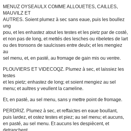
MENUZ OYSEAULX COMME ALLOUETES, CAILLES,
MAUVILZ ET
AUTRES. Soient plumez à sec sans eaue, puis les boullez
ung
pou, et les enhastez atout les testes et les pietz par de costé,
et non pas de long, et mettés des lesches ou ribeletes de lart
ou des tronsons de saulcisses entre deulx; et les mengiez
au
sel menu, et, en pasté, au fromage de gain mis ou ventre.
PLOUVIERS ET VIDECOQZ. Plumez à sec, et laissiez les
testes
et les pietz; enhastez de long; et soient mengiez au sel
menu; et aultres y veullent la cameline.
Et, en pasté, au sel menu, sans y mettre point de fromage.
PERDRIZ. Plumez à sec, et reffaictes en eaue boullant,
puis lardez, et ostez testes et piez; au sel menu; et aucuns,
en pasté, au sel menu. Et aucuns les despiècent, et
detranchent