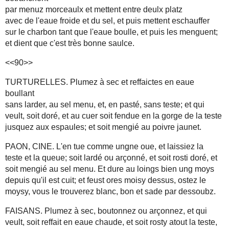
par menuz morceaulx et mettent entre deulx platz
avec de l'eaue froide et du sel, et puis mettent eschauffer
sur le charbon tant que l'eaue boulle, et puis les menguent;
et dient que c'est très bonne saulce.
<<90>>
TURTURELLES. Plumez à sec et reffaictes en eaue
boullant
sans larder, au sel menu, et, en pasté, sans teste; et qui
veult, soit doré, et au cuer soit fendue en la gorge de la teste
jusquez aux espaules; et soit mengié au poivre jaunet.
PAON, CINE. L'en tue comme ungne oue, et laissiez la
teste et la queue; soit lardé ou arçonné, et soit rosti doré, et
soit mengié au sel menu. Et dure au loings bien ung moys
depuis qu'il est cuit; et feust ores moisy dessus, ostez le
moysy, vous le trouverez blanc, bon et sade par dessoubz.
FAISANS. Plumez à sec, boutonnez ou arçonnez, et qui
veult, soit reffait en eaue chaude, et soit rosty atout la teste,