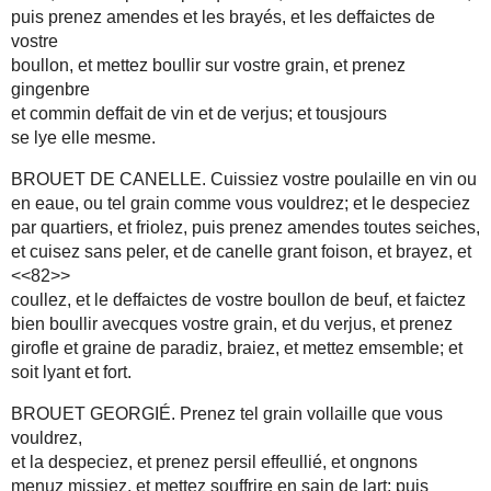
puis prenez amendes et les brayés, et les deffaictes de
vostre
boullon, et mettez boullir sur vostre grain, et prenez
gingenbre
et commin deffait de vin et de verjus; et tousjours
se lye elle mesme.
BROUET DE CANELLE. Cuissiez vostre poulaille en vin ou
en eaue, ou tel grain comme vous vouldrez; et le despeciez
par quartiers, et friolez, puis prenez amendes toutes seiches,
et cuisez sans peler, et de canelle grant foison, et brayez, et
<<82>>
coullez, et le deffaictes de vostre boullon de beuf, et faictez
bien boullir avecques vostre grain, et du verjus, et prenez
girofle et graine de paradiz, braiez, et mettez emsemble; et
soit lyant et fort.
BROUET GEORGIÉ. Prenez tel grain vollaille que vous
vouldrez,
et la despeciez, et prenez persil effeullié, et ongnons
menuz missiez, et mettez souffrire en sain de lart; puis