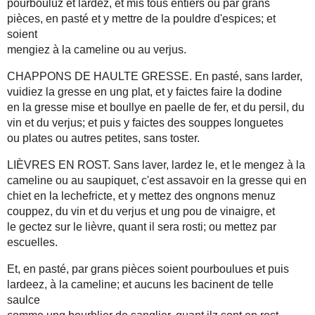
pourbouluz et lardez, et mis tous entiers ou par grans
pièces, en pasté et y mettre de la pouldre d'espices; et
soient
mengiez à la cameline ou au verjus.
CHAPPONS DE HAULTE GRESSE. En pasté, sans larder,
vuidiez la gresse en ung plat, et y faictes faire la dodine
en la gresse mise et boullye en paelle de fer, et du persil, du
vin et du verjus; et puis y faictes des souppes longuetes
ou plates ou autres petites, sans toster.
LIÈVRES EN ROST. Sans laver, lardez le, et le mengez à la
cameline ou au saupiquet, c'est assavoir en la gresse qui en
chiet en la lechefricte, et y mettez des ongnons menuz
couppez, du vin et du verjus et ung pou de vinaigre, et
le gectez sur le lièvre, quant il sera rosti; ou mettez par
escuelles.
Et, en pasté, par grans pièces soient pourboulues et puis
lardeez, à la cameline; et aucuns les bacinent de telle
saulce