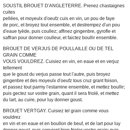
SOUSTIL BROUET D'ANGLETERRE. Prenez chastaignes
cuites
pellées, et moyeulx d'oeufz cuis en vin, un pou de faye
de porc, et broyez tout ensemble, et destrempez d'un pou
d'eaue tyède, puis coullez; affinez gingenbre, gyrofle et
saffran pour donner coulleur, et faictez boullir ensemble.
BROUET DE VERJUS DE POULLAILLE OU DE TEL
GRAIN COMME
VOUS VOULDREZ. Cuisiez en vin, en eaue et en verjuz
tellement
que le goust du verjus passe tout l'autre, puis broyez
gingenbre et des moyeulx d'oeufz tous cruz grant foison,
et passez tout parmy l'estamine ensemble, et mettez boullir;
puis gectez sur vostre grain, quant il sera friolé, et mettez
du lart, au cuire, pour luy donner goust.
BROUET VERTGAY. Cuisiez tel grain comme vous
vouldrez
en vin et en eaue et en boullon de beuf, et de lart pour luy
donner goust, puis convient bien frioler vostre grain; puis