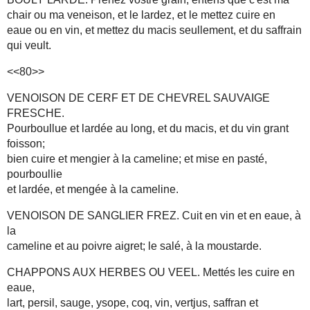
chair ou ma veneison, et le lardez, et le mettez cuire en
eaue ou en vin, et mettez du macis seullement, et du saffrain
qui veult.
<<80>>
VENOISON DE CERF ET DE CHEVREL SAUVAIGE
FRESCHE.
Pourboullue et lardée au long, et du macis, et du vin grant
foisson;
bien cuire et mengier à la cameline; et mise en pasté,
pourboullie
et lardée, et mengée à la cameline.
VENOISON DE SANGLIER FREZ. Cuit en vin et en eaue, à
la
cameline et au poivre aigret; le salé, à la moustarde.
CHAPPONS AUX HERBES OU VEEL. Mettés les cuire en
eaue,
lart, persil, sauge, ysope, coq, vin, vertjus, saffran et