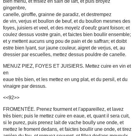
bien menu, et frisiez en sain de lart, et puis broyez
gingenbre,
canelle, giroffle, grainne de paradiz, et destrempez
de vin, verjus et boullon de beuf, et du boullon mesmes des
foyes, juisiers et veel, et des moyelz d'oeufz grant foison; et
coulez dessus vostre grain, et faictes bien boullir ensemble;
et y mettent aucuns ung pou de pain et de saffran; et doibt
estre bien lyant, sur jaune couleur, aigret de verjus, et, au
dressier par escuelles, mettez dessus pouldre de canelle.
MENUZ PIEZ, FOYES ET JUISIERS. Mettez cuire en vin et
en
eaue très bien, et les mettez en ung plat, et du persil, et du
vinaigre par dessus.
<<92>>
FROMENTÉE. Prenez fourment et l'appareillez, et lavez
très bien; puis le mettez cuire en eaue, et, quant il sera cuit,
si le purez, puis prenez lait de vache boully une onde, et
mettez le froment dedans, et faictes boullir une onde, et tirez
arrière du feu, et remuez souvent, et fillez dedans moyeulx